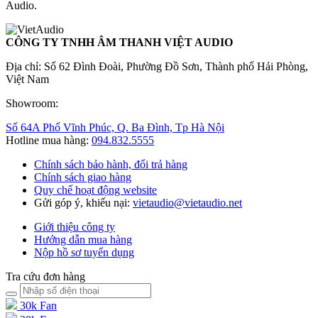
Audio.
CÔNG TY TNHH ÂM THANH VIỆT AUDIO
Địa chỉ: Số 62 Đình Đoài, Phường Đồ Sơn, Thành phố Hải Phòng,
Việt Nam
Showroom:
Số 64A Phố Vĩnh Phúc, Q. Ba Đình, Tp Hà Nội
Hotline mua hàng:
094.832.5555
Chính sách bảo hành, đổi trả hàng
Chính sách giao hàng
Quy chế hoạt động website
Gửi góp ý, khiếu nại:
vietaudio@vietaudio.net
Giới thiệu công ty
Hướng dẫn mua hàng
Nộp hồ sơ tuyển dụng
Tra cứu đơn hàng
30k Fan