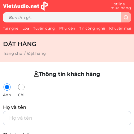
Hotline
mua hàng
Tai nghe
Loa
Tuyển dụng
Phụ kiện
Tin công nghệ
Khuyến mại
ĐẶT HÀNG
Trang chủ
/
Đặt hàng
Thông tin khách hàng
Anh
Chị
Họ và tên