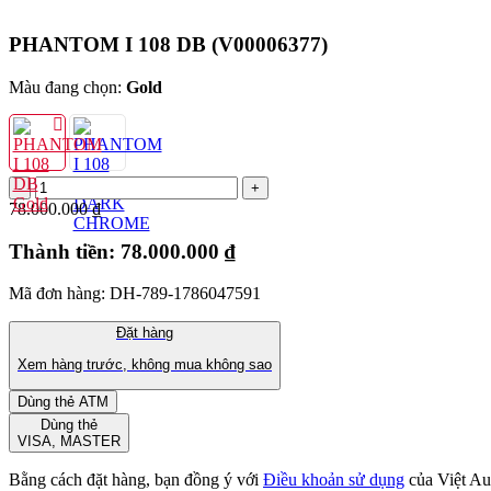
PHANTOM I 108 DB
(V00006377)
Màu đang chọn:
Gold
78.000.000 ₫
Thành tiền:
78.000.000 ₫
Mã đơn hàng: DH-789-1786047591
Đặt hàng
Xem hàng trước, không mua không sao
Dùng thẻ ATM
Dùng thẻ
VISA, MASTER
Bằng cách đặt hàng, bạn đồng ý với
Điều khoản sử dụng
của Việt Au