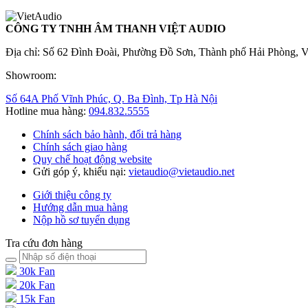
CÔNG TY TNHH ÂM THANH VIỆT AUDIO
Địa chỉ: Số 62 Đình Đoài, Phường Đồ Sơn, Thành phố Hải Phòng, 
Showroom:
Số 64A Phố Vĩnh Phúc, Q. Ba Đình, Tp Hà Nội
Hotline mua hàng:
094.832.5555
Chính sách bảo hành, đổi trả hàng
Chính sách giao hàng
Quy chế hoạt động website
Gửi góp ý, khiếu nại:
vietaudio@vietaudio.net
Giới thiệu công ty
Hướng dẫn mua hàng
Nộp hồ sơ tuyển dụng
Tra cứu đơn hàng
30k Fan
20k Fan
15k Fan