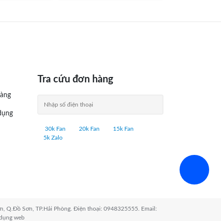
Tra cứu đơn hàng
àng
dụng
30k Fan
20k Fan
15k Fan
5k Zalo
n, Q.Đồ Sơn, TP.Hải Phòng. Điện thoại: 0948325555. Email:
 dụng web