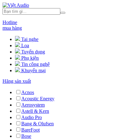
Hotline
mua hàng
Tai nghe
Loa
Tuyển dụng
Phụ kiện
Tin công nghệ
Khuyến mại
Hãng sản xuất
Acnos
Acoustic Energy
Aerosystem
Astell & Kern
Audio Pro
Bang & Olufsen
BareFoot
Bose