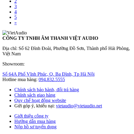
2
3
4
5
»
CÔNG TY TNHH ÂM THANH VIỆT AUDIO
Địa chỉ: Số 62 Đình Đoài, Phường Đồ Sơn, Thành phố Hải Phòng,
Việt Nam
Showroom:
Số 64A Phố Vĩnh Phúc, Q. Ba Đình, Tp Hà Nội
Hotline mua hàng:
094.832.5555
Chính sách bảo hành, đổi trả hàng
Chính sách giao hàng
Quy chế hoạt động website
Gửi góp ý, khiếu nại:
vietaudio@vietaudio.net
Giới thiệu công ty
Hướng dẫn mua hàng
Nộp hồ sơ tuyển dụng