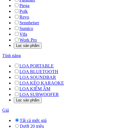
Piega
Polk
Revo
Sennheiser
Sumico
Vifa
Work Pro
Tính năng
LOA PORTABLE
LOA BLUETOOTH
LOA SOUNDBAR
LOA KÉO KARAOKE
LOA KIỂM ÂM
LOA SUBWOOFER
Giá
Tất cả mức giá
Dưới 20 triệu