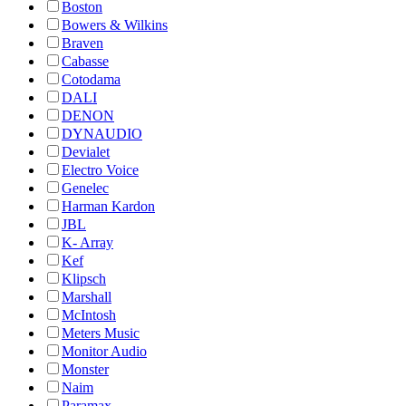
Boston
Bowers & Wilkins
Braven
Cabasse
Cotodama
DALI
DENON
DYNAUDIO
Devialet
Electro Voice
Genelec
Harman Kardon
JBL
K- Array
Kef
Klipsch
Marshall
McIntosh
Meters Music
Monitor Audio
Monster
Naim
Paramax