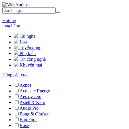
Hotline
mua hàng
Tai nghe
Loa
Tuyển dụng
Phụ kiện
Tin công nghệ
Khuyến mại
Hãng sản xuất
Acnos
Acoustic Energy
Aerosystem
Astell & Kern
Audio Pro
Bang & Olufsen
BareFoot
Bose