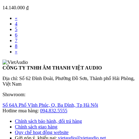
14.140.000 ₫
«
4
5
6
7
8
»
CÔNG TY TNHH ÂM THANH VIỆT AUDIO
Địa chỉ: Số 62 Đình Đoài, Phường Đồ Sơn, Thành phố Hải Phòng,
Việt Nam
Showroom:
Số 64A Phố Vĩnh Phúc, Q. Ba Đình, Tp Hà Nội
Hotline mua hàng:
094.832.5555
Chính sách bảo hành, đổi trả hàng
Chính sách giao hàng
Quy chế hoạt động website
Gửi góp ý, khiếu nại:
vietaudio@vietaudio.net