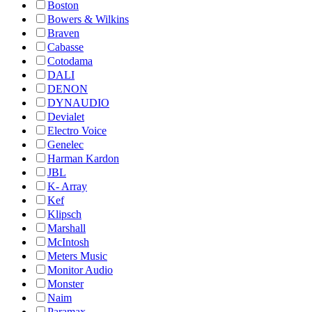
Boston
Bowers & Wilkins
Braven
Cabasse
Cotodama
DALI
DENON
DYNAUDIO
Devialet
Electro Voice
Genelec
Harman Kardon
JBL
K- Array
Kef
Klipsch
Marshall
McIntosh
Meters Music
Monitor Audio
Monster
Naim
Paramax