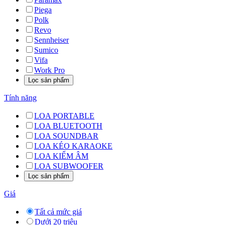
Piega
Polk
Revo
Sennheiser
Sumico
Vifa
Work Pro
Tính năng
LOA PORTABLE
LOA BLUETOOTH
LOA SOUNDBAR
LOA KÉO KARAOKE
LOA KIỂM ÂM
LOA SUBWOOFER
Giá
Tất cả mức giá
Dưới 20 triệu