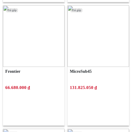
Trả góp
Trả góp
Trả góp
Trả góp
Frontier
MicroSub45
66.680.000 ₫
131.825.050 ₫