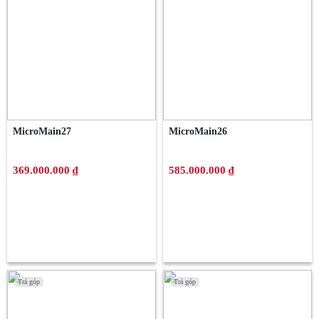
MicroMain27
MicroMain26
369.000.000 ₫
585.000.000 ₫
Trả góp
Trả góp
Trả góp
Trả góp