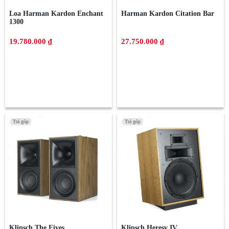
Loa Harman Kardon Enchant
Harman Kardon Citation Bar
1300
19.780.000 ₫
27.750.000 ₫
Trả góp
Trả góp
Trả góp
Trả góp
Klipsch The Fives
Klipsch Heresy IV