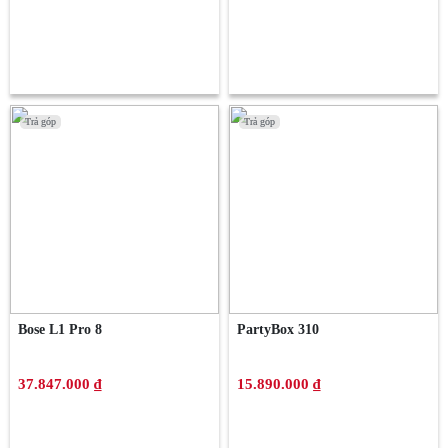
Trả góp
Trả góp
Trả góp
Trả góp
Bose L1 Pro 8
PartyBox 310
37.847.000 ₫
15.890.000 ₫