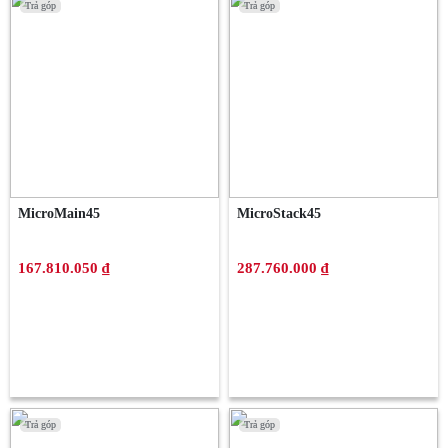
Trả góp
Trả góp
Trả góp
Trả góp
MicroMain45
MicroStack45
167.810.050 ₫
287.760.000 ₫
Trả góp
Trả góp
Trả góp
Trả góp