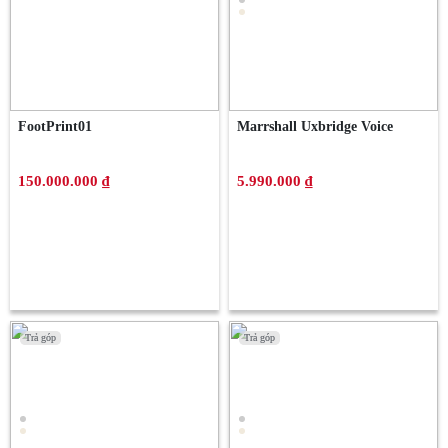
FootPrint01
Marrshall Uxbridge Voice
150.000.000 ₫
5.990.000 ₫
Trả góp
Trả góp
Trả góp
Trả góp