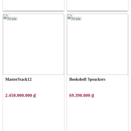
Trả góp
Trả góp
Trả góp
Trả góp
MasterStack12
Bookshelf Speackers
2.450.000.000 ₫
69.390.000 ₫