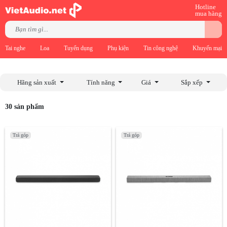
Hotline
mua hàng
Tai nghe
Loa
Tuyển dụng
Phụ kiện
Tin công nghệ
Khuyến mại
Hãng sản xuất
Tính năng
Giá
Sắp xếp
30 sản phẩm
Trả góp
Trả góp
Trả góp
Trả góp