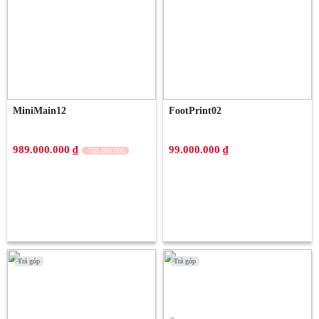
MiniMain12
FootPrint02
989.000.000 ₫
99.000.000 ₫
-735.000.000
Trả góp
Trả góp
Trả góp
Trả góp