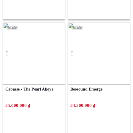
Trả góp
Trả góp
Trả góp
Trả góp
Cabasse - The Pearl Akoya
Beosound Emerge
55.000.000 ₫
34.500.000 ₫