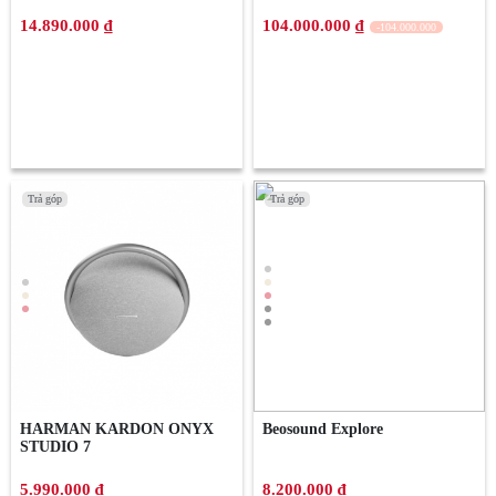
14.890.000 ₫
104.000.000 ₫
-104.000.000
Trả góp
Trả góp
Trả góp
Trả góp
HARMAN KARDON ONYX
Beosound Explore
STUDIO 7
5.990.000 ₫
8.200.000 ₫