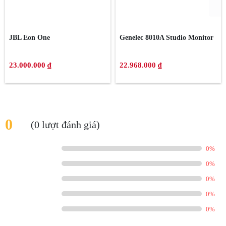
JBL Eon One
Genelec 8010A Studio Monitor
23.000.000 ₫
22.968.000 ₫
Hiệu suất cân bằng
So với các loa Subwoofer cao cấp khác trên thị trường, loa Subwoofer
Klipsch dòng Reference Premiere thế hệ mới đạt được sự cân bằng tối
ưu giữa công suất bộ khuếch đại, khả năng vận hành của củ loa và thể
tích thùng loa, có khả năng tái tạo dải âm siêu trầm với tốc độ và độ
chính xác tuyệt vời.
0
(0 lượt đánh giá)
Woofer thiết kế mở rộng phần khung xương loa
Phần khung xương củ loa hợp kim chắc nặng được thiết kế mở rộng và
0%
tăng cường mật độ bao phủ để tăng cường giải nhiệt và chống rung
0%
đảm bảo từ lực hoạt động ổn định hơn
0%
Woofer màng loa hợp chất Cerametallic™ phủ Copper
0%
nhẹ cứng
Loa Bass đường kính 25cm màu đồng ánh kim đã tạo nên điểm nhấn
0%
sang trọng cho loa Sub điện Klipsch RP-1000SW. Màng loa bằng