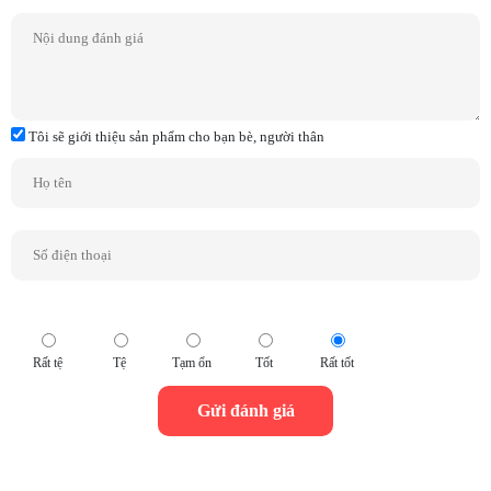
Cerametallic™ phủ đồng thế hệ mới đặc biệt nhẹ và cứng đảm bảo tốc
độ đáp ứng tín hiệu cực nhanh và chính xác cùng kết cấu màng loa
phay xước đồng tâm giúp triệt tiêu tối đa các sóng âm giao thoa nhiễu
xạ trên bề mặt loa. Màng loa thế hệ mới này giảm thiểu nhiễu âm và
méo tiếng khi loa hoạt động ở cường độ lớn liên tục trong thời gian dài
đồng thời giảm được các tác động từ bên trong thùng loa lên màng loa,
tăng khả năng tái tạo chất âm Bass khỏe và mạch lạc chính xác.
Tôi sẽ giới thiệu sản phẩm cho bạn bè, người thân
Rất tệ
Tệ
Tạm ổn
Tốt
Rất tốt