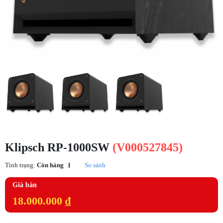
Klipsch RP-1000SW
(V000527845)
Tình trạng:
Còn hàng
So sánh
Giá bán
18.000.000 ₫