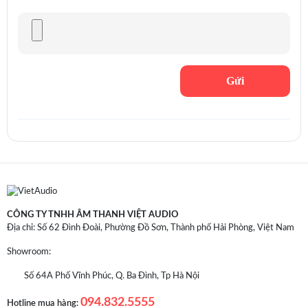
CÔNG TY TNHH ÂM THANH VIỆT AUDIO
Địa chỉ: Số 62 Đình Đoài, Phường Đồ Sơn, Thành phố Hải Phòng, Việt Nam
Showroom:
Số 64A Phố Vĩnh Phúc, Q. Ba Đình, Tp Hà Nội
Điều khiển dễ dàng và linh hoạt
Nút Crossover tùy chỉnh Low Pass cắt tần số thấp và chỉnh Phase cho
094.832.5555
Hotline mua hàng: