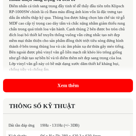
Điểm nhấn cá tính sang trọng đầy tinh tế dễ thấy đầu tiên trên Klipsch
RP-1000SW chính là củ Bass màu đồng ánh kim vốn là đặc trưng tạo
dấu ấn nhiều thập kỷ qua. Thùng loa được hãng chọn lựa chế tác từ gỗ
MDF cao cấp tỷ trọng cao dày tấm và chắc nặng nhằm giảm thiểu rung
chấn trong quá trình loa vận hành. Cạnh thùng 2 bên được bo tròn chủ
đích loại bỏ thiết kế truyền thống vuông vắn cứng nhắc tạo nét đẹp
mềm mại thân thiện cho sản phẩm đồng thời triệt tiêu sóng đứng hình
thành ở bên trong thùng loa và các âm phản xạ dư thừa gây méo tiếng.
Bên ngoài được phủ vinyl vân gỗ liền mạch rất khéo léo trông giống
như gỗ thật tạo sự bền bỉ và tô điểm thêm nét đẹp sang trọng của loa.
Lớp vinyl vân gỗ này có bề mặt dạng xước dăm thiết kế kháng bụi,
chống trầy và chống ẩm.
Xem thêm
THÔNG SỐ KỸ THUẬT
Dải tần đáp ứng
19Hz - 131Hz (+/- 3DB)
Kích thước
(W x H x D): 380 x 420.3 x 630,4mm