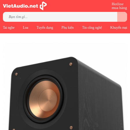
Hotline
mua hàng
Tai nghe
Loa
Tuyển dụng
Phụ kiện
Tin công nghệ
Khuyến mại