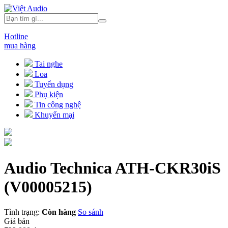
Hotline
mua hàng
Tai nghe
Loa
Tuyển dụng
Phụ kiện
Tin công nghệ
Khuyến mại
Audio Technica ATH-CKR30iS
(V00005215)
Tình trạng:
Còn hàng
So sánh
Giá bán