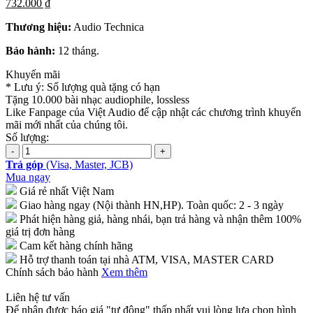
732.000 ₫
Thương hiệu:
Audio Technica
Bảo hành:
12 tháng.
Khuyến mãi
* Lưu ý: Số lượng quà tặng có hạn
Tặng 10.000 bài nhạc audiophile, lossless
Like Fanpage của Việt Audio để cập nhật các chương trình khuyến
mãi mới nhất của chúng tôi.
Số lượng:
Trả góp
(Visa, Master, JCB)
Mua ngay
Giá rẻ nhất Việt Nam
Giao hàng ngay (Nội thành HN,HP). Toàn quốc: 2 - 3 ngày
Phát hiện hàng giả, hàng nhái, bạn trả hàng và nhận thêm 100%
giá trị đơn hàng
Cam kết hàng chính hãng
Hỗ trợ thanh toán tại nhà ATM, VISA, MASTER CARD
Chính sách bảo hành
Xem thêm
Liên hệ tư vấn
Để nhận được báo giá "tự động" thấp nhất vui lòng lựa chọn hình