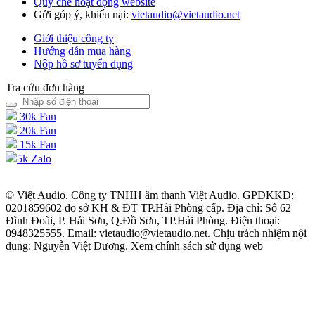
Quy chế hoạt động website
Gửi góp ý, khiếu nại:
vietaudio@vietaudio.net
Giới thiệu công ty
Hướng dẫn mua hàng
Nộp hồ sơ tuyển dụng
Tra cứu đơn hàng
30k Fan
20k Fan
15k Fan
5k Zalo
© Việt Audio. Công ty TNHH âm thanh Việt Audio. GPDKKD:
0201859602 do sở KH & ĐT TP.Hải Phòng cấp. Địa chỉ: Số 62
Đình Đoài, P. Hải Sơn, Q.Đồ Sơn, TP.Hải Phòng. Điện thoại:
0948325555. Email: vietaudio@vietaudio.net. Chịu trách nhiệm nội
dung: Nguyễn Việt Dương. Xem chính sách sử dụng web