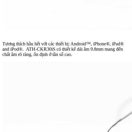
Tương thích hầu hết với các thiết bị: Android™, iPhone®, iPad®
and iPod®. ATH-CKR30iS có thiết kế dải âm 9.8mm mang đến
chất âm rõ ràng, ổn định ở tần số cao.