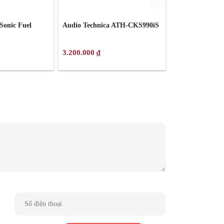
Sonic Fuel
Audio Technica ATH-CKS990iS
Sony WF-SP70
3.200.000 ₫
3.170.000 ₫
-