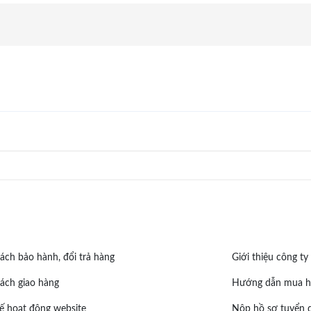
ách bảo hành, đổi trả hàng
Giới thiệu công ty
ách giao hàng
Hướng dẫn mua h
nhiều loại nhạc khác nhau nhưng vẫn được nhấn một chút vào
ế hoạt động website
Nộp hồ sơ tuyển 