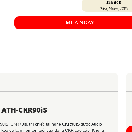
Trả góp
(Visa, Master, JCB)
MUA NGAY
a ATH-CKR90iS
iS, CKR70is, thì chiếc tai nghe
CKR90iS
được Audio
t kéo đã làm nên tên tuổi của dòng CKR cao cấp. Không