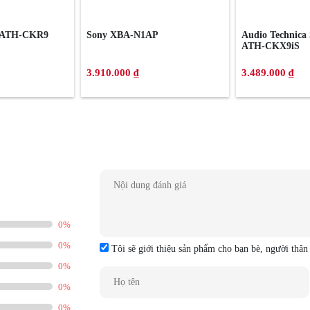
a ATH-CKR9
Sony XBA-N1AP
Audio Technica 
ATH-CKX9iS
3.910.000 ₫
3.489.000 ₫
0%
0%
Tôi sẽ giới thiệu sản phẩm cho bạn bè, người thân
0%
0%
0%