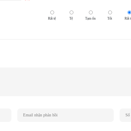
 dây của tai nghe lại khá giống với các sản phẩm thấp hơn. Dây
 thoại rảnh tay, nhưng sẽ tuyệt hơn nếu hãng làm hẳn một bộ
Rất tệ
Tệ
Tạm ổn
Tốt
Rất t
àm bằng kim loại nên cho cảm giác rất chắc chắn.
các tai nghe dòng CKR khác. Điểm khác biệt nằm ở độ chi tiết
 tầm thấp. Đây là một tai nghe nghe tạp dành cho những ai kĩ
 nhưng các thành phần vẫn khá tạch bạch so với nhau.