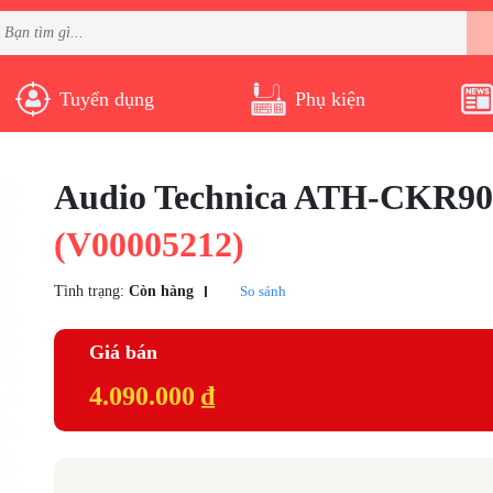
Tuyển dụng
Phụ kiện
Audio Technica ATH-CKR90
(V00005212)
Tình trạng:
Còn hàng
So sánh
Giá bán
4.090.000 ₫