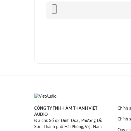
CÔNG TY TNHH ÂM THANH VIỆT
Chính s
AUDIO
Chính s
Địa chỉ: Số 62 Đình Đoài, Phường Đồ
Chất âm của
CKR90iS
hướng về sự tạp, chơi được 
Sơn, Thành phố Hải Phòng, Việt Nam
Quy ch