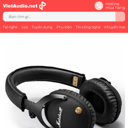
Hotline
mua hàng
Tai nghe
Loa
Tuyển dụng
Phụ kiện
Tin công nghệ
Khuyến mại