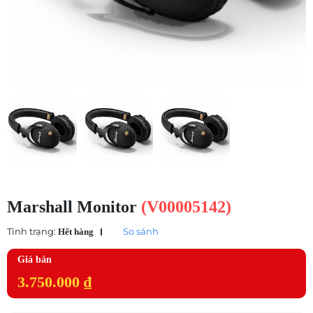
Marshall Monitor
(V00005142)
Tình trạng:
So sánh
Hết hàng
Giá bán
3.750.000 ₫