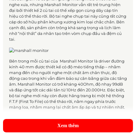
nghe xưa, nhưng Marshall Monitor vẫn rất trẻ trung hiện
đại bởi thiết kế 2 củ tai có thể xếp gọn cùng dây cáp tín
hiệu có thể tháo rời. Bộ tai nghe chụp tai này cũng rất cứng
cáp do sở hữu phần khung xương kim loại chắc chắn. Bên
cạnh đó, sản phẩm còn trông khá sang trọng và lịch lãm
nhờ “nội thất” da nhân tạo trên vòm chụp đầu và đệm củ
tai.
Bên trong mỗi củ tai của Marshall Monitor là driver đường
kính 40 mm được thiết kế có độ méo tiếng thấp – nhằm
mang đến cho người nghe một chất âm chân thực, độ
động cao trong khi vẫn đảm bảo sự cân bằng giữa các tầng
âm. Marshall Monitor có trở kháng 40Ohm, độ nhạy 99dB
và đáp ứng tốt các dải tần từ 10Hz đến 20.000Hz. Đặc biệt,
bộ tai nghe mới này còn được hãng trang bị một hệ thống
F.T.F (First To File) có thể tháo rời, nằm ngay phía trước
màng loa, nhằm mang lại chất âm ấp áp và tự nhiên nhất.
Xem thêm