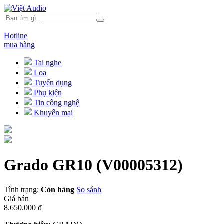
Hotline
mua hàng
Tai nghe
Loa
Tuyển dụng
Phụ kiện
Tin công nghệ
Khuyến mại
Grado GR10
(V00005312)
Tình trạng:
Còn hàng
So sánh
Giá bán
8.650.000 ₫