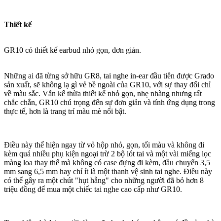
Thiết kế
GR10 có thiết kế earbud nhỏ gọn, đơn giản.
Những ai đã từng sở hữu GR8, tai nghe in-ear đầu tiên được Grado
sản xuất, sẽ không lạ gì vẻ bề ngoài của GR10, với sự thay đổi chỉ
về màu sắc. Vẫn kế thừa thiết kế nhỏ gọn, nhẹ nhàng nhưng rất
chắc chắn, GR10 chú trọng đến sự đơn giản và tính ứng dụng trong
thực tế, hơn là trang trí màu mè nổi bật.
Điều này thể hiện ngay từ vỏ hộp nhỏ, gọn, tối màu và không đi
kèm quá nhiều phụ kiện ngoại trừ 2 bộ lót tai và một vài miếng lọc
màng loa thay thế mà không có case đựng đi kèm, đầu chuyển 3,5
mm sang 6,5 mm hay chí ít là một thanh vệ sinh tai nghe. Điều này
có thể gây ra một chút "hụt hẫng" cho những người đã bỏ hơn 8
triệu đồng để mua một chiếc tai nghe cao cấp như GR10.