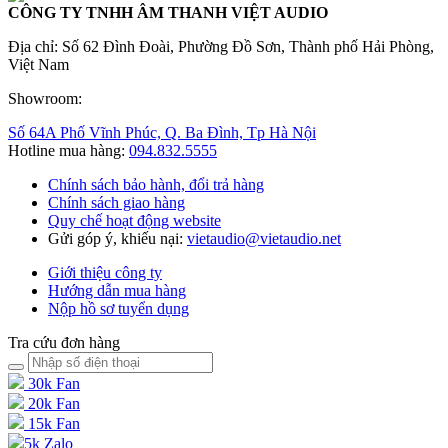
CÔNG TY TNHH ÂM THANH VIỆT AUDIO
Địa chỉ: Số 62 Đình Đoài, Phường Đồ Sơn, Thành phố Hải Phòng,
Việt Nam
Showroom:
Số 64A Phố Vĩnh Phúc, Q. Ba Đình, Tp Hà Nội
Hotline mua hàng:
094.832.5555
Chính sách bảo hành, đổi trả hàng
Chính sách giao hàng
Quy chế hoạt động website
Gửi góp ý, khiếu nại:
vietaudio@vietaudio.net
Giới thiệu công ty
Hướng dẫn mua hàng
Nộp hồ sơ tuyển dụng
Tra cứu đơn hàng
30k Fan
20k Fan
15k Fan
5k Zalo