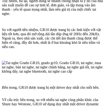
Tuy nhiên, bù lại, người dùng sẽ nhanh chóng nhận ra ý đồ của nhà
sản xuất muốn đề cao sự tinh tế, đơn giản, và tập trung vào âm
thanh - yếu tố quan trọng nhất, làm nên giá trị của một chiếc tai
nghe.
So với người tiền nhiệm, GR10 được trang bị các linh kiện với vật
liệu tốt hơn, qua đó mở rộng dải tần đáp ứng từ 20Hz đến 20kHz.
Ngoài ra, theo nhà sản xuất, các chi tiết âm thanh cũng được thể
hiện rõ ràng, đầy đủ hơn, nhất là ở hai khoảng khó là siêu trầm và
siêu cao.
Bên trong, GR10 được trang bị một driver duy nhất cho mỗi bên.
Về cấu trúc bên trong, so với nhiều tai nghe cùng phân khúc của
Shure hay Westone, GR10 sử dụng duy nhất một driver dynamic