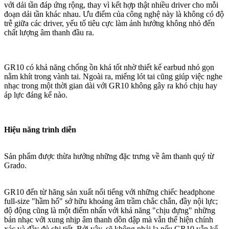
với dải tần đáp ứng rộng, thay vì kết hợp thật nhiều driver cho mỗi
đoạn dải tần khác nhau. Ưu điểm của công nghệ này là không có độ
trễ giữa các driver, yếu tố tiêu cực làm ảnh hưởng không nhỏ đến
chất lượng âm thanh đầu ra.
GR10 có khả năng chống ồn khá tốt nhờ thiết kế earbud nhỏ gọn
nằm khít trong vành tai. Ngoài ra, miếng lót tai cũng giúp việc nghe
nhạc trong một thời gian dài với GR10 không gây ra khó chịu hay
áp lực đáng kể nào.
Hiệu năng trình diễn
Sản phẩm được thừa hưởng những đặc trưng về âm thanh quý từ
Grado.
GR10 đến từ hãng sản xuất nổi tiếng với những chiếc headphone
full-size "hầm hố" sở hữu khoảng âm trầm chắc chắn, đầy nội lực;
độ động cũng là một điểm nhấn với khả năng "chịu đựng" những
bản nhạc với xung nhịp âm thanh dồn dập mà vẫn thể hiện chính
xác và đầy đủ chi tiết. Bởi vậy, sẽ không phải lạ nếu GR10 vẫn kế