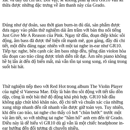
thừa được những đặc trưng về âm thanh này của Grado.
Đúng như dự đoán, sau thời gian burn-in đủ dài, sản phẩm được
đưa ngay vào phần thử nghiệm dải âm trầm với bản thu nổi tiếng
Just Give Me A Reason của Pink. Ngay từ đầu, đoạn điệp khúc sôi
động, âm bass đã được thể hiện rất mạnh mẽ, gọn gàng, đầy đủ chi
tiết, một điều đáng ngạc nhiên với một tai nghe in-ear như GR10.
Tiếp tục nghe, bên cạnh các âm bass nhịp đều, tiếng dàn violon hòa
tấu đoạn cao trào cũng được trình diễn rất đạt. Âm nền piano không
hề bị lấn át đến độ biến mất, mà vẫn tồn tại song song, rõ ràng trong
suốt bài hát.
Thử nghiệm tiếp theo với Red Hot trong album The Violin Player
của nghệ sĩ Vanessa Mae. Đây là bản thu sôi động với tiết tấu dồn
dập, cũng là một bài thử độ động khá phù hợp. GR10 bắt đầu
không gặp chút khó khăn nào, độ chi tiết và chuẩn xác của những
xung nhịp nhanh đến rất nhanh vẫn được giữ toàn vẹn. Tuy nhiên,
khi đến cao trào, tai nghe cho thấy có hơi "chùn bước" trước một
vài âm tiết, so với những tai nghe "hầm hố" anh em đến từ Grado.
Điều này là dễ hiểu vì GR10 dù gì vẫn là một chiếc headphone in-
ear hướng đến đối tượng di chuyển nhiều.