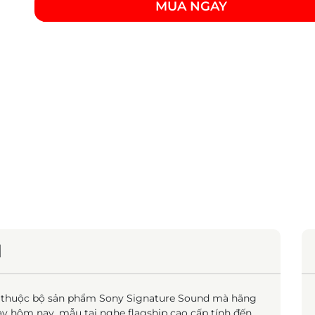
MUA NGAY
M
n thuộc bộ sản phẩm Sony Signature Sound mà hãng
gày hôm nay, mẫu tai nghe flagship cao cấp tính đến