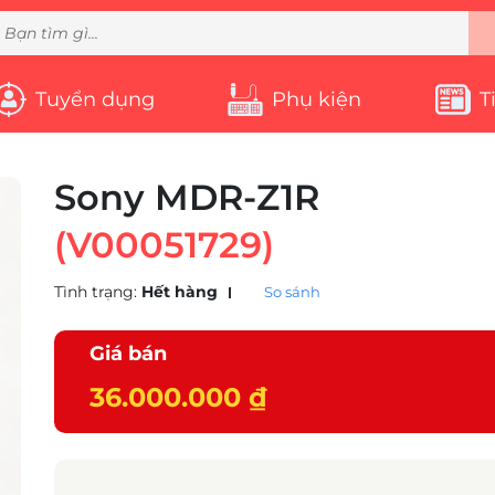
Tuyển dụng
Phụ kiện
T
Sony MDR-Z1R
(V00051729)
Tình trạng:
Hết hàng
So sánh
Giá bán
36.000.000 ₫