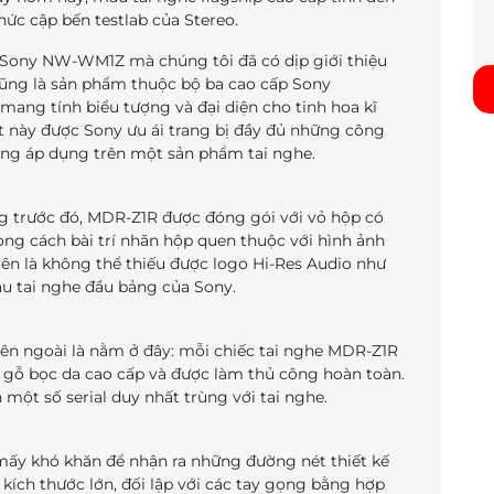
hức cập bến testlab của Stereo.
Sony NW-WM1Z mà chúng tôi đã có dịp giới thiệu
 cũng là sản phẩm thuộc bộ ba cao cấp Sony
ang tính biểu tượng và đại diện cho tinh hoa kĩ
t này được Sony ưu ái trang bị đầy đủ những công
hãng áp dụng trên một sản phẩm tai nghe.
g trước đó, MDR-Z1R được đóng gói với vỏ hộp có
hong cách bài trí nhãn hộp quen thuộc với hình ảnh
hiên là không thể thiếu được logo Hi-Res Audio như
ẫu tai nghe đầu bảng của Sony.
bên ngoài là nằm ở đây: mỗi chiếc tai nghe MDR-Z1R
gỗ bọc da cao cấp và được làm thủ công hoàn toàn.
một số serial duy nhất trùng với tai nghe.
ấy khó khăn để nhận ra những đường nét thiết kế
kích thước lớn, đối lập với các tay gọng bằng hợp