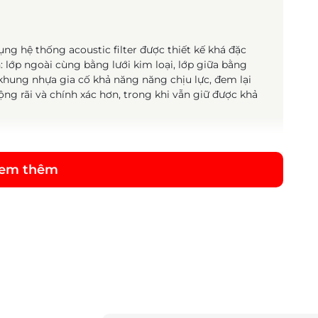
ng hệ thống acoustic filter được thiết kế khá đặc
 lớp ngoài cùng bằng lưới kim loại, lớp giữa bằng
à khung nhựa gia cố khả năng năng chịu lực, đem lại
ng rãi và chính xác hơn, trong khi vẫn giữ được khả
y MDR-Z1R
em thêm
tai nghe mới đều rất đầy đặn và đều được chế tác
i và dễ chịu cho người dùng khi sử dụng tai nghe
 trên tai nghe được gia công từ hợp kim nhôm với
àu đen, đem lại cảm giác thanh mảnh, gọn gàng và