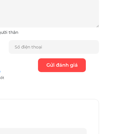
gười thân
tốt