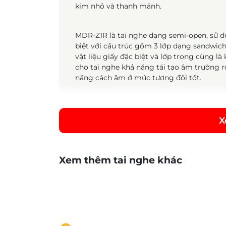
kim nhỏ và thanh mảnh.
MDR-Z1R là tai nghe dạng semi-open, sử dụ
biệt với cấu trúc gồm 3 lớp dạng sandwich:
vật liệu giấy đặc biệt và lớp trong cùng l
cho tai nghe khả năng tái tạo âm trường rộ
năng cách âm ở mức tương đối tốt.
Cấu trúc acoustic filter sử dụng trên Son
X
Phần da đệm headband và earpad trên mẫu 
hoàn toàn thủ công, đem lại cảm giác êm á
trong một thời gian dài liên tục.
Xem thêm tai nghe khác
Toàn bộ hệ thống headband và khung gọng
bề mặt nhám và được sơn anodized hóa m
nhẹ nhưng vẫn cho độ cứng và độ bền tốt.