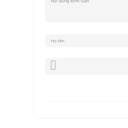
biến hiện nay. Tất cả chân cắm đều được 
được tốt nhất.
Trong khi đó, sợi cáp thứ hai được thiết
mới do chính Sony khởi xướng, hứa hẹn đe
thanh khi sử dụng với các thiết bị DAP và
Dự kiến trọn bộ cả ba sản phẩm Sony Signa
đầu tiên tại sự kiện triển lãm thiết bị ngh
tới đây tại Hà Nội.
nguồn: stereo.vn