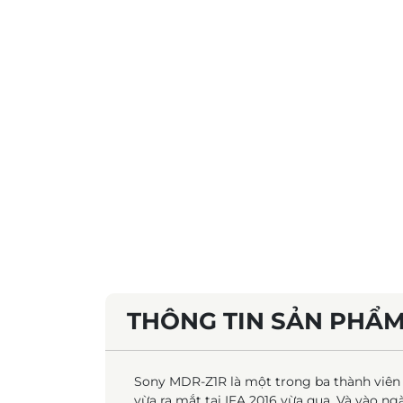
THÔNG TIN SẢN PHẨ
Sony MDR-Z1R là một trong ba thành viê
vừa ra mắt tại IFA 2016 vừa qua. Và vào n