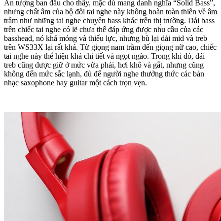
Ấn tượng ban đầu cho thấy, mặc dù mang danh nghĩa “Solid Bass”,
nhưng chất âm của bộ đôi tai nghe này không hoàn toàn thiên về âm
trầm như những tai nghe chuyên bass khác trên thị trường. Dải bass
trên chiếc tai nghe có lẽ chưa thể đáp ứng được nhu cầu của các
basshead, nó khá mỏng và thiếu lực, nhưng bù lại dải mid và treb
trên WS33X lại rất khá. Từ giọng nam trầm đến giọng nữ cao, chiếc
tai nghe này thể hiện khá chi tiết và ngọt ngào. Trong khi đó, dải
treb cũng được giữ ở mức vừa phải, hơi khô và gắt, nhưng cũng
không đến mức sắc lạnh, đủ để người nghe thưởng thức các bản
nhạc saxophone hay guitar một cách trọn vẹn.