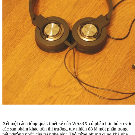
Xét một cách tổng quát, thiết kế của WS33X có phần hơi thô so với
các sản phẩm khác trên thị trường, tuy nhiên đó là một phần trong
nét “đường phố” của tai nghe này. Thô cứng nhưng cũng khá nhẹ