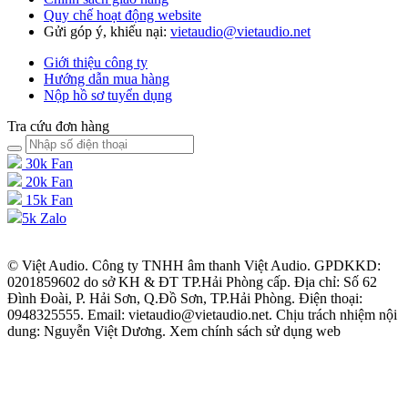
Quy chế hoạt động website
Gửi góp ý, khiếu nại:
vietaudio@vietaudio.net
Giới thiệu công ty
Hướng dẫn mua hàng
Nộp hồ sơ tuyển dụng
Tra cứu đơn hàng
30k Fan
20k Fan
15k Fan
5k Zalo
© Việt Audio. Công ty TNHH âm thanh Việt Audio. GPDKKD:
0201859602 do sở KH & ĐT TP.Hải Phòng cấp. Địa chỉ: Số 62
Đình Đoài, P. Hải Sơn, Q.Đồ Sơn, TP.Hải Phòng. Điện thoại:
0948325555. Email: vietaudio@vietaudio.net. Chịu trách nhiệm nội
dung: Nguyễn Việt Dương. Xem chính sách sử dụng web