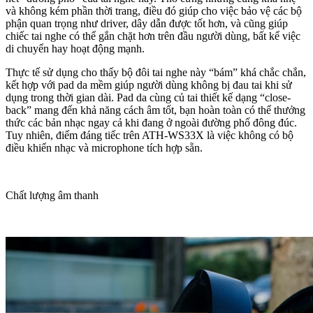
và không kém phần thời trang, điều đó giúp cho việc bảo vệ các bộ
phận quan trọng như driver, dây dẫn được tốt hơn, và cũng giúp
chiếc tai nghe có thể gắn chặt hơn trên đầu người dùng, bất kể việc
di chuyển hay hoạt động mạnh.
Thực tế sử dụng cho thấy bộ đôi tai nghe này “bám” khá chắc chắn,
kết hợp với pad da mềm giúp người dùng không bị đau tai khi sử
dụng trong thời gian dài. Pad da cùng củ tai thiết kế dạng “close-
back” mang đến khả năng cách âm tốt, bạn hoàn toàn có thể thưởng
thức các bản nhạc ngay cả khi đang ở ngoài đường phố đông đúc.
Tuy nhiên, điểm đáng tiếc trên ATH-WS33X là việc không có bộ
điều khiển nhạc và microphone tích hợp sẵn.
Chất lượng âm thanh