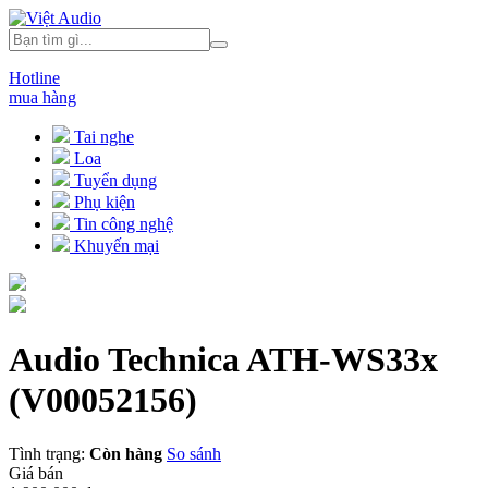
Hotline
mua hàng
Tai nghe
Loa
Tuyển dụng
Phụ kiện
Tin công nghệ
Khuyến mại
Audio Technica ATH-WS33x
(V00052156)
Tình trạng:
Còn hàng
So sánh
Giá bán