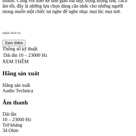
nhanh. Cùng với thiết kế đơn giản mà đẹp, trọng lượng nhẹ, cách
âm tốt, đây là những lựa chọn đáng cân nhắc cho những người
mong muốn một chiếc tai nghe để nghe nhạc mọi lúc mọi nơi.
(nguồn: Techz.vn)
Xem thêm
Thông số kỹ thuật
Dải tần
10 – 23000 Hz
XEM THÊM
Hãng sản xuất
Hãng sản xuất
Audio Technica
Âm thanh
Dải tần
10 – 23000 Hz
Trở kháng
34 Ohm