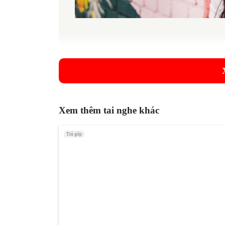
Bây giờ, tất cả mọi người đang phát hành một cặp và
cuộc đua tại IFA 2018 - một trong số đó là Aud
của nó.
Họ tham gia như của Jabra, Onkyo, Sony và Sennheis
trường hợp sạc và một số thông minh.
Xem thêm tai nghe khác
Tai nghe không dây thực sự tốt nhất: lựa chọn thay
Thiết kế và tính năng
Trả góp
Audio-Technica đã tiết lộ hai phạm vi không dây 
cao cấp hơn. Nhưng nếu bạn tham gia vào các mô
lại.
ATH-CKR7TW có màu xám và đen và có hình dáng đ
bên. Điều này được khoanh tròn bởi một đoạn cắt c