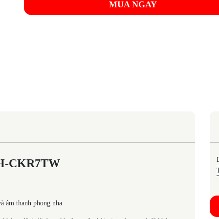
MUA NGAY
ATH-CKR7TW
và âm thanh phong nha