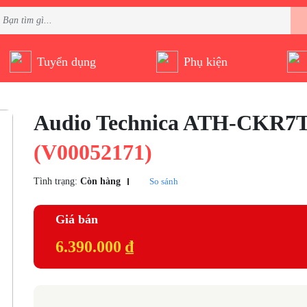
Tuyển dụng
Phụ kiện
Audio Technica ATH-CKR
(V00052171)
Tình trạng:
Còn hàng
So sánh
Giá bán
6.390.000 ₫