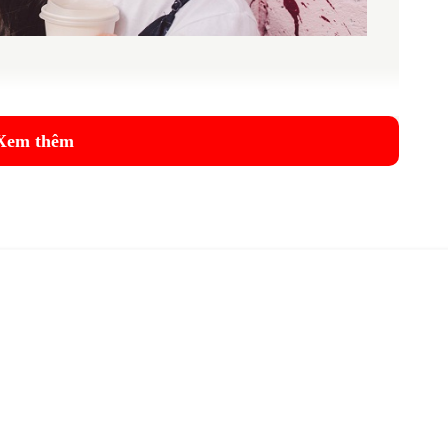
 chúng tôi thấy một số nhà sản xuất đã thành lập tham gia vào
io-Technica với dòng ATH-CKR7TW và ATH-SPORT7TW thể thao
Xem thêm
er trong việc cung cấp cáp điện thoại 'miễn phí mà đi kèm với
 thế AirPod không dây thực sự tốt nhất xung quanh
thực sự. Bàn tay này tập trung vào Audio-Technica ATH-CKR7TW
n thể thao, hãy xem những gì mà ATH-SPORT7TW thể thao mang
ẹp, với logo Audio-Technica thông minh được đóng dấu ở mỗi
ó vẻ như là vàng hồng trên cặp màu xám.