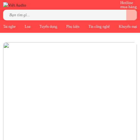
Hotline
mua hàng
Tai nghe
Loa
Tuyển dụng
Phụ kiện
Tin công nghệ
Khuyến mại