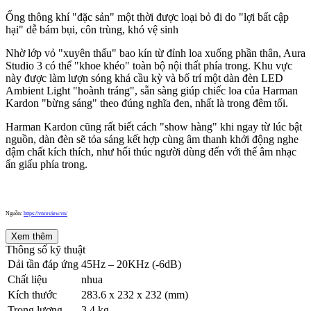
Ống thông khí "đặc sản" một thời được loại bỏ đi do "lợi bất cập
hại" dễ bám bụi, côn trùng, khó vệ sinh
Nhờ lớp vỏ "xuyên thấu" bao kín từ đỉnh loa xuống phần thân, Aura
Studio 3 có thể "khoe khéo" toàn bộ nội thất phía trong. Khu vực
này được làm lượn sóng khá cầu kỳ và bố trí một dàn đèn LED
Ambient Light "hoành tráng", sẵn sàng giúp chiếc loa của Harman
Kardon "bừng sáng" theo đúng nghĩa đen, nhất là trong đêm tối.
Harman Kardon cũng rất biết cách "show hàng" khi ngay từ lúc bật
nguồn, dàn đèn sẽ tỏa sáng kết hợp cùng âm thanh khởi động nghe
đậm chất kích thích, như hối thúc người dùng đến với thế âm nhạc
ẩn giấu phía trong.
Nguồn:
https://vnreview.vn/
Xem thêm
Thông số kỹ thuật
Dải tần đáp ứng
45Hz – 20KHz (-6dB)
Chất liệu
nhua
Kích thước
283.6 x 232 x 232 (mm)
Trọng lượng
3.4 kg