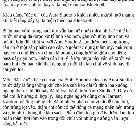
là... máy xay sinh tố thay vì là một mẫu loa Bluetooth.
Kiểu dáng "đặc dị" của Aura Studio 3 khiến nhiều người ngỡ ngàng
khi biết rằng đây lại là một chiếc loa Bluetooth
Phần mái vòm trong suốt tuy vẫn làm từ nhựa mica như các thế hệ
trước nhưng đã được xử lý tinh xảo hơn, gần với thủy tinh hơn và
hơi tối hơn đôi chút so với Aura Studio 2, tạo được nét sang trọng
cần có ở một sản phẩm cao cấp. Ngoài tác dụng thẩm mỹ, mái vòm
này còn có nhiệm vụ chính là buồng cộng hưởng giúp cho tiếng
bass đầy đặn hơn. Điểm cần lưu ý là lớp nhựa này vẫn dễ xước và
bám bụi nên bạn cần thật nâng niu mỗi khi lau chùi vệ sinh hay di
chuyển loa.
Một "đặc sản" khác của các loa iSub, Soundsticks hay Aura Studio
trước đây là ống thông khí cho loa sub kéo dài từ đỉnh loa xuống
ngang thân. Chi tiết này đã bị loại bỏ đi trên Aura Studio 3. Đây có
thể coi là hướng đi hợp lý, lắng nghe người dùng của Harman
Kardon bởi ống thông khí đã bị nhiều phàn nàn vì rất dễ bám bụi,
côn trùng lọt vào, thậm chí còn có thể đóng cả mạng nhện bên trong
và gần như không thể làm sạch. Phần đỉnh loa giờ đây được làm kín
hoàn toàn, hơi lõm vào trong đôi chút với những đường vân lượn
sóng bắt mắt.