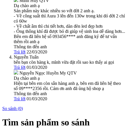
Minh Huy
QTV
Dạ chào anh ạ
Sản phẩm này khác nhiều so với đời 2 anh ạ.
- Về công suất thì Aura 3 lên đến 130w trong khi đó đời 2 chỉ
có 60w
- Về chất âm thì chi tiết hơn, dàn đèn led đẹp hơn
- Ống thông khí đã được bỏ đi giúp vệ sinh loa dễ dàng hơn...
Bên em đã liên hệ số 093456**** anh đăng ký để tư vấn
thêm rồi anh ạ
Thông tin đến anh
Trả lời
22/03/2020
Nguyễn Tuấn
bên bạn còn hàng k, mình vừa đặt rồi sao ko thấy ai gọi
Trả lời
01/03/2020
Nguyễn Ngọc Huyền My
QTV
Dạ chào anh ạ
Hiện tại bên em còn sẵn hàng anh ạ, bên em đã liên hệ theo
số 09****2356 rồi. Cám ơn anh đã ủng hộ shop ạ
Thông tin đến anh
Trả lời
01/03/2020
So sánh (
0
)
Tìm sản phẩm so sánh