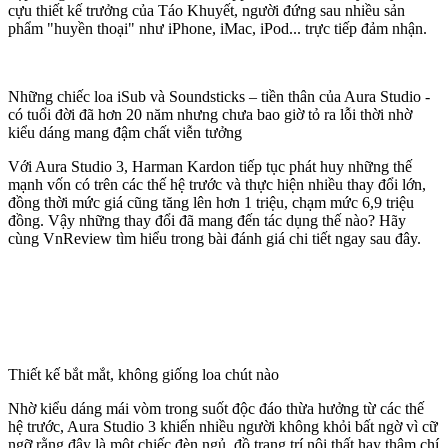
cựu thiết kế trưởng của Táo Khuyết, người đứng sau nhiều sản
phẩm "huyền thoại" như iPhone, iMac, iPod... trực tiếp đảm nhận.
Những chiếc loa iSub và Soundsticks – tiền thân của Aura Studio -
có tuổi đời đã hơn 20 năm nhưng chưa bao giờ tỏ ra lỗi thời nhờ
kiểu dáng mang đậm chất viễn tưởng
Với Aura Studio 3, Harman Kardon tiếp tục phát huy những thế
mạnh vốn có trên các thế hệ trước và thực hiện nhiều thay đổi lớn,
đồng thời mức giá cũng tăng lên hơn 1 triệu, chạm mức 6,9 triệu
đồng. Vậy những thay đổi đã mang đến tác dụng thế nào? Hãy
cùng VnReview tìm hiểu trong bài đánh giá chi tiết ngay sau đây.
Thiết kế bắt mắt, không giống loa chút nào
Nhờ kiểu dáng mái vòm trong suốt độc đáo thừa hưởng từ các thế
hệ trước, Aura Studio 3 khiến nhiều người không khỏi bất ngờ vì cữ
ngỡ rằng đây là một chiếc đèn ngủ, đồ trang trí nội thất hay thậm chí