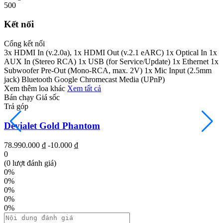
500
Kết nối
Cổng kết nối
3x HDMI In (v.2.0a), 1x HDMI Out (v.2.1 eARC) 1x Optical In 1x
AUX In (Stereo RCA) 1x USB (for Service/Update) 1x Ethernet 1x
Subwoofer Pre-Out (Mono-RCA, max. 2V) 1x Mic Input (2.5mm
jack) Bluetooth Google Chromecast Media (UPnP)
Xem thêm loa khác
Xem tất cả
Bán chạy
Giá sốc
B
Trả góp
T
Devialet Gold Phantom
78.990.000 ₫
-10.000 ₫
1
0
(0 lượt đánh giá)
0%
0%
0%
0%
0%