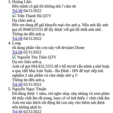
Hoàng Lâm
Bên mình có giá tốt không nhỉ.? cảm ơn
Trả lời
04/11/2022
Trần Thanh Hà
QTV
Dạ chào anh ạ.
Bên em đang để giá khuyến mại cho anh ạ. Nếu anh lấy anh
gọi số 0948325555 để lấy được với giá tốt nhất anh nhé.
Thông tin đến anh ạ.
Trả lời
04/11/2022
Long
tôi đang phân vân con này với devialet Dione
Trả lời
02/11/2022
Nguyễn Thu Thảo
QTV
Dạ em chào anh ạ,
Anh cứ gọi 094.832.5555 để e hỗ trợ tư vấn mình a nhé hoặc
a qua 188 Mai Anh Tuấn - Ba Đình - HN để trực tiếp trải
nghiệm 2 sản phẩm và cảm nhận nhé ạ !!
Thông tin đến anh ạ.
Trả lời
02/11/2022
Nguyễn Ngọc Thuận
Đã dùng được 1 năm, chỉ nghe nhạc nhẹ nhàng và xem phim
thì thấy chất âm rất trong, bass có vẻ hơi thiếu 1 chút chất ấm.
Anh em nào thích sôi động thì con này cho thêm sub được
nên không phải lo.
Trả lời
02/11/2022