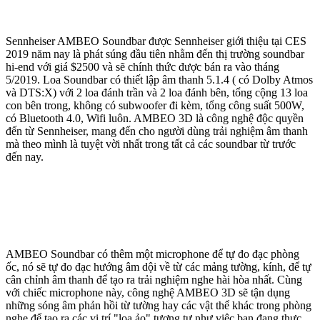
Sennheiser AMBEO Soundbar được Sennheiser giới thiệu tại CES
2019 năm nay là phát súng đầu tiên nhằm đến thị trường soundbar
hi-end với giá $2500 và sẽ chính thức được bán ra vào tháng
5/2019. Loa Soundbar có thiết lập âm thanh 5.1.4 ( có Dolby Atmos
và DTS:X) với 2 loa đánh trần và 2 loa đánh bên, tổng cộng 13 loa
con bên trong, không có subwoofer đi kèm, tổng công suất 500W,
có Bluetooth 4.0, Wifi luôn. AMBEO 3D là công nghệ độc quyền
đến từ Sennheiser, mang đến cho người dùng trải nghiệm âm thanh
mà theo mình là tuyệt vời nhất trong tất cả các soundbar từ trước
đến nay.
AMBEO Soundbar có thêm một microphone để tự đo đạc phòng
ốc, nó sẽ tự đo đạc hướng âm dội về từ các mảng tường, kính, để tự
cân chỉnh âm thanh để tạo ra trải nghiệm nghe hài hòa nhất. Cùng
với chiếc microphone này, công nghệ AMBEO 3D sẽ tận dụng
những sóng âm phản hồi từ tường hay các vật thể khác trong phòng
nghe để tạo ra các vị trí "loa ảo" tương tự như việc bạn đang thực