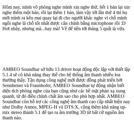
Hôm nay, mình vô phòng nghe mình xin nghe thử, hết 1 bản lại xin
nghe thêm một bản, rồi lại thêm 1 bản, làm vậy tới lần thứ 4 thì họ
mời mình ra kêu mai quay lại đi cho người khác nghe vì chỗ mình
ngồi nghe là chỗ tốt nhất được cân chỉnh bằng microphone rồi :D
Hơi nhây, nhưng mà...hay mà! Về để tiền tới tháng 5 quất là vừa.
AMBEO Soundbar sở hữu 13 driver hoạt động độc lập với thiết lập
5.1.4 sẽ có khả năng thay thế cho hệ thống âm thanh nhiều loa
thường thấy. Tận dụng công nghệ mới được đồng phát triển bởi
Sennheiser và Fraunhofer, AMBEO Soundbar tự động nhận biết
diện tích phòng nghe của bạn cũng như các bề mặt phản xạ xung
quanh, từ đó điều chỉnh chất âm sao cho phù hợp nhất. AMBEO
Soundbar còn hỗ trợ các công nghệ âm thanh cao cấp nhất hiện nay
như Dolby Atmos, MPEG-H và DTS:X, cộng thêm khả năng up-
mix stereo thành 5.1 để tạo ra âm trường 3D từ bất cứ nguồn âm
thanh nào.