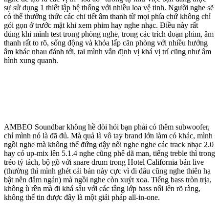
sự sử dụng 1 thiết lập hệ thống với nhiều loa vệ tinh. Người nghe sẽ
có thể thưởng thức các chi tiết âm thanh từ mọi phía chứ không chỉ
gói gọn ở trước mặt khi xem phim hay nghe nhạc. Điều này rất
đúng khi mình test trong phòng nghe, trong các trích đoạn phim, âm
thanh rất to rõ, sống động và khỏa lấp căn phòng với nhiều hướng
âm khác nhau đánh tới, tai mình vẫn định vị khá vị trí cũng như âm
hình xung quanh.
AMBEO Soundbar không hề đòi hỏi bạn phải có thêm subwoofer,
chỉ mình nó là đã đủ. Mà quả là vô tay brand lớn làm có khác, mình
ngồi nghe mà không thể đứng dậy nổi nghe nghe các track nhạc 2.0
hay có up-mix lên 5.1.4 nghe cũng phê dã man, tiếng treble thì trong
trẻo tý tách, bộ gõ với snare drum trong Hotel California bản live
(thường thì mình ghét cái bản này cực vì đi đâu cũng nghe thiên hạ
bật nên đâm ngán) mà ngồi nghe còn xuýt xoa. Tiếng bass tròn trịa,
không ù rền mà đi khá sâu với các tầng lớp bass nổi lên rõ ràng,
không thể tin được đây là một giải pháp all-in-one.