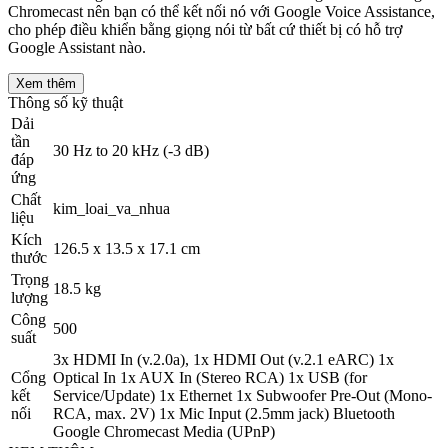
Chromecast nên bạn có thể kết nối nó với Google Voice Assistance,
cho phép điều khiển bằng giọng nói từ bất cứ thiết bị có hỗ trợ
Google Assistant nào.
Xem thêm
Thông số kỹ thuật
Dải
tần
30 Hz to 20 kHz (-3 dB)
đáp
ứng
Chất
kim_loai_va_nhua
liệu
Kích
126.5 x 13.5 x 17.1 cm
thước
Trọng
18.5 kg
lượng
Công
500
suất
3x HDMI In (v.2.0a), 1x HDMI Out (v.2.1 eARC) 1x
Cổng
Optical In 1x AUX In (Stereo RCA) 1x USB (for
kết
Service/Update) 1x Ethernet 1x Subwoofer Pre-Out (Mono-
nối
RCA, max. 2V) 1x Mic Input (2.5mm jack) Bluetooth
Google Chromecast Media (UPnP)