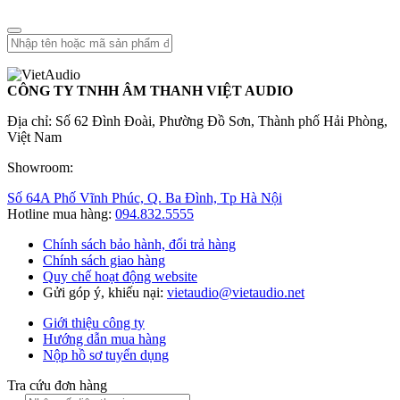
CÔNG TY TNHH ÂM THANH VIỆT AUDIO
Địa chỉ: Số 62 Đình Đoài, Phường Đồ Sơn, Thành phố Hải Phòng,
Việt Nam
Showroom:
Số 64A Phố Vĩnh Phúc, Q. Ba Đình, Tp Hà Nội
Hotline mua hàng:
094.832.5555
Chính sách bảo hành, đổi trả hàng
Chính sách giao hàng
Quy chế hoạt động website
Gửi góp ý, khiếu nại:
vietaudio@vietaudio.net
Giới thiệu công ty
Hướng dẫn mua hàng
Nộp hồ sơ tuyển dụng
Tra cứu đơn hàng