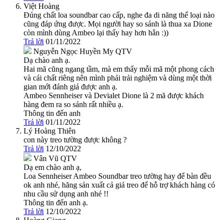
Việt Hoàng
Đúng chất loa soundbar cao cấp, nghe đa di năng thể loại nào
cũng đáp ứng được. Mọi người hay so sánh là thua xa Dione
còn mình dùng Ambeo lại thấy hay hơn hẳn :))
Trả lời
01/11/2022
Nguyễn Ngọc Huyền My
QTV
Dạ chào anh ạ.
Hai mã cũng ngang tầm, mà em thấy mỗi mã một phong cách
và cái chất riêng nên mình phải trải nghiệm và dùng một thời
gian mới đánh giá được anh ạ.
Ambeo Sennheiser và Devialet Dione là 2 mã được khách
hàng đem ra so sánh rất nhiều ạ.
Thông tin đến anh
Trả lời
01/11/2022
Lý Hoàng Thiên
con này treo tường được không ?
Trả lời
12/10/2022
Vân Vũ
QTV
Dạ em chào anh ạ,
Loa Sennheiser Ambeo Soundbar treo tường hay để bàn đều
ok anh nhé, hãng sản xuất cả giá treo để hỗ trợ khách hàng có
nhu cầu sử dụng anh nhé !!
Thông tin đến anh ạ.
Trả lời
12/10/2022