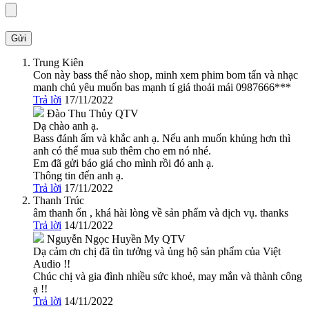
Trung Kiên
Con này bass thế nào shop, minh xem phim bom tấn và nhạc
manh chủ yêu muốn bas mạnh tí giá thoải mái 0987666***
Trả lời
17/11/2022
Đào Thu Thủy
QTV
Dạ chào anh ạ.
Bass đánh ấm và khắc anh ạ. Nếu anh muốn khủng hơn thì
anh có thể mua sub thêm cho em nó nhé.
Em đã gửi báo giá cho mình rồi đó anh ạ.
Thông tin đến anh ạ.
Trả lời
17/11/2022
Thanh Trúc
âm thanh ổn , khá hài lòng về sản phẩm và dịch vụ. thanks
Trả lời
14/11/2022
Nguyễn Ngọc Huyền My
QTV
Dạ cảm ơn chị đã tìn tưởng và ủng hộ sản phẩm của Việt
Audio !!
Chúc chị và gia đình nhiều sức khoẻ, may mắn và thành công
ạ !!
Trả lời
14/11/2022