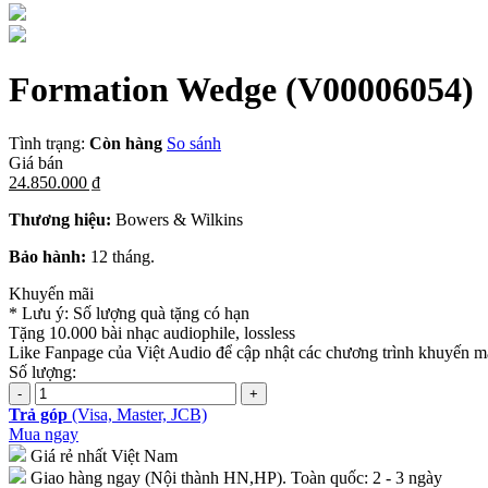
Formation Wedge
(V00006054)
Tình trạng:
Còn hàng
So sánh
Giá bán
24.850.000 ₫
Thương hiệu:
Bowers & Wilkins
Bảo hành:
12 tháng.
Khuyến mãi
* Lưu ý: Số lượng quà tặng có hạn
Tặng 10.000 bài nhạc audiophile, lossless
Like Fanpage của Việt Audio để cập nhật các chương trình khuyến mã
Số lượng:
Trả góp
(Visa, Master, JCB)
Mua ngay
Giá rẻ nhất Việt Nam
Giao hàng ngay (Nội thành HN,HP). Toàn quốc: 2 - 3 ngày