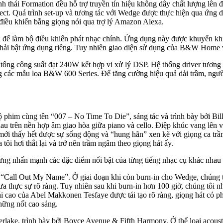
nh thái Formation đều hỗ trợ truyền tín hiệu không dây chất lượng lên
ect. Quá trình set-up và tương tác với Wedge được thực hiện qua ứng
 điều khiển bằng giọng nói qua trợ lý Amazon Alexa.
ể làm bộ điều khiển phát nhạc chính. Ứng dụng này được khuyến khí
phải bật ứng dụng riêng. Tuy nhiên giao diện sử dụng của B&W Home 
tổng công suất đạt 240W kết hợp vi xử lý DSP. Hệ thống driver tươn
ng các mẫu loa B&W 600 Series. Để tăng cường hiệu quả dải trầm, người
ộ phim cùng tên “007 – No Time To Die”, sáng tác và trình bày bởi Bill
au trên nền hợp âm giao hòa giữa piano và cello. Điệp khúc vang lên 
 mới thấy hết được sự sống động và “hung hãn” xen kẽ với giọng ca tr
ôi hơi thắt lại và trở nên trầm ngâm theo giọng hát ấy.
 nhấn mạnh các đặc điểm nổi bật của từng tiếng nhạc cụ khác nhau nhằ
 “Call Out My Name”. Ở giai đoạn khi còn burn-in cho Wedge, chúng t
thực sự rõ ràng. Tuy nhiên sau khi burn-in hơn 100 giờ, chúng tôi nhậ
 cao của Abel Makkonen Tesfaye được tái tạo rõ ràng, giọng hát có phầ
hững nốt cao sáng.
berlake, trình bày bởi Boyce Avenue & Fifth Harmony. Ở thể loại acous