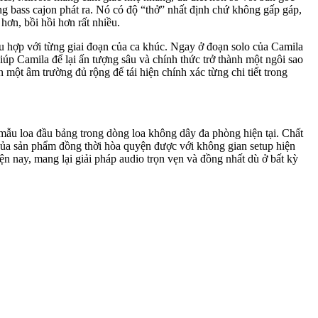
ếng bass cajon phát ra. Nó có độ “thở” nhất định chứ không gấp gáp,
hơn, bồi hồi hơn rất nhiều.
u hợp với từng giai đoạn của ca khúc. Ngay ở đoạn solo của Camila
iúp Camila để lại ấn tượng sâu và chính thức trở thành một ngôi sao
một âm trường đủ rộng để tái hiện chính xác từng chi tiết trong
mẫu loa đầu bảng trong dòng loa không dây đa phòng hiện tại. Chất
của sản phẩm đồng thời hòa quyện được với không gian setup hiện
n nay, mang lại giải pháp audio trọn vẹn và đồng nhất dù ở bất kỳ