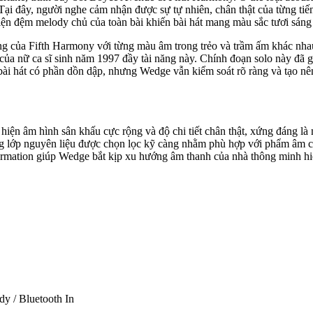
. Tại đây, người nghe cảm nhận được sự tự nhiên, chân thật của từng ti
điện đệm melody chủ của toàn bài khiến bài hát mang màu sắc tươi sáng 
ng của Fifth Harmony với từng màu âm trong trẻo và trầm ấm khác nha
của nữ ca sĩ sinh năm 1997 đầy tài năng này. Chính đoạn solo này đã g
ài hát có phần dồn dập, nhưng Wedge vẫn kiểm soát rõ ràng và tạo nên 
iện âm hình sân khấu cực rộng và độ chi tiết chân thật, xứng đáng là 
ừng lớp nguyên liệu được chọn lọc kỹ càng nhằm phù hợp với phẩm âm 
 Formation giúp Wedge bắt kịp xu hướng âm thanh của nhà thông minh hiệ
y / Bluetooth In