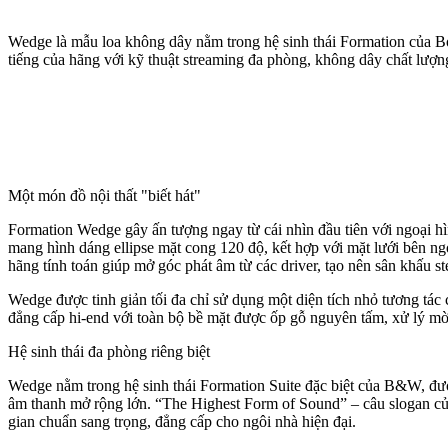
Wedge là mẫu loa không dây nằm trong hệ sinh thái Formation của Bo
tiếng của hãng với kỹ thuật streaming đa phòng, không dây chất lượn
Một món đồ nội thất "biết hát"
Formation Wedge gây ấn tượng ngay từ cái nhìn đầu tiên với ngoại 
mang hình dáng ellipse mặt cong 120 độ, kết hợp với mặt lưới bên ng
hãng tính toán giúp mở góc phát âm từ các driver, tạo nên sân khấu s
Wedge được tinh giản tối đa chỉ sử dụng một diện tích nhỏ tương tác
đẳng cấp hi-end với toàn bộ bề mặt được ốp gỗ nguyên tấm, xử lý mờ 
Hệ sinh thái đa phòng riêng biệt
Wedge nằm trong hệ sinh thái Formation Suite đặc biệt của B&W, được
âm thanh mở rộng lớn. “The Highest Form of Sound” – câu slogan của
gian chuẩn sang trọng, đẳng cấp cho ngôi nhà hiện đại.