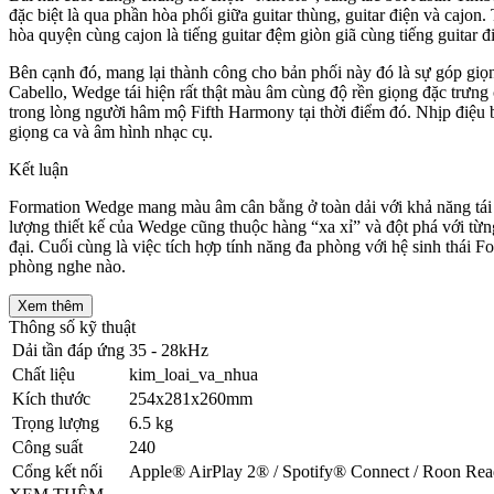
đặc biệt là qua phần hòa phối giữa guitar thùng, guitar điện và cajon
hòa quyện cùng cajon là tiếng guitar đệm giòn giã cùng tiếng guitar 
Bên cạnh đó, mang lại thành công cho bản phối này đó là sự góp giọ
Cabello, Wedge tái hiện rất thật màu âm cùng độ rền giọng đặc trưng 
trong lòng người hâm mộ Fifth Harmony tại thời điểm đó. Nhịp điệu b
giọng ca và âm hình nhạc cụ.
Kết luận
Formation Wedge mang màu âm cân bằng ở toàn dải với khả năng tái h
lượng thiết kế của Wedge cũng thuộc hàng “xa xỉ” và đột phá với t
đại. Cuối cùng là việc tích hợp tính năng đa phòng với hệ sinh thái
phòng nghe nào.
Xem thêm
Thông số kỹ thuật
Dải tần đáp ứng
35 - 28kHz
Chất liệu
kim_loai_va_nhua
Kích thước
254x281x260mm
Trọng lượng
6.5 kg
Công suất
240
Cổng kết nối
Apple® AirPlay 2® / Spotify® Connect / Roon Read