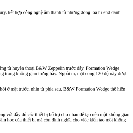
xury, kết hợp công nghệ âm thanh từ những dòng loa hi-end danh
m hứng từ huyền thoại B&W Zeppelin trước đây, Formation Wedge
ượng trong không gian trưng bày. Ngoài ra, mặt cong 120 độ này được
 khối ở mặt trước, nhìn từ phía sau, B&W Formation Wedge thể hiện
g với đầy đủ các thiết bị bổ trợ cho nhau để tạo nên một không gian
m học của thiết bị mà còn định nghĩa cho việc kiến tạo một không