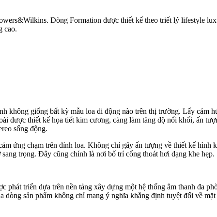
wers&Wilkins. Dòng Formation được thiết kế theo triết lý lifestyle lu
g cao.
hình không giống bất kỳ mẫu loa di động nào trên thị trường. Lấy cả
oài được thiết kế họa tiết kim cương, càng làm tăng độ nổi khối, ấn t
tereo sống động.
 cảm ứng chạm trên đỉnh loa. Không chỉ gây ấn tượng về thiết kế hình
sang trọng. Đây cũng chính là nơi bố trí cổng thoát hơi dạng khe hẹp.
 phát triển dựa trên nền tảng xây dựng một hệ thống âm thanh đa phòn
 dòng sản phẩm không chỉ mang ý nghĩa khẳng định tuyệt đối về mặt â