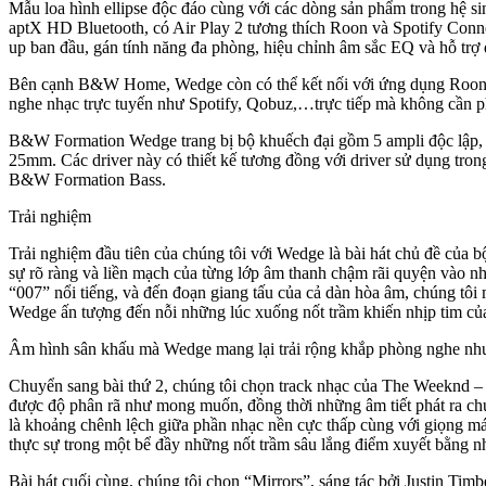
Mẫu loa hình ellipse độc đáo cùng với các dòng sản phẩm trong hệ si
aptX HD Bluetooth, có Air Play 2 tương thích Roon và Spotify Conn
up ban đầu, gán tính năng đa phòng, hiệu chỉnh âm sắc EQ và hỗ trợ
Bên cạnh B&W Home, Wedge còn có thể kết nối với ứng dụng Roon đ
nghe nhạc trực tuyến như Spotify, Qobuz,…trực tiếp mà không cần 
B&W Formation Wedge trang bị bộ khuếch đại gồm 5 ampli độc lập, 
25mm. Các driver này có thiết kế tương đồng với driver sử dụng tro
B&W Formation Bass.
Trải nghiệm
Trải nghiệm đầu tiên của chúng tôi với Wedge là bài hát chủ đề của b
sự rõ ràng và liền mạch của từng lớp âm thanh chậm rãi quyện vào nh
“007” nổi tiếng, và đến đoạn giang tấu của cả dàn hòa âm, chúng tôi
Wedge ấn tượng đến nỗi những lúc xuống nốt trầm khiến nhịp tim của t
Âm hình sân khấu mà Wedge mang lại trải rộng khắp phòng nghe nhưng
Chuyển sang bài thứ 2, chúng tôi chọn track nhạc của The Weeknd –
được độ phân rã như mong muốn, đồng thời những âm tiết phát ra chưa 
là khoảng chênh lệch giữa phần nhạc nền cực thấp cùng với giọng mái
thực sự trong một bể đầy những nốt trầm sâu lắng điểm xuyết bằng n
Bài hát cuối cùng, chúng tôi chọn “Mirrors”, sáng tác bởi Justin Tim