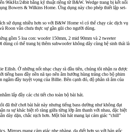
 đến 96kHz/24bit bằng kỹ thuật riêng từ B&W. Wedge trang bị kết nối
 dụng Bowers & Wilkins Home. Ứng dụng này cho phép thiết lập set-
ch sử dụng nhiều hơn so với B&W Home vì có thể chạy các dịch vụ
và Roon vẫn chưa thực sự gần gũi cho người dùng.
g ứng gồm 5 loa con: woofer 150mm, 2 mid 90mm và 2 tweeter
 dùng có thể trang bị thêm subwoofer không dây cùng hệ sinh thái là
ie Eilish. Ở những nốt nhạc chạy rà đầu tiên, chúng tôi nhận ra được
với tiếng bass đầy nền nã tạo nên âm hưởng hùng tráng cho bộ phim
ầm ngâm đầy tuyệt vọng của Billie. Bên cạnh đó, độ phân rã âm của
m lấp đầy các chi tiết cho toàn bộ bài hát.
ôi đã thử chơi bài hát này nhưng tiếng bass dường như không đạt
n ra sự khác biệt rõ ràng giữa từng lớp âm thanh với nhau, đặc biệt
n dày dặn, chắc nịch hơn. Một bài hát mang lại cảm giác “chill”
tics, Mirrors mang cảm giác nhẹ nhàng, da diết hơn so với bản gốc