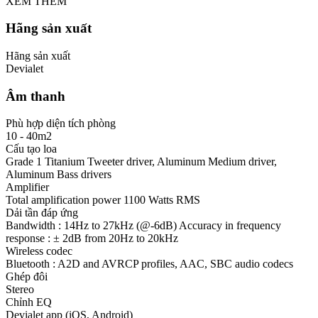
XEM THÊM
Hãng sản xuất
Hãng sản xuất
Devialet
Âm thanh
Phù hợp diện tích phòng
10 - 40m2
Cấu tạo loa
Grade 1 Titanium Tweeter driver, Aluminum Medium driver,
Aluminum Bass drivers
Amplifier
Total amplification power 1100 Watts RMS
Dải tần đáp ứng
Bandwidth : 14Hz to 27kHz (@-6dB) Accuracy in frequency
response : ± 2dB from 20Hz to 20kHz
Wireless codec
Bluetooth : A2D and AVRCP profiles, AAC, SBC audio codecs
Ghép đôi
Stereo
Chỉnh EQ
Devialet app (iOS, Android)