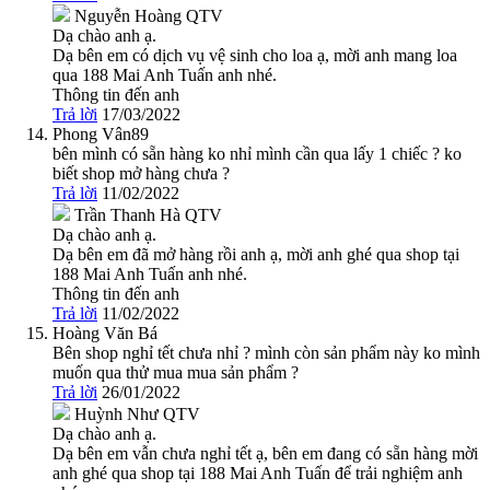
Nguyễn Hoàng
QTV
Dạ chào anh ạ.
Dạ bên em có dịch vụ vệ sinh cho loa ạ, mời anh mang loa
qua 188 Mai Anh Tuấn anh nhé.
Thông tin đến anh
Trả lời
17/03/2022
Phong Vân89
bên mình có sẵn hàng ko nhỉ mình cần qua lấy 1 chiếc ? ko
biết shop mở hàng chưa ?
Trả lời
11/02/2022
Trần Thanh Hà
QTV
Dạ chào anh ạ.
Dạ bên em đã mở hàng rồi anh ạ, mời anh ghé qua shop tại
188 Mai Anh Tuấn anh nhé.
Thông tin đến anh
Trả lời
11/02/2022
Hoàng Văn Bá
Bên shop nghỉ tết chưa nhỉ ? mình còn sản phẩm này ko mình
muốn qua thử mua mua sản phẩm ?
Trả lời
26/01/2022
Huỳnh Như
QTV
Dạ chào anh ạ.
Dạ bên em vẫn chưa nghỉ tết ạ, bên em đang có sẵn hàng mời
anh ghé qua shop tại 188 Mai Anh Tuấn để trải nghiệm anh