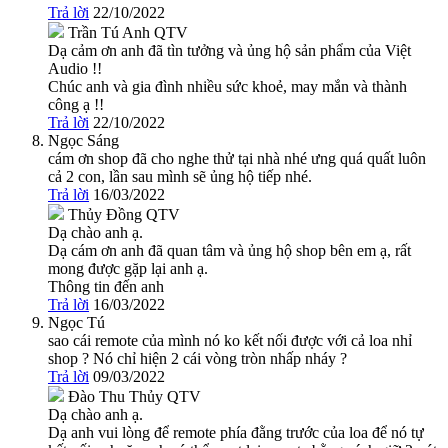
Trả lời
22/10/2022
Trần Tú Anh
QTV
Dạ cảm ơn anh đã tìn tưởng và ủng hộ sản phẩm của Việt
Audio !!
Chúc anh và gia đình nhiều sức khoẻ, may mắn và thành
công ạ !!
Trả lời
22/10/2022
Ngọc Sáng
cám ơn shop đã cho nghe thử tại nhà nhé ưng quá quất luôn
cả 2 con, lần sau mình sẽ ủng hộ tiếp nhé.
Trả lời
16/03/2022
Thủy Đồng
QTV
Dạ chào anh ạ.
Dạ cám ơn anh đã quan tâm và ủng hộ shop bên em ạ, rất
mong được gặp lại anh ạ.
Thông tin đến anh
Trả lời
16/03/2022
Ngọc Tú
sao cái remote của mình nó ko kết nối được với cả loa nhỉ
shop ? Nó chỉ hiện 2 cái vòng tròn nhấp nháy ?
Trả lời
09/03/2022
Đào Thu Thủy
QTV
Dạ chào anh ạ.
Dạ anh vui lòng để remote phía đằng trước của loa để nó tự