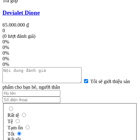
Trả góp
Devialet Dione
65.000.000 ₫
0
(0 lượt đánh giá)
0%
0%
0%
0%
0%
Tôi sẽ giới thiệu sản
phẩm cho bạn bè, người thân
Rất tệ
Tệ
Tạm ổn
Tốt
Rất tốt