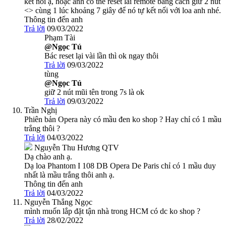
kết nối ạ, hoặc anh có thể reset lai remote bằng cách giữ 2 nút
<> cùng 1 lúc khoảng 7 giây để nó tự kết nối với loa anh nhé.
Thông tin đến anh
Trả lời
09/03/2022
Phạm Tài
@Ngọc Tú
Bác reset lại vài lần thì ok ngay thôi
Trả lời
09/03/2022
tùng
@Ngọc Tú
giữ 2 nút mũi tên trong 7s là ok
Trả lời
09/03/2022
Trần Nghị
Phiên bản Opera này có mầu đen ko shop ? Hay chỉ có 1 mầu
trắng thôi ?
Trả lời
04/03/2022
Nguyễn Thu Hương
QTV
Dạ chào anh ạ.
Dạ loa Phantom I 108 DB Opera De Paris chỉ có 1 mầu duy
nhất là mầu trắng thôi anh ạ.
Thông tin đến anh
Trả lời
04/03/2022
Nguyễn Thắng Ngọc
mình muốn lắp đặt tận nhà trong HCM có dc ko shop ?
Trả lời
28/02/2022