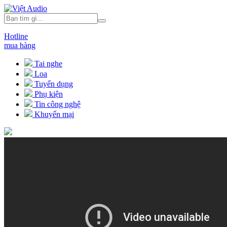
Hotline
mua hàng
Tai nghe
Loa
Tuyển dụng
Phụ kiện
Tin công nghệ
Khuyến mại