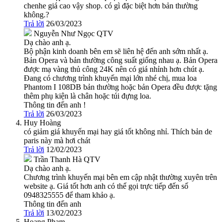
chenhe giá cao vậy shop. có gì đặc biệt hơn bản thường
không.?
Trả lời
26/03/2023
Nguyễn Như Ngọc
QTV
Dạ chào anh ạ.
Bộ phận kinh doanh bên em sẽ liên hệ đến anh sớm nhất ạ.
Bản Opera và bản thường công suất giống nhau ạ. Bản Opera
được mạ vàng thủ công 24K nên có giá nhỉnh hơn chút ạ.
Đang có chương trình khuyến mại lớn nhé chị, mua loa
Phantom I 108DB bản thường hoặc bản Opera đều được tặng
thêm phụ kiện là chân hoặc túi đựng loa.
Thông tin đến anh !
Trả lời
26/03/2023
Huy Hoàng
có giảm giá khuyến mại hay giá tốt không nhỉ. Thích bản de
paris này mà hơi chát
Trả lời
12/02/2023
Trần Thanh Hà
QTV
Dạ chào anh ạ.
Chương trình khuyến mại bên em cập nhật thường xuyên trên
website ạ. Giá tốt hơn anh có thể gọi trực tiếp đến số
0948325555 để tham khảo ạ.
Thông tin đến anh
Trả lời
13/02/2023
Hoang Pham