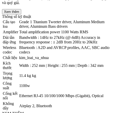
và quý giá.
Xem thêm
Thông số kỹ thuật
Cấu tạo
Grade 1 Titanium Tweeter driver, Aluminum Medium
loa
driver, Aluminum Bass drivers
Amplifier
Total amplification power 1100 Watts RMS
Dải tần
Bandwidth : 14Hz to 27kHz (@-6dB) Accuracy in
đáp ứng
frequency response : ± 2dB from 20Hz to 20kHz
Wireless
Bluetooth : A2D and AVRCP profiles, AAC, SBC audio
codec
codecs
Chất liệu
kim_loai_va_nhua
Kích
Width : 252 mm | Height : 255 mm | Depth : 342 mm
thước
Trọng
11.4 kg kg
lượng
Công
1100w
suất
Cổng kết
Ethernet RJ-45 10/100/1000 Mbps (Gigabit), Optical
nối
Không
Airplay 2, Bluetooth
dây