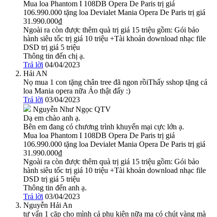
Mua loa Phantom I 108DB Opera De Paris trị giá
106.990.000 tặng loa Devialet Mania Opera De Paris trị giá
31.990.000₫
Ngoài ra còn được thêm quà trị giá 15 triệu gồm: Gói bảo
hành siêu tốc trị giá 10 triệu +Tài khoản download nhạc file
DSD trị giá 5 triệu
Thông tin đến chị ạ.
Trả lời
04/04/2023
Hải AN
Nọ mua 1 con tặng chân tree đã ngon rồiThấy sshop tặng cả
loa Mania opera nữa Ảo thật đấy :)
Trả lời
03/04/2023
Nguyễn Như Ngọc
QTV
Dạ em chào anh ạ.
Bên em đang có chương trình khuyến mại cực lớn ạ.
Mua loa Phantom I 108DB Opera De Paris trị giá
106.990.000 tặng loa Devialet Mania Opera De Paris trị giá
31.990.000₫
Ngoài ra còn được thêm quà trị giá 15 triệu gồm: Gói bảo
hành siêu tốc trị giá 10 triệu +Tài khoản download nhạc file
DSD trị giá 5 triệu
Thông tin đến anh ạ.
Trả lời
03/04/2023
Nguyễn Hải An
tư vấn 1 cặp cho mình cả phụ kiện nữa mạ có chút vàng mà