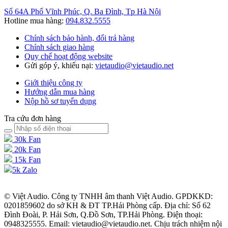
Số 64A Phố Vĩnh Phúc, Q. Ba Đình, Tp Hà Nội
Hotline mua hàng:
094.832.5555
Chính sách bảo hành, đổi trả hàng
Chính sách giao hàng
Quy chế hoạt động website
Gửi góp ý, khiếu nại:
vietaudio@vietaudio.net
Giới thiệu công ty
Hướng dẫn mua hàng
Nộp hồ sơ tuyển dụng
Tra cứu đơn hàng
30k Fan
20k Fan
15k Fan
5k Zalo
© Việt Audio. Công ty TNHH âm thanh Việt Audio. GPDKKD:
0201859602 do sở KH & ĐT TP.Hải Phòng cấp. Địa chỉ: Số 62
Đình Đoài, P. Hải Sơn, Q.Đồ Sơn, TP.Hải Phòng. Điện thoại:
0948325555. Email: vietaudio@vietaudio.net. Chịu trách nhiệm nội