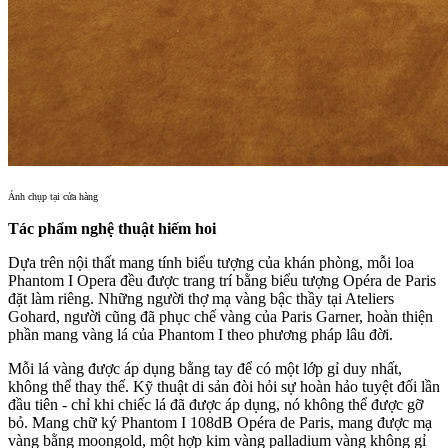
Ảnh chụp tại cửa hàng
Tác phẩm nghệ thuật hiếm hoi
Dựa trên nội thất mang tính biểu tượng của khán phòng, mỗi loa
Phantom I Opera đều được trang trí bằng biểu tượng Opéra de Paris
đặt làm riêng. Những người thợ mạ vàng bậc thầy tại Ateliers
Gohard, người cũng đã phục chế vàng của Paris Garner, hoàn thiện
phần mang vàng lá của Phantom I theo phương pháp lâu đời.
Mỗi lá vàng được áp dụng bằng tay để có một lớp gỉ duy nhất,
không thể thay thế. Kỹ thuật di sản đòi hỏi sự hoàn hảo tuyệt đối lần
đầu tiên - chỉ khi chiếc lá đã được áp dụng, nó không thể được gỡ
bỏ. Mang chữ ký Phantom I 108dB Opéra de Paris, mang được mạ
vàng bằng moongold, một hợp kim vàng palladium vàng không gỉ