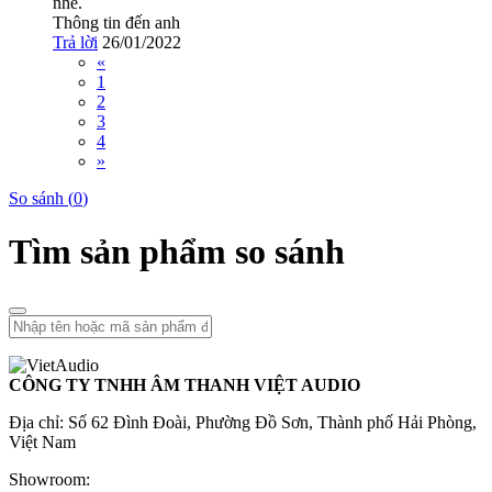
nhé.
Thông tin đến anh
Trả lời
26/01/2022
«
1
2
3
4
»
So sánh (
0
)
Tìm sản phẩm so sánh
CÔNG TY TNHH ÂM THANH VIỆT AUDIO
Địa chỉ: Số 62 Đình Đoài, Phường Đồ Sơn, Thành phố Hải Phòng,
Việt Nam
Showroom: