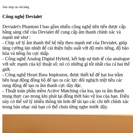
Ảnh chụp tại cửa hàng
Công nghệ Devialet
Devialet's Phantom I bao gồm nhiều công nghệ tiên tiến được cấp
bằng sáng chế của Devialet để cung cấp âm thanh chính xác và
mạnh mẽ như :
- Chip xử lý âm thanh thế hệ tiếp theo mạnh mẽ của Devialet, giúp
tăng cường tản nhiệt để cải thiện hiệu suất với độ méo tiếng, độ bão
hòa và tiếng ồn cực thấp.
- Công nghệ Analog Digital Hybrid, kết hợp sự tinh tế của analogue
với sức mạnh của kỹ thuật số; nó có những gì tốt nhất của cả hai thế
giới.
- Công nghệ Heart Bass Implosion, được thiết kế để hai loa trầm
bên hoạt động đồng bộ để tạo ra các lực đối nghịch triệt tiêu các
rung động để tạo ra âm thanh cực dày đặc.
- Thuật toán phần mềm Active Matching của loa, tạo ra âm thanh
trung thực cao trong khi phát lại đồng thời bảo vệ loa của bạn. Điều
này có thể xử lý nhiều thông tin hơn để tái tạo các chi tiết chính xác
trong bản nhạc mà bạn có thể chưa từng nghe trước đây.