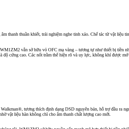
nh thuần khiết, trải nghiệm nghe tinh xảo. Chế tác từ vật liệu tinh xảo
, WM1ZM2 vẫn sở hữu vỏ OFC mạ vàng – tương tự như thiết bị tiền nh
và độ cứng cao. Các nốt trầm thể hiện rõ và uy lực, không khí được mở
Walkman®, tương thích định dạng DSD nguyên bản, hỗ trợ đầu ra ngu
hờ vật liệu hàn không chì cho âm thanh chất lượng cao mới.