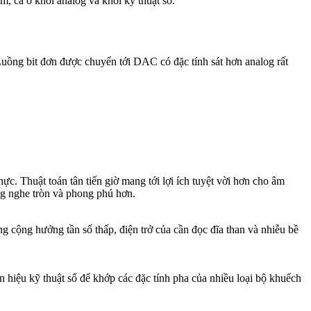
 cả ở khối analog và khối kỹ thuật số.
uồng bit đơn được chuyển tới DAC có đặc tính sát hơn analog rất
c. Thuật toán tân tiến giờ mang tới lợi ích tuyệt vời hơn cho âm
ắng nghe tròn và phong phú hơn.
g cộng hưởng tần số thấp, điện trở của cần đọc đĩa than và nhiễu bề
 hiệu kỹ thuật số để khớp các đặc tính pha của nhiều loại bộ khuếch