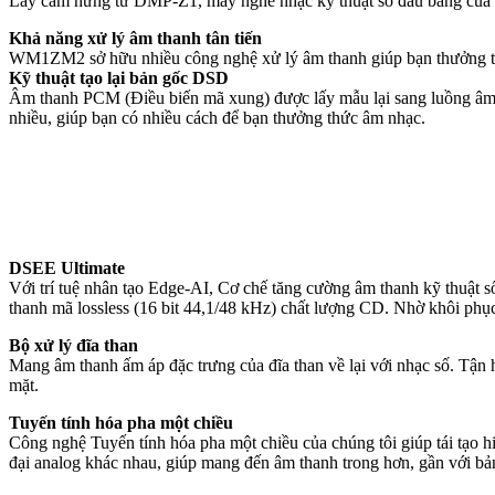
Lấy cảm hứng từ DMP-Z1, máy nghe nhạc kỹ thuật số đầu bảng của c
Khả năng xử lý âm thanh tân tiến
WM1ZM2 sở hữu nhiều công nghệ xử lý âm thanh giúp bạn thưởng thứ
Kỹ thuật tạo lại bản gốc DSD
Âm thanh PCM (Điều biến mã xung) được lấy mẫu lại sang luồng âm th
nhiều, giúp bạn có nhiều cách để bạn thưởng thức âm nhạc.
DSEE Ultimate
Với trí tuệ nhân tạo Edge-AI, Cơ chế tăng cường âm thanh kỹ thuật số
thanh mã lossless (16 bit 44,1/48 kHz) chất lượng CD. Nhờ khôi phục
Bộ xử lý đĩa than
Mang âm thanh ấm áp đặc trưng của đĩa than về lại với nhạc số. Tận h
mặt.
Tuyến tính hóa pha một chiều
Công nghệ Tuyến tính hóa pha một chiều của chúng tôi giúp tái tạo h
đại analog khác nhau, giúp mang đến âm thanh trong hơn, gần với bản