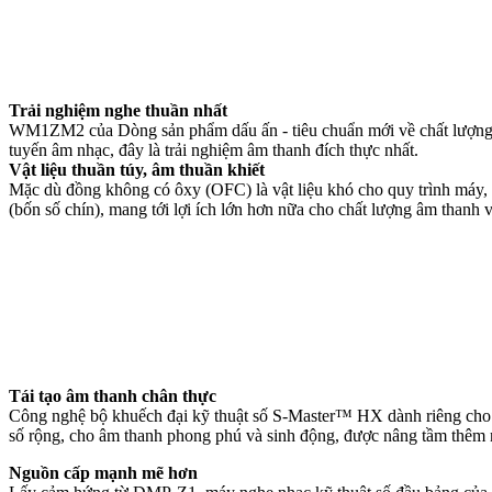
Trải nghiệm nghe thuần nhất
WM1ZM2 của Dòng sản phẩm dấu ấn - tiêu chuẩn mới về chất lượng âm tha
tuyến âm nhạc, đây là trải nghiệm âm thanh đích thực nhất.
Vật liệu thuần túy, âm thuần khiết
Mặc dù đồng không có ôxy (OFC) là vật liệu khó cho quy trình máy
(bốn số chín), mang tới lợi ích lớn hơn nữa cho chất lượng âm thanh 
Tái tạo âm thanh chân thực
Công nghệ bộ khuếch đại kỹ thuật số S-Master™ HX dành riêng cho 
số rộng, cho âm thanh phong phú và sinh động, được nâng tầm thêm n
Nguồn cấp mạnh mẽ hơn