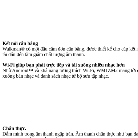
Kết nối cân bằng
Walkman® có một đầu cắm đơn cân bằng, được thiết kế cho cáp kết nối 
tải dẫn đến làm giảm chất lượng âm thanh.
Wi-Fi giúp bạn phát trực tiếp và tải xuống nhiều nhạc hơn
Nhờ Android™ và khả năng tương thích Wi-Fi, WM1ZM2 mang tới cho 
xuống bản nhạc và danh sách nhạc từ bộ sưu tập nhạc.
Chân thực.
Đắm mình trong âm thanh ngập tràn. Âm thanh chân thực như bạn đang 