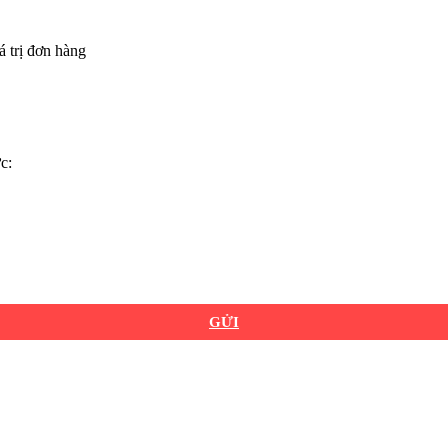
á trị đơn hàng
c:
GỬI