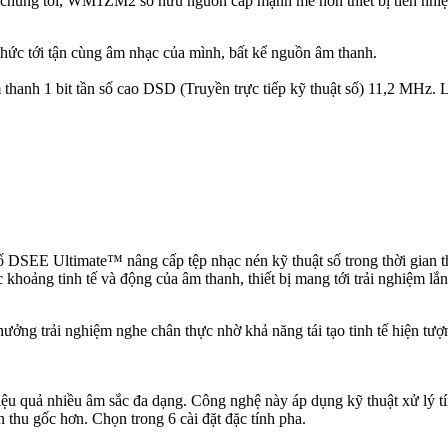
húng tôi, WM1ZM2 sở hữu nguồn cấp mạnh mẽ hơn thiết bị tiền nhiệm,
c tới tận cùng âm nhạc của mình, bất kể nguồn âm thanh.
anh 1 bit tần số cao DSD (Truyền trực tiếp kỹ thuật số) 11,2 MHz. L
 DSEE Ultimate™ nâng cấp tệp nhạc nén kỹ thuật số trong thời gian thự
 khoảng tinh tế và động của âm thanh, thiết bị mang tới trải nghiệm l
ưởng trải nghiệm nghe chân thực nhờ khả năng tái tạo tinh tế hiện tượn
iệu quả nhiều âm sắc đa dạng. Công nghệ này áp dụng kỹ thuật xử lý tín
 thu gốc hơn. Chọn trong 6 cài đặt đặc tính pha.