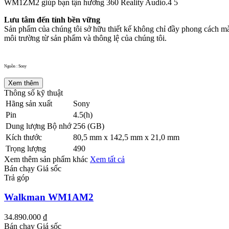
WM1ZM2 giúp bạn tận hưởng 360 Reality Audio.4 5
Lưu tâm đến tính bền vững
Sản phẩm của chúng tôi sở hữu thiết kế không chỉ đầy phong cách m
môi trường từ sản phẩm và thông lệ của chúng tôi.
Nguồn : Sony
Xem thêm
Thông số kỹ thuật
Hãng sản xuất
Sony
Pin
4.5(h)
Dung lượng Bộ nhớ
256 (GB)
Kích thước
80,5 mm x 142,5 mm x 21,0 mm
Trọng lượng
490
Xem thêm sản phẩm khác
Xem tất cả
Bán chạy
Giá sốc
Trả góp
Walkman WM1AM2
34.890.000 ₫
Bán chạy
Giá sốc