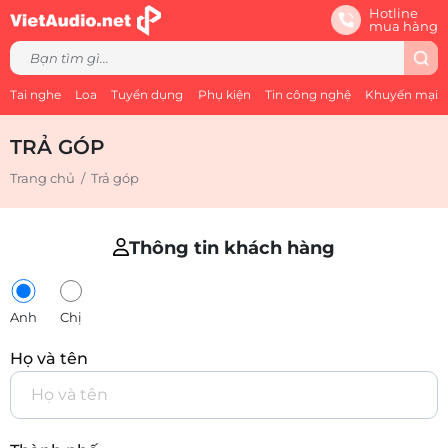
Hotline
mua hàng
Tai nghe
Loa
Tuyển dụng
Phụ kiện
Tin công nghệ
Khuyến mại
TRẢ GÓP
Trang chủ
/
Trả góp
Thông tin khách hàng
Anh
Chị
Họ và tên