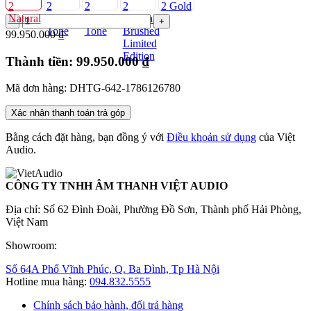
99.950.000 ₫
Thành tiền:
99.950.000 ₫
Mã đơn hàng: DHTG-642-1786126780
Xác nhận thanh toán trả góp
Bằng cách đặt hàng, bạn đồng ý với
Điều khoản sử dụng
của Việt
Audio.
CÔNG TY TNHH ÂM THANH VIỆT AUDIO
Địa chỉ: Số 62 Đình Đoài, Phường Đồ Sơn, Thành phố Hải Phòng,
Việt Nam
Showroom:
Số 64A Phố Vĩnh Phúc, Q. Ba Đình, Tp Hà Nội
Hotline mua hàng:
094.832.5555
Chính sách bảo hành, đổi trả hàng