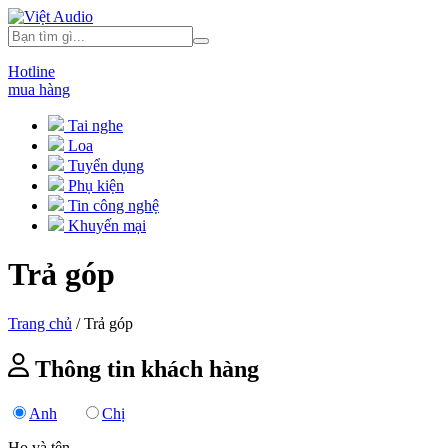
Hotline
mua hàng
Tai nghe
Loa
Tuyển dụng
Phụ kiện
Tin công nghệ
Khuyến mại
Trả góp
Trang chủ
/
Trả góp
Thông tin khách hàng
Anh
Chị
Họ và tên