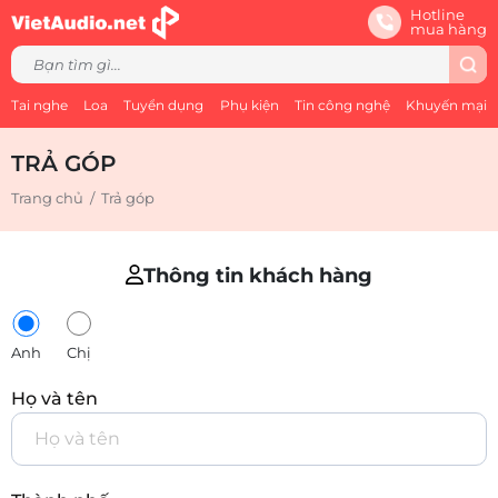
Hotline
mua hàng
Tai nghe
Loa
Tuyển dụng
Phụ kiện
Tin công nghệ
Khuyến mại
TRẢ GÓP
Trang chủ
/
Trả góp
Thông tin khách hàng
Anh
Chị
Họ và tên