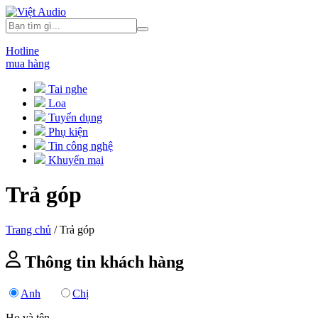
Hotline
mua hàng
Tai nghe
Loa
Tuyển dụng
Phụ kiện
Tin công nghệ
Khuyến mại
Trả góp
Trang chủ
/
Trả góp
Thông tin khách hàng
Anh
Chị
Họ và tên