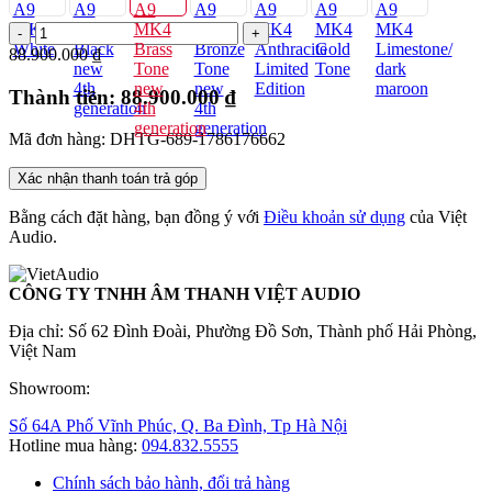
88.900.000 ₫
Thành tiền:
88.900.000 ₫
Mã đơn hàng: DHTG-689-1786176662
Xác nhận thanh toán trả góp
Bằng cách đặt hàng, bạn đồng ý với
Điều khoản sử dụng
của Việt
Audio.
CÔNG TY TNHH ÂM THANH VIỆT AUDIO
Địa chỉ: Số 62 Đình Đoài, Phường Đồ Sơn, Thành phố Hải Phòng,
Việt Nam
Showroom:
Số 64A Phố Vĩnh Phúc, Q. Ba Đình, Tp Hà Nội
Hotline mua hàng:
094.832.5555
Chính sách bảo hành, đổi trả hàng