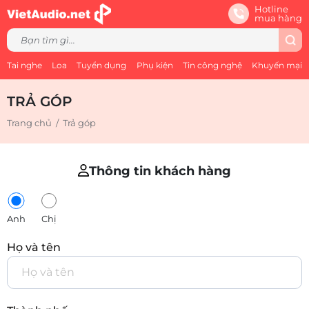
Hotline
mua hàng
Tai nghe
Loa
Tuyển dụng
Phụ kiện
Tin công nghệ
Khuyến mại
TRẢ GÓP
Trang chủ
/
Trả góp
Thông tin khách hàng
Anh
Chị
Họ và tên