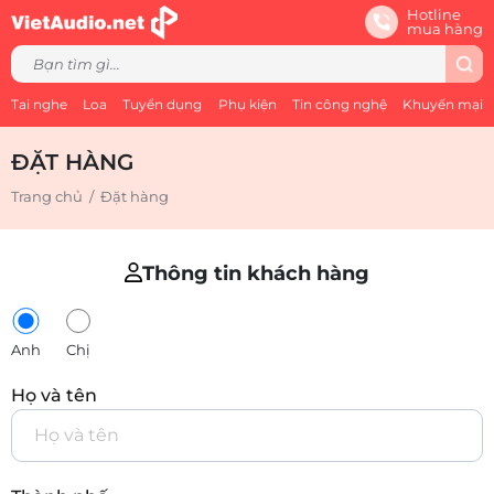
Hotline
mua hàng
Tai nghe
Loa
Tuyển dụng
Phụ kiện
Tin công nghệ
Khuyến mại
ĐẶT HÀNG
Trang chủ
/
Đặt hàng
Thông tin khách hàng
Anh
Chị
Họ và tên