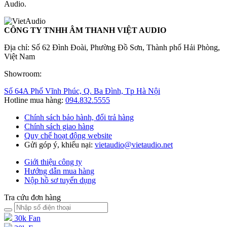
Audio.
CÔNG TY TNHH ÂM THANH VIỆT AUDIO
Địa chỉ: Số 62 Đình Đoài, Phường Đồ Sơn, Thành phố Hải Phòng,
Việt Nam
Showroom:
Số 64A Phố Vĩnh Phúc, Q. Ba Đình, Tp Hà Nội
Hotline mua hàng:
094.832.5555
Chính sách bảo hành, đổi trả hàng
Chính sách giao hàng
Quy chế hoạt động website
Gửi góp ý, khiếu nại:
vietaudio@vietaudio.net
Giới thiệu công ty
Hướng dẫn mua hàng
Nộp hồ sơ tuyển dụng
Tra cứu đơn hàng
30k Fan