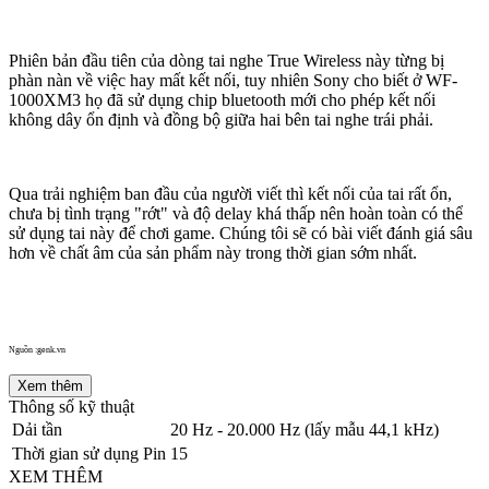
Phiên bản đầu tiên của dòng tai nghe True Wireless này từng bị
phàn nàn về việc hay mất kết nối, tuy nhiên Sony cho biết ở WF-
1000XM3 họ đã sử dụng chip bluetooth mới cho phép kết nối
không dây ổn định và đồng bộ giữa hai bên tai nghe trái phải.
Qua trải nghiệm ban đầu của người viết thì kết nối của tai rất ổn,
chưa bị tình trạng "rớt" và độ delay khá thấp nên hoàn toàn có thể
sử dụng tai này để chơi game. Chúng tôi sẽ có bài viết đánh giá sâu
hơn về chất âm của sản phẩm này trong thời gian sớm nhất.
Nguồn :genk.vn
Xem thêm
Thông số kỹ thuật
Dải tần
20 Hz - 20.000 Hz (lấy mẫu 44,1 kHz)
Thời gian sử dụng Pin
15
XEM THÊM