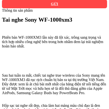
GỬI
Thông tin sản phẩm
Tai nghe Sony WF-1000xm3
Phiên bản WF-1000XM3 lần này đã lột xác, trông sang trọng và
tích hợp nhiều công nghệ bên trong hơn nhằm đem lại trải nghiệm
hoàn hảo nhất.
Sau hai tuần ra mắt, chiếc tai nghe true wireless của Sony mang tên
WF-1000XM3 đã rục rịch chuẩn bị bán ra tại thị trường Việt Nam.
Đây được xem là át chủ bài mới nhất của hãng điện tử nổi tiếng đến
từ xứ Mặt Trời mọc và hứa hẹn sẽ là đối thủ đáng gờm của Apple
AirPods, Samsung Galaxy Buds hay PowerBeats Pro.
Hộp sạc tai nghe rất đẹp, chia làm hai mảng màu chủ đạo là đen