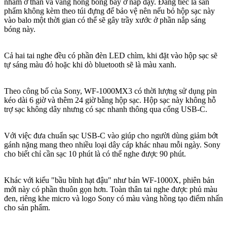
nhám ở thân và vàng hồng bóng bẩy ở nắp đậy. Đáng tiếc là sản
phẩm không kèm theo túi đựng để bảo vệ nên nếu bỏ hộp sạc này
vào balo một thời gian có thể sẽ gây trầy xước ở phần nắp sáng
bóng này.
Cả hai tai nghe đều có phần đèn LED chìm, khi đặt vào hộp sạc sẽ
tự sáng màu đỏ hoặc khi dò bluetooth sẽ là màu xanh.
Theo công bố của Sony, WF-1000MX3 có thời lượng sử dụng pin
kéo dài 6 giờ và thêm 24 giờ bằng hộp sạc. Hộp sạc này không hỗ
trợ sạc không dây nhưng có sạc nhanh thông qua cổng USB-C.
Với việc đưa chuẩn sạc USB-C vào giúp cho người dùng giảm bớt
gánh nặng mang theo nhiều loại dây cáp khác nhau mỗi ngày. Sony
cho biết chỉ cần sạc 10 phút là có thể nghe được 90 phút.
Khác với kiểu "bầu bĩnh hạt đậu" như bản WF-1000X, phiên bản
mới này có phần thuôn gọn hơn. Toàn thân tai nghe được phủ màu
đen, riêng khe micro và logo Sony có màu vàng hồng tạo điểm nhấn
cho sản phẩm.