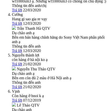
wf1000xm3 ạ. Nhưng wf1000xm3 có chống ồn chủ động :)
Thông tin đến anh/chị
Trả lời
22/03/2020
Cường
Hang gi sao gia re vạy
Trả lời
12/03/2020
Trần Thanh Hà
QTV
Dạ chào anh ạ
Bên em bán hàng chính hãng do Sony Việt Nam phân phối
anh ạ
Thông tin đến anh
Trả lời
12/03/2020
Nguyễn thành lợi
còn hàng ở hà nội ko ạ
Trả lời
21/02/2020
Nguyễn Thu Thảo
QTV
Dạ chào anh ạ
Bên em còn đủ 2 màu ở Hà Nội anh ạ
Thông tin đến anh
Trả lời
21/02/2020
Vịnh
Còn hàng ở hnoi k ạ
Trả lời
07/12/2019
Lê Thảo
QTV
Dạ chào anh