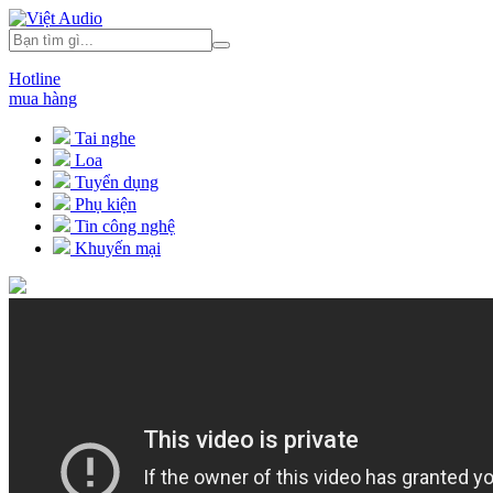
Hotline
mua hàng
Tai nghe
Loa
Tuyển dụng
Phụ kiện
Tin công nghệ
Khuyến mại