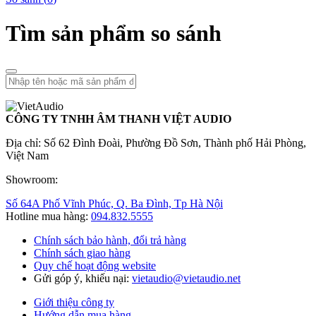
Tìm sản phẩm so sánh
CÔNG TY TNHH ÂM THANH VIỆT AUDIO
Địa chỉ: Số 62 Đình Đoài, Phường Đồ Sơn, Thành phố Hải Phòng,
Việt Nam
Showroom:
Số 64A Phố Vĩnh Phúc, Q. Ba Đình, Tp Hà Nội
Hotline mua hàng:
094.832.5555
Chính sách bảo hành, đổi trả hàng
Chính sách giao hàng
Quy chế hoạt động website
Gửi góp ý, khiếu nại:
vietaudio@vietaudio.net
Giới thiệu công ty
Hướng dẫn mua hàng