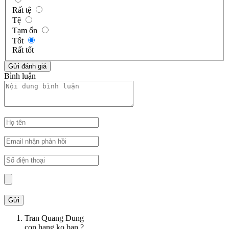
Rất tệ
Tệ
Tạm ổn
Tốt
Rất tốt
Bình luận
Tran Quang Dung
con hang ko ban ?