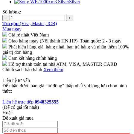
Silver
Số lượng:
Trả góp
(Visa, Master, JCB)
Mua ngay
Giá rẻ nhất Việt Nam
Giao hàng ngay (Nội thành HN,HP). Toàn quốc: 2 - 3 ngày
Phát hiện hàng giả, hàng nhái, bạn trả hàng và nhận thêm 100%
giá trị đơn hàng
Cam kết hàng chính hãng
Hỗ trợ thanh toán tại nhà ATM, VISA, MASTER CARD
Chính sách bảo hành
Xem thêm
Liên hệ tư vấn
Để nhận được báo giá "tự động" thấp nhất vui lòng lựa chọn hình
thức:
Liên hệ trực tiếp
0948325555
(Để có giá tốt nhất)
Hoặc
Đề xuất giá mua