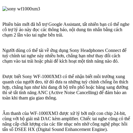
Phiên bản mới đã hỗ trợ Google Assistant, tất nhiên bạn có thể nghe
cô trợ lý ảo này đọc các thông báo, nội dung tin nhắn bằng cách
chạm 2 lần vào tai nghe bên trái.
Người dùng có thể tải về ứng dụng Sony Headphones Connect để
tuỳ chỉnh tai nghe này nhiều hơn, chẳng hạn như thay đổi cách
chạm vào tai trái hoặc phải để kích hoạt một tính năng nào đó.
Được biết Sony WF-1000XM3 có thể nhận biết môi trường xung
quanh của người đeo, từ đó đưa ra những tuỳ chỉnh chống ồn thích
hợp, chẳng hạn như khi đang đi bộ trên phố hoặc băng sang đường
thì sẽ tắt tính năng ANC (Active Noise Cancelling) để đảm bảo an
toàn khi tham gia giao thông.
Âm thanh của WF-1000XM3 được xử lý bởi một con chip 24-bit,
cùng với bộ giải mã DAC kèm amplifier. Chiếc tai nghe cũng có thể
nâng cấp chất lượng của các file nhạc nén nhờ công nghệ phục hồi
tấn số DSEE HX (Digital Sound Enhancement Engine).