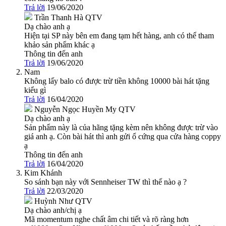
Trả lời
19/06/2020
Trần Thanh Hà
QTV
Dạ chào anh ạ
Hiện tại SP này bên em đang tạm hết hàng, anh có thể tham
khảo sản phẩm khác ạ
Thông tin đến anh
Trả lời
19/06/2020
Nam
Không lấy balo có được trừ tiền không 10000 bài hát tặng
kiểu gì
Trả lời
16/04/2020
Nguyễn Ngọc Huyền My
QTV
Dạ chào anh ạ
Sản phẩm này là của hãng tặng kèm nên không được trừ vào
giá anh ạ. Còn bài hát thì anh gửi ổ cứng qua cửa hàng coppy
ạ
Thông tin đến anh
Trả lời
16/04/2020
Kim Khánh
So sánh bạn này với Sennheiser TW thì thế nào ạ ?
Trả lời
22/03/2020
Huỳnh Như
QTV
Dạ chào anh/chị ạ
Mã momentum nghe chất âm chi tiết và rõ ràng hơn