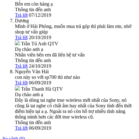
Bên em còn hàng ạ
Thông tin đến anh
Trả lời
07/12/2019
Dương
Mình ở Hải Phòng, muốn mua trả góp thì phải làm ntn, nhờ
shop tư vấn giúp
Trả lời
20/10/2019
Trần Tú Anh
QTV
Dạ chào anh ạ
Nhân viên bên em đã liên hệ tư vấn
Thông tin đến anh
Trả lời
24/10/2019
Nguyễn Văn Hải
con này so với sp700 thì như nào
Trả lời
06/09/2019
Trần Thanh Hà
QTV
Dạ chào anh ạ
Đây là dòng tai nghe true wireless mới nhất của Sony, nó
cũng là tai nghe có chất âm hay nhất của Sony tính đến thời
điểm hiện tại a ạ. Ngoài ra nó còn hỗ trợ nhiều tính năng
thông minh hơn các đời true wireless cũ.
Thông tin đến anh
Trả lời
06/09/2019
So sánh (
0
)