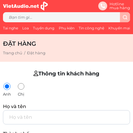
Hotline
mua hàng
Tai nghe
Loa
Tuyển dụng
Phụ kiện
Tin công nghệ
Khuyến mại
ĐẶT HÀNG
Trang chủ
/
Đặt hàng
Thông tin khách hàng
Anh
Chị
Họ và tên