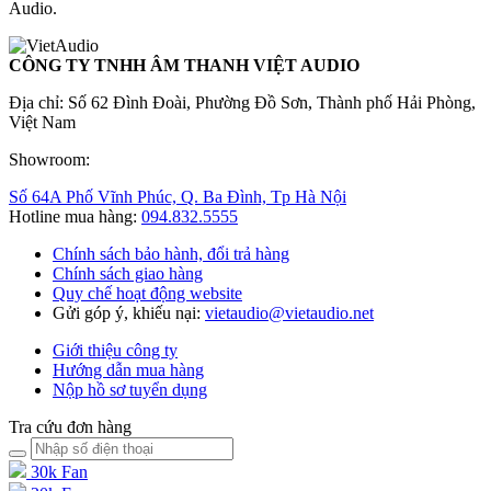
Audio.
CÔNG TY TNHH ÂM THANH VIỆT AUDIO
Địa chỉ: Số 62 Đình Đoài, Phường Đồ Sơn, Thành phố Hải Phòng,
Việt Nam
Showroom:
Số 64A Phố Vĩnh Phúc, Q. Ba Đình, Tp Hà Nội
Hotline mua hàng:
094.832.5555
Chính sách bảo hành, đổi trả hàng
Chính sách giao hàng
Quy chế hoạt động website
Gửi góp ý, khiếu nại:
vietaudio@vietaudio.net
Giới thiệu công ty
Hướng dẫn mua hàng
Nộp hồ sơ tuyển dụng
Tra cứu đơn hàng
30k Fan