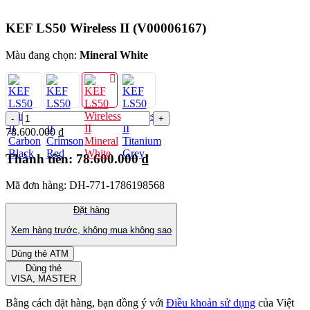
KEF LS50 Wireless II
(V00006167)
Màu đang chọn:
Mineral White
78.600.000 ₫
Thành tiền:
78.600.000 ₫
Mã đơn hàng: DH-771-1786198568
Đặt hàng
Xem hàng trước, không mua không sao
Dùng thẻ ATM
Dùng thẻ
VISA, MASTER
Bằng cách đặt hàng, bạn đồng ý với
Điều khoản sử dụng
của Việt