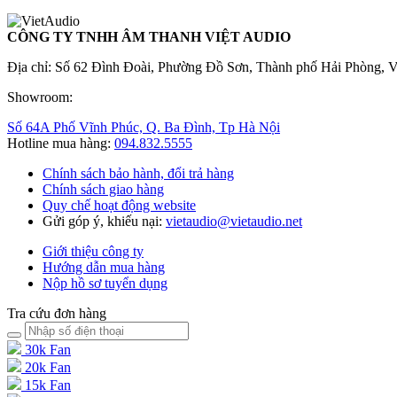
CÔNG TY TNHH ÂM THANH VIỆT AUDIO
Địa chỉ: Số 62 Đình Đoài, Phường Đồ Sơn, Thành phố Hải Phòng, 
Showroom:
Số 64A Phố Vĩnh Phúc, Q. Ba Đình, Tp Hà Nội
Hotline mua hàng:
094.832.5555
Chính sách bảo hành, đổi trả hàng
Chính sách giao hàng
Quy chế hoạt động website
Gửi góp ý, khiếu nại:
vietaudio@vietaudio.net
Giới thiệu công ty
Hướng dẫn mua hàng
Nộp hồ sơ tuyển dụng
Tra cứu đơn hàng
30k Fan
20k Fan
15k Fan