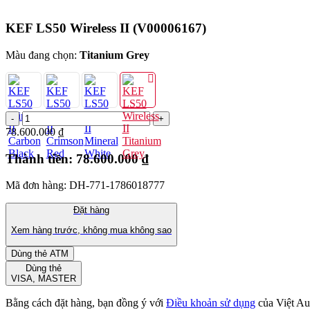
KEF LS50 Wireless II
(V00006167)
Màu đang chọn:
Titanium Grey
78.600.000 ₫
Thành tiền:
78.600.000 ₫
Mã đơn hàng: DH-771-1786018777
Đặt hàng
Xem hàng trước, không mua không sao
Dùng thẻ ATM
Dùng thẻ
VISA, MASTER
Bằng cách đặt hàng, bạn đồng ý với
Điều khoản sử dụng
của Việt Au