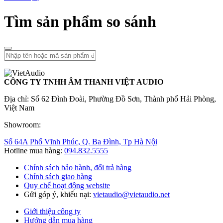
Tìm sản phẩm so sánh
CÔNG TY TNHH ÂM THANH VIỆT AUDIO
Địa chỉ: Số 62 Đình Đoài, Phường Đồ Sơn, Thành phố Hải Phòng,
Việt Nam
Showroom:
Số 64A Phố Vĩnh Phúc, Q. Ba Đình, Tp Hà Nội
Hotline mua hàng:
094.832.5555
Chính sách bảo hành, đổi trả hàng
Chính sách giao hàng
Quy chế hoạt động website
Gửi góp ý, khiếu nại:
vietaudio@vietaudio.net
Giới thiệu công ty
Hướng dẫn mua hàng