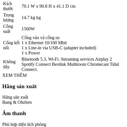
Kích
70.1 W x 90.8 H x 41.1 D cm
thước
Trọng
14.7 kg kg
lượng
Công
1500W
suất
Cổng vào và cổng ra:
Cổng kết
1 x Ethernet 10/100 Mbit
nối
1 x Line-in via USB-C (adapter included)
1 x Power
Bluetooth 5.3, Wi-Fi. Streaming services Airplay 2
Không
Spotify Connect Beolink Multiroom Chromecast Tidal
dây
Connect.
XEM THÊM
Hãng sản xuất
Hãng sản xuất
Bang & Olufsen
Âm thanh
Phù hợp diện tích phòng