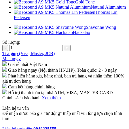
Gold Tone
Natural Aluminium
Thomas Lin
Pedersen
Shavonne Wong
Hackatao
Số lượng:
Trả góp
(Visa, Master, JCB)
Mua ngay
Giá rẻ nhất Việt Nam
Giao hàng ngay (Nội thành HN,HP). Toàn quốc: 2 - 3 ngày
Phát hiện hàng giả, hàng nhái, bạn trả hàng và nhận thêm 100%
giá trị đơn hàng
Cam kết hàng chính hãng
Hỗ trợ thanh toán tại nhà ATM, VISA, MASTER CARD
Chính sách bảo hành
Xem thêm
Liên hệ tư vấn
Để nhận được báo giá "tự động" thấp nhất vui lòng lựa chọn hình
thức:
Liên hệ trực tiếp
0948325555