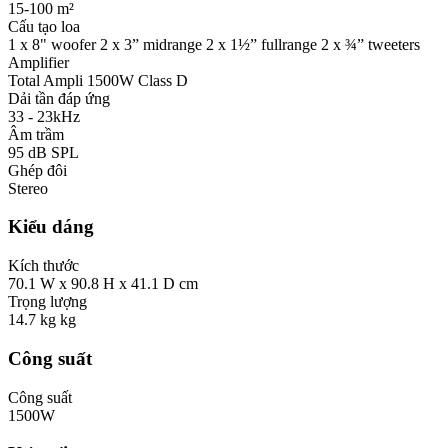
15-100 m²
Cấu tạo loa
1 x 8" woofer 2 x 3” midrange 2 x 1½” fullrange 2 x ¾” tweeters
Amplifier
Total Ampli 1500W Class D
Dải tần đáp ứng
33 - 23kHz
Âm trầm
95 dB SPL
Ghép đôi
Stereo
Kiểu dáng
Kích thước
70.1 W x 90.8 H x 41.1 D cm
Trọng lượng
14.7 kg kg
Công suất
Công suất
1500W