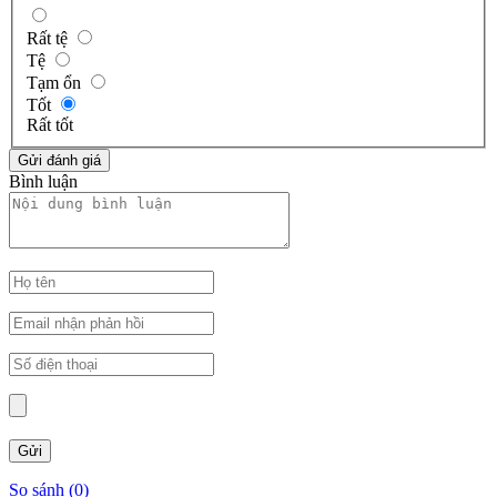
Rất tệ
Tệ
Tạm ổn
Tốt
Rất tốt
Bình luận
So sánh (
0
)