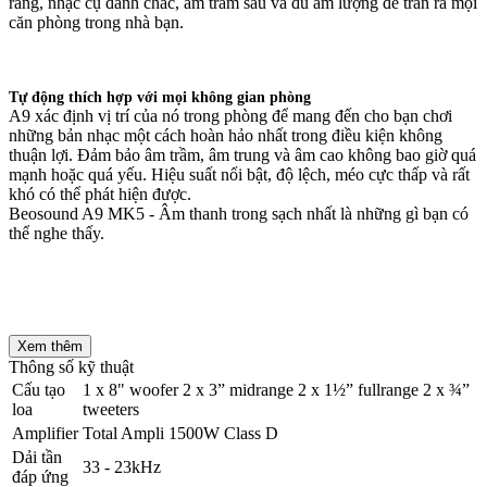
ràng, nhạc cụ đanh chắc, âm trầm sâu và đủ âm lượng để tràn ra mọi
căn phòng trong nhà bạn.
Tự động thích hợp với mọi không gian phòng
A9 xác định vị trí của nó trong phòng để mang đến cho bạn chơi
những bản nhạc một cách hoàn hảo nhất trong điều kiện không
thuận lợi. Đảm bảo âm trầm, âm trung và âm cao không bao giờ quá
mạnh hoặc quá yếu. Hiệu suất nổi bật, độ lệch, méo cực thấp và rất
khó có thể phát hiện được.
Beosound A9 MK5 - Âm thanh trong sạch nhất là những gì bạn có
thể nghe thấy.
Xem thêm
Thông số kỹ thuật
Cấu tạo
1 x 8" woofer 2 x 3” midrange 2 x 1½” fullrange 2 x ¾”
loa
tweeters
Amplifier
Total Ampli 1500W Class D
Dải tần
33 - 23kHz
đáp ứng