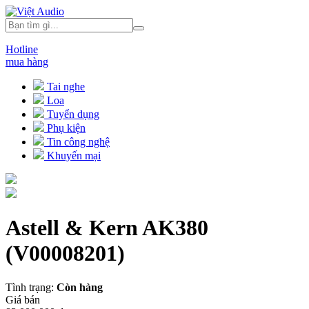
Hotline
mua hàng
Tai nghe
Loa
Tuyển dụng
Phụ kiện
Tin công nghệ
Khuyến mại
Astell & Kern AK380
(V00008201)
Tình trạng:
Còn hàng
Giá bán