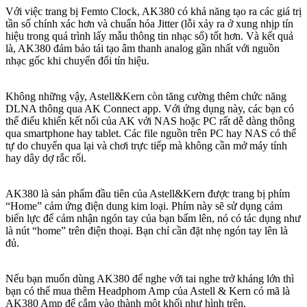
Với việc trang bị Femto Clock, AK380 có khả năng tạo ra các giá trị
tần số chính xác hơn và chuẩn hóa Jitter (lỗi xảy ra ở xung nhịp tín
hiệu trong quá trình lấy mẫu thông tin nhạc số) tốt hơn. Và kết quả
là, AK380 đảm bảo tái tạo âm thanh analog gần nhất với nguồn
nhạc gốc khi chuyển đổi tín hiệu.
Không những vậy, Astell&Kern còn tăng cường thêm chức năng
DLNA thông qua AK Connect app. Với ứng dụng này, các bạn có
thể điểu khiển kết nối của AK với NAS hoặc PC rất dễ dàng thông
qua smartphone hay tablet. Các file nguồn trên PC hay NAS có thể
tự do chuyển qua lại và chơi trực tiếp mà không cần mở máy tính
hay dây dợ rắc rối.
AK380 là sản phẩm đầu tiên của Astell&Kern được trang bị phím
“Home” cảm ứng điện dung kim loại. Phím này sẽ sử dụng cảm
biến lực để cảm nhận ngón tay của bạn bấm lên, nó có tác dụng như
là nút “home” trên điện thoại. Bạn chỉ cần đặt nhẹ ngón tay lên là
đủ.
Nếu bạn muốn dùng AK380 để nghe với tai nghe trở kháng lớn thì
bạn có thể mua thêm Headphom Amp của Astell & Kern có mã là
AK380 Amp để cắm vào thành một khối như hình trên.