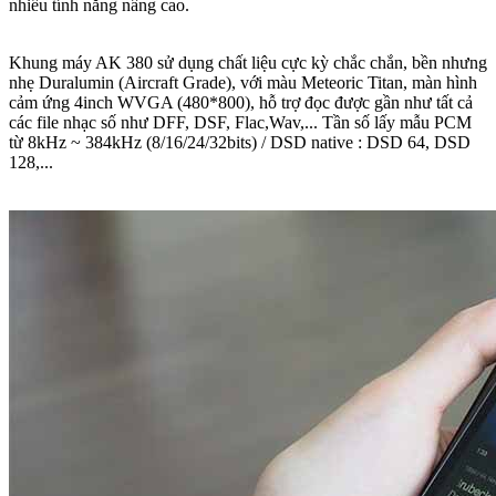
nhiều tính năng nâng cao.
Khung máy AK 380 sử dụng chất liệu cực kỳ chắc chắn, bền nhưng
nhẹ Duralumin (Aircraft Grade), với màu Meteoric Titan, màn hình
cảm ứng 4inch WVGA (480*800), hỗ trợ đọc được gần như tất cả
các file nhạc số như DFF, DSF, Flac,Wav,... Tần số lấy mẫu PCM
từ 8kHz ~ 384kHz (8/16/24/32bits) / DSD native : DSD 64, DSD
128,...