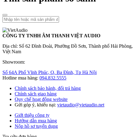
CÔNG TY TNHH ÂM THANH VIỆT AUDIO
Địa chỉ: Số 62 Đình Đoài, Phường Đồ Sơn, Thành phố Hải Phòng,
Việt Nam
Showroom:
Số 64A Phố Vĩnh Phúc, Q. Ba Đình, Tp Hà Nội
Hotline mua hàng:
094.832.5555
Chính sách bảo hành, đổi trả hàng
Chính sách giao hàng
Quy chế hoạt động website
Gửi góp ý, khiếu nại:
vietaudio@vietaudio.net
Giới thiệu công ty
Hướng dẫn mua hàng
Nộp hồ sơ tuyển dụng
Tra cứu đơn hàng