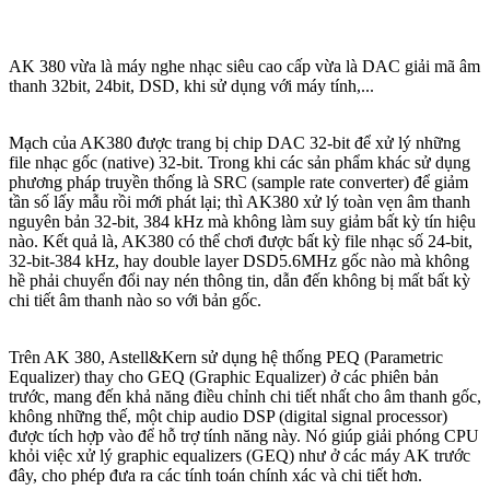
AK 380 vừa là máy nghe nhạc siêu cao cấp vừa là DAC giải mã âm
thanh 32bit, 24bit, DSD, khi sử dụng với máy tính,...
Mạch của AK380 được trang bị chip DAC 32-bit để xử lý những
file nhạc gốc (native) 32-bit. Trong khi các sản phẩm khác sử dụng
phương pháp truyền thống là SRC (sample rate converter) để giảm
tần số lấy mẫu rồi mới phát lại; thì AK380 xử lý toàn vẹn âm thanh
nguyên bản 32-bit, 384 kHz mà không làm suy giảm bất kỳ tín hiệu
nào. Kết quả là, AK380 có thể chơi được bất kỳ file nhạc số 24-bit,
32-bit-384 kHz, hay double layer DSD5.6MHz gốc nào mà không
hề phải chuyển đổi nay nén thông tin, dẫn đến không bị mất bất kỳ
chi tiết âm thanh nào so với bản gốc.
Trên AK 380, Astell&Kern sử dụng hệ thống PEQ (Parametric
Equalizer) thay cho GEQ (Graphic Equalizer) ở các phiên bản
trước, mang đến khả năng điều chỉnh chi tiết nhất cho âm thanh gốc,
không những thế, một chip audio DSP (digital signal processor)
được tích hợp vào để hỗ trợ tính năng này. Nó giúp giải phóng CPU
khỏi việc xử lý graphic equalizers (GEQ) như ở các máy AK trước
đây, cho phép đưa ra các tính toán chính xác và chi tiết hơn.