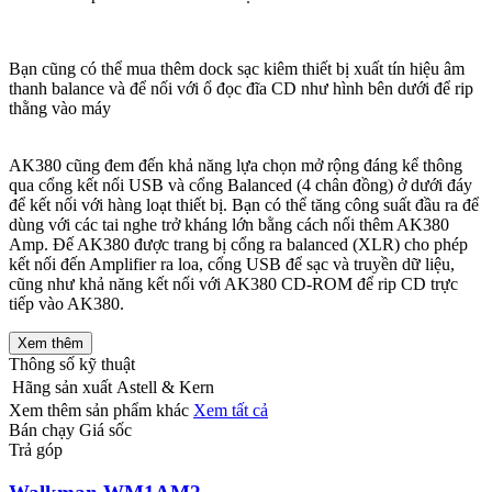
Bạn cũng có thể mua thêm dock sạc kiêm thiết bị xuất tín hiệu âm
thanh balance và để nối với ổ đọc đĩa CD như hình bên dưới để rip
thằng vào máy
AK380 cũng đem đến khả năng lựa chọn mở rộng đáng kể thông
qua cổng kết nối USB và cổng Balanced (4 chân đồng) ở dưới đáy
để kết nối với hàng loạt thiết bị. Bạn có thể tăng công suất đầu ra để
dùng với các tai nghe trở kháng lớn bằng cách nối thêm AK380
Amp. Đế AK380 được trang bị cổng ra balanced (XLR) cho phép
kết nối đến Amplifier ra loa, cổng USB để sạc và truyền dữ liệu,
cũng như khả năng kết nối với AK380 CD-ROM để rip CD trực
tiếp vào AK380.
Xem thêm
Thông số kỹ thuật
Hãng sản xuất
Astell & Kern
Xem thêm sản phẩm khác
Xem tất cả
Bán chạy
Giá sốc
Trả góp