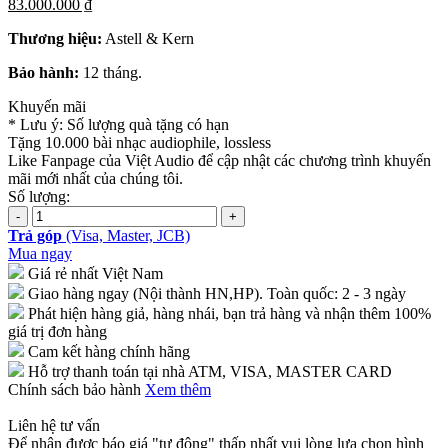
83.000.000 ₫
Thương hiệu:
Astell & Kern
Bảo hành:
12 tháng.
Khuyến mãi
* Lưu ý: Số lượng quà tặng có hạn
Tặng 10.000 bài nhạc audiophile, lossless
Like Fanpage của Việt Audio để cập nhật các chương trình khuyến
mãi mới nhất của chúng tôi.
Số lượng:
Trả góp
(Visa, Master, JCB)
Mua ngay
Giá rẻ nhất Việt Nam
Giao hàng ngay (Nội thành HN,HP). Toàn quốc: 2 - 3 ngày
Phát hiện hàng giả, hàng nhái, bạn trả hàng và nhận thêm 100%
giá trị đơn hàng
Cam kết hàng chính hãng
Hỗ trợ thanh toán tại nhà ATM, VISA, MASTER CARD
Chính sách bảo hành
Xem thêm
Liên hệ tư vấn
Để nhận được báo giá "tự động" thấp nhất vui lòng lựa chọn hình