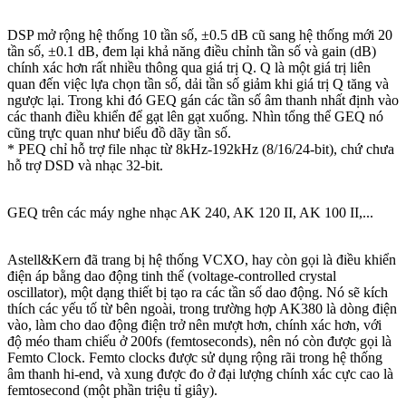
DSP mở rộng hệ thống 10 tần số, ±0.5 dB cũ sang hệ thống mới 20
tần số, ±0.1 dB, đem lại khả năng điều chỉnh tần số và gain (dB)
chính xác hơn rất nhiều thông qua giá trị Q. Q là một giá trị liên
quan đến việc lựa chọn tần số, dải tần số giảm khi giá trị Q tăng và
ngược lại. Trong khi đó GEQ gán các tần số âm thanh nhất định vào
các thanh điều khiển để gạt lên gạt xuống. Nhìn tổng thể GEQ nó
cũng trực quan như biểu đồ dãy tần số.
* PEQ chỉ hỗ trợ file nhạc từ 8kHz-192kHz (8/16/24-bit), chứ chưa
hỗ trợ DSD và nhạc 32-bit.
GEQ trên các máy nghe nhạc AK 240, AK 120 II, AK 100 II,...
Astell&Kern đã trang bị hệ thống VCXO, hay còn gọi là điều khiển
điện áp bằng dao động tinh thể (voltage-controlled crystal
oscillator), một dạng thiết bị tạo ra các tần số dao động. Nó sẽ kích
thích các yếu tố từ bên ngoài, trong trường hợp AK380 là dòng điện
vào, làm cho dao động điện trở nên mượt hơn, chính xác hơn, với
độ méo tham chiếu ở 200fs (femtoseconds), nên nó còn được gọi là
Femto Clock. Femto clocks được sử dụng rộng rãi trong hệ thống
âm thanh hi-end, và xung được đo ở đại lượng chính xác cực cao là
femtosecond (một phần triệu tỉ giây).