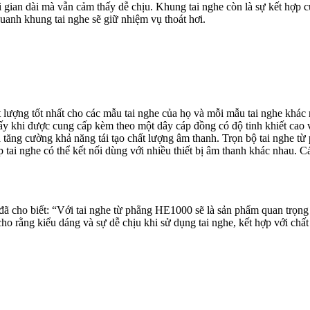
gian dài mà vẫn cảm thấy dễ chịu. Khung tai nghe còn là sự kết hợp của
uanh khung tai nghe sẽ giữ nhiệm vụ thoát hơi.
lượng tốt nhất cho các mẫu tai nghe của họ và mỗi mẫu tai nghe khác 
y khi được cung cấp kèm theo một dây cáp đồng có độ tinh khiết cao
 và tăng cường khả năng tái tạo chất lượng âm thanh. Trọn bộ tai nghe
ai nghe có thể kết nối dùng với nhiều thiết bị âm thanh khác nhau. Cá
ã cho biết: “Với tai nghe từ phẳng HE1000 sẽ là sản phẩm quan trọng đ
cho rằng kiểu dáng và sự dễ chịu khi sử dụng tai nghe, kết hợp với ch