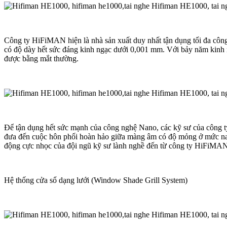
Công ty HiFiMAN hiện là nhà sản xuất duy nhất tận dụng tối đa công
có độ dày hết sức đáng kinh ngạc dưới 0,001 mm. Với bảy năm kinh 
được bằng mắt thường.
Để tận dụng hết sức mạnh của công nghệ Nano, các kỹ sư của công t
đưa đến cuộc hôn phối hoàn hảo giữa màng âm có độ mỏng ở mức na
động cực nhọc của đội ngũ kỹ sư lành nghề đến từ công ty HiFiMAN m
Hệ thống cửa sổ dạng lưới (Window Shade Grill System)