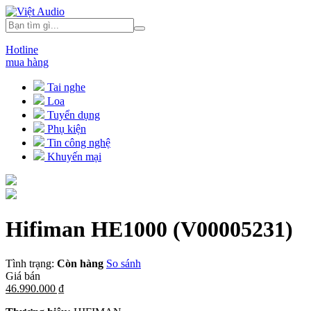
Hotline
mua hàng
Tai nghe
Loa
Tuyển dụng
Phụ kiện
Tin công nghệ
Khuyến mại
Hifiman HE1000
(V00005231)
Tình trạng:
Còn hàng
So sánh
Giá bán
46.990.000 ₫