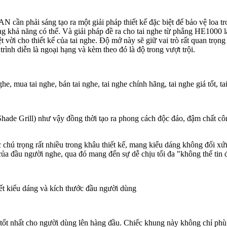
ần phải sáng tạo ra một giải pháp thiết kế đặc biệt để bảo vệ loa tr
ong khả năng có thể. Và giải pháp đề ra cho tai nghe từ phẳng HE1000 
vời cho thiết kế của tai nghe. Độ mở này sẽ giữ vai trò rất quan trọng
rình diễn là ngoại hạng và kèm theo đó là độ trong vượt trội.
Shade Grill) như vậy đồng thời tạo ra phong cách độc đáo, đậm chất c
chú trọng rất nhiều trong khâu thiết kế, mang kiểu dáng không đối x
của đầu người nghe, qua đó mang đến sự dễ chịu tối đa "không thể tin 
hết kiểu dáng và kích thước đầu người dùng
m tốt nhất cho người dùng lên hàng đầu. Chiếc khung này không chỉ ph