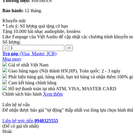
Thương hiệu:
HIFIMAN
Bảo hành:
12 tháng.
Khuyến mãi
* Lưu ý: Số lượng quà tặng có hạn
Tặng 10.000 bài nhạc audiophile, lossless
Like Fanpage của Việt Audio để cập nhật các chương trình khuyến mã
Số lượng:
Trả góp
(Visa, Master, JCB)
Mua ngay
Giá rẻ nhất Việt Nam
Giao hàng ngay (Nội thành HN,HP). Toàn quốc: 2 - 3 ngày
Phát hiện hàng giả, hàng nhái, bạn trả hàng và nhận thêm 100% gi
Cam kết hàng chính hãng
Hỗ trợ thanh toán tại nhà ATM, VISA, MASTER CARD
Chính sách bảo hành
Xem thêm
Liên hệ tư vấn
Để nhận được báo giá "tự động" thấp nhất vui lòng lựa chọn hình thứ
Liên hệ trực tiếp
0948325555
(Để có giá tốt nhất)
Hoặc