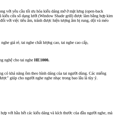
ong với yêu cầu tối ưu hóa kiểu dáng mở ở mặt lưng (open-back
là kiểu cửa sổ dạng lưới (Window Shade grill) được làm bằng hợp kim
 đối với việc tiêu âm, tránh được hiện tượng âm bị rung, dội và méo
ông nghệ cho tai nghe
HE1000.
ứng có khả năng ôm theo hình dáng của tai người dùng. Các miếng
được" giúp cho người nghe nghe nhạc trong bao lâu là tùy ý.
ù hợp với hầu hết các kiểu dáng và kích thước của đầu người nghe, mà