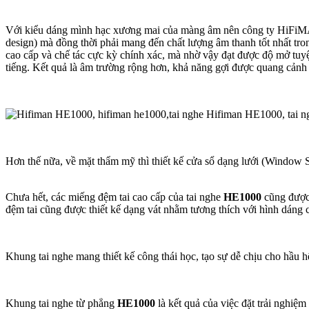
Với kiểu dáng mình hạc xương mai của màng âm nên công ty HiFiMAN c
design) mà đồng thời phải mang đến chất lượng âm thanh tốt nhất tr
cao cấp và chế tác cực kỳ chính xác, mà nhờ vậy đạt được độ mở tuyệt 
tiếng. Kết quả là âm trường rộng hơn, khả năng gợi được quang cảnh t
Hơn thế nữa, về mặt thẩm mỹ thì thiết kế cửa sổ dạng lưới (Window 
Chưa hết, các miếng đệm tai cao cấp của tai nghe
HE1000
cũng được 
đệm tai cũng được thiết kế dạng vát nhằm tương thích với hình dáng 
Khung tai nghe mang thiết kế công thái học, tạo sự dễ chịu cho hầu 
Khung tai nghe từ phẳng
HE1000
là kết quả của việc đặt trải nghiệ