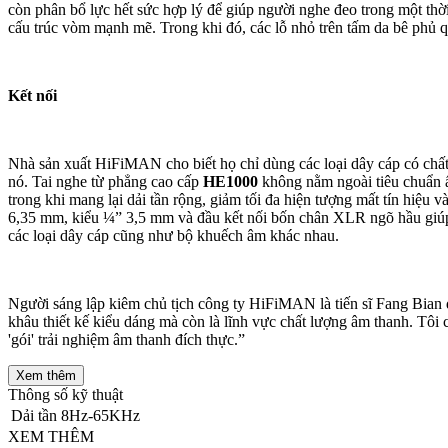
còn phân bổ lực hết sức hợp lý để giúp người nghe đeo trong một thời 
cấu trúc vòm mạnh mẽ. Trong khi đó, các lỗ nhỏ trên tấm da bê phủ q
Kết nối
Nhà sản xuất HiFiMAN cho biết họ chỉ dùng các loại dây cáp có chất 
nó. Tai nghe từ phẳng cao cấp
HE1000
không nằm ngoài tiêu chuẩn ấ
trong khi mang lại dải tần rộng, giảm tối đa hiện tượng mất tín hiệu
6,35 mm, kiểu ¼” 3,5 mm và đầu kết nối bốn chân XLR ngõ hầu giúp t
các loại dây cáp cũng như bộ khuếch âm khác nhau.
Người sáng lập kiêm chủ tịch công ty HiFiMAN là tiến sĩ Fang Bian đ
khâu thiết kế kiểu dáng mà còn là lĩnh vực chất lượng âm thanh. Tôi 
'gói' trải nghiệm âm thanh đích thực.”
Xem thêm
Thông số kỹ thuật
Dải tần
8Hz-65KHz
XEM THÊM