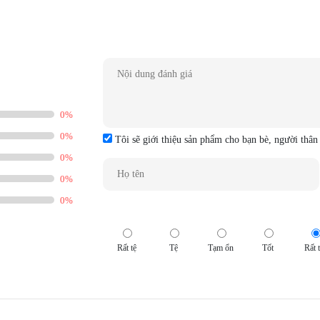
0%
0%
Tôi sẽ giới thiệu sản phẩm cho bạn bè, người thân
0%
0%
0%
Rất tệ
Tệ
Tạm ổn
Tốt
Rất t