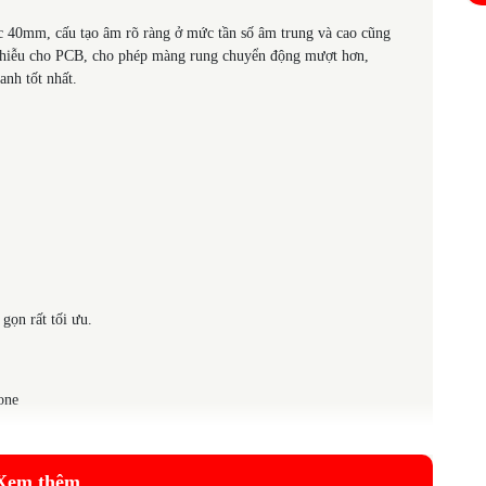
ớc 40mm, cấu tạo âm rõ ràng ở mức tần số âm trung và cao cũng
nhiễu cho PCB, cho phép màng rung chuyển động mượt hơn,
anh tốt nhất.
 gọn rất tối ưu.
one
Xem thêm