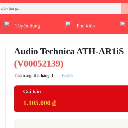
Tuyển dụng
Phụ kiện
Audio Technica ATH-AR1iS
(V00052139)
Tình trạng:
Hết hàng
So sánh
Giá bán
1.105.000 ₫