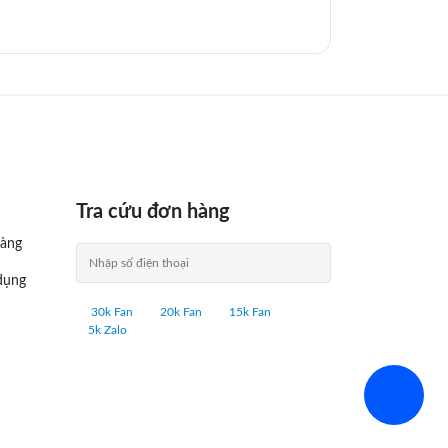
Tra cứu đơn hàng
àng
dụng
30k Fan
20k Fan
15k Fan
5k Zalo