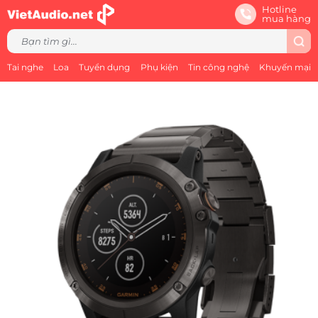
Hotline
mua hàng
Tai nghe
Loa
Tuyển dụng
Phụ kiện
Tin công nghệ
Khuyến mại