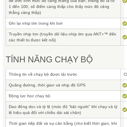
để ước tính mức độ căng thắng của bạn; thang đo là từ
1 đến 100; số điểm càng thấp cho thấy mức độ căng
thẳng càng thấp)
Ghi lại nhịp tim trong khi bơi
Truyền nhịp tim (truyền dữ liệu nhịp tim qua ANT+™ đến
các thiết bị được kết nối)
TÍNH NĂNG CHẠY BỘ
Thông tin về chạy bộ được tải trước
C
Quãng đường, thời gian và nhịp độ GPS
Động lực học chạy bộ
Dao động dọc và tỷ lệ (mức độ “bật người” khi chạy và tỷ
lệ hiệu quả đối với chiều dài sải chân)
Thời gian tiếp đất và sự cân bằng (cho biết thời gian, khi