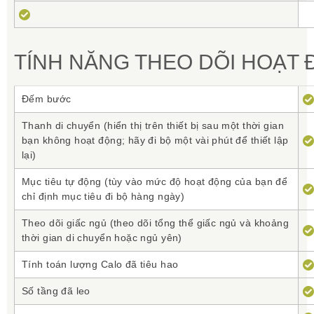
Một ít âm nhạc du lịch
Bây giờ với fēnix 5X Plus, bạn có thể thưởng thức các bài
TÍNH NĂNG THEO DÕI HOẠT 
hát không cần có điện thoại khi di chuyển, với tối đa 500
bài hát được lưu trữ ngay trên đồng hồ của bạn. Thật dễ
dàng để tải nhạc và sắp xếp các mục yêu thích của bạn để
Đếm bước
bạn có thể thưởng thức chúng mọi lúc, mọi nơi thông qua
tai nghe Bluetooth kết nối không dây² (bán riêng). Bạn
Thanh di chuyển (hiển thị trên thiết bị sau một thời gian
thậm chí có thể đồng bộ hóa danh sách phát được tạo thủ
bạn không hoạt động; hãy đi bộ một vài phút để thiết lập
công cẩn thận từ dịch vụ nhạc trực tuyến được lựa chọn5
cho đồng hồ của bạn để nghe không có quảng cáo. Vì vậy,
lại)
hãy để lại điện thoại của bạn khi bạn đi ra ngoài để chạy
hoặc đạp xe, bởi vì âm nhạc duy trì sự di chuyển đúng của
Mục tiêu tự động (tùy vào mức độ hoạt động của bạn để
bạn ở ngay trên cổ tay bạn.
chỉ định mục tiêu đi bộ hàng ngày)
Theo dõi giấc ngủ (theo dõi tổng thể giấc ngủ và khoảng
thời gian di chuyển hoặc ngủ yên)
Tính toán lượng Calo đã tiêu hao
Số tầng đã leo
Giữ Kết Nối Thông Minh