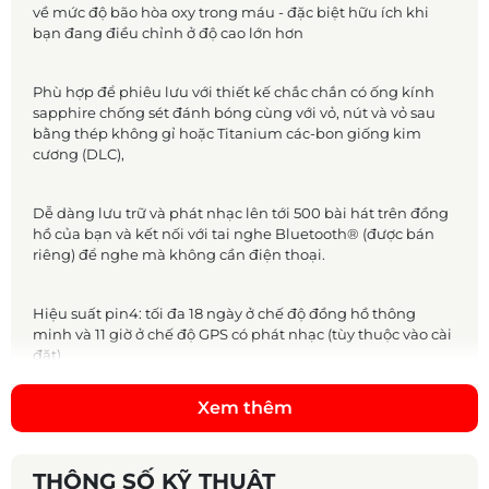
về mức độ bão hòa oxy trong máu - đặc biệt hữu ích khi
bạn đang điều chỉnh ở độ cao lớn hơn
Phù hợp để phiêu lưu với thiết kế chắc chắn có ống kính
sapphire chống sét đánh bóng cùng với vỏ, nút và vỏ sau
bằng thép không gỉ hoặc Titanium các-bon giống kim
cương (DLC),
Dễ dàng lưu trữ và phát nhạc lên tới 500 bài hát trên đồng
hồ của bạn và kết nối với tai nghe Bluetooth® (được bán
riêng) để nghe mà không cần điện thoại.
Hiệu suất pin4: tối đa 18 ngày ở chế độ đồng hồ thông
minh và 11 giờ ở chế độ GPS có phát nhạc (tùy thuộc vào cài
đặt)
Xem thêm
Đối với các vận động viên và những nhà thám hiểm ngoài
trời, những người muốn có được một thiết bị huấn luyện
thủ công đa điểm trên tay, chiếc fēnix 5X Plus đã được tung
ra nhằm mục đích này. Đây là chiếc đồng hồ fēnix Series
THÔNG SỐ KỸ THUẬT