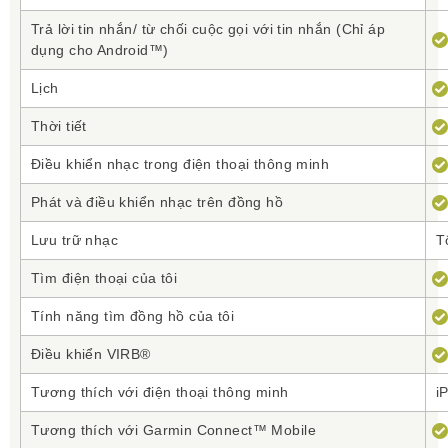
Trả lời tin nhắn/ từ chối cuộc gọi với tin nhắn (Chỉ áp
dụng cho Android™)
Nhịp Tim Đo Trên Cổ Tay
Lịch
Thời tiết
Trên cổ tay của bạn, công nghệ¹ nhịp tim của Elevate™ cho
phép bạn theo dõi nhịp tim mà không phải đeo trên ngực.
Điều khiển nhạc trong điện thoại thông minh
Ngoài việc đếm các bước và theo dõi giấc ngủ, đồng hồ sử
dụng nhịp tim để cung cấp lượng thông tin đốt cháy calo
Phát và điều khiển nhạc trên đồng hồ
và định lượng cường độ hoạt động thể dục của bạn. Nó
cũng đo sự thay đổi nhịp tim của bạn để tính điểm số căng
Lưu trữ nhạc
T
thẳng giúp bạn đánh giá mức độ hoạt động mà cơ thể bạn
đã sẵn sàng.
Tìm điện thoại của tôi
Tính năng tìm đồng hồ của tôi
Điều khiển VIRB®
Tương thích với điện thoại thông minh
i
Tương thích với Garmin Connect™ Mobile