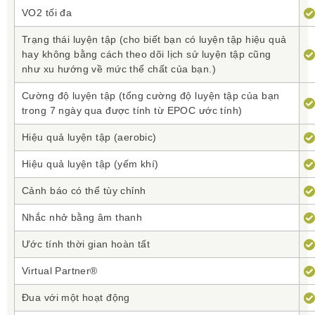
VO2 tối đa
Năng Lượng Chạy
Trạng thái luyện tập (cho biết bạn có luyện tập hiệu quả
hay không bằng cách theo dõi lịch sử luyện tập cũng
Thêm dữ liệu nguồn vào quá trình luyện tập của bạn bằng
như xu hướng về mức thể chất của bạn.)
cách tải ứng dụng Năng Lượng Chạy từ cửa hàng Connect
IQ vào đồng hồ tương thích của bạn. Được phát triển bởi
Cường độ luyện tập (tổng cường độ luyện tập của bạn
Garmin Labs, ứng dụng Năng Lượng Chạy nhấp vào các số
trong 7 ngày qua được tính từ EPOC ước tính)
liệu - chẳng hạn như tốc độ, dao động theo chiều dọc, cấp
độ và thậm chí cả điều kiện gió tại địa phương - để xác
Hiệu quả luyện tập (aerobic)
định lượng năng lượng bạn sử dụng lên mặt đất khi chạy.
Khi bạn biết bạn đang sử dụng bao nhiêu năng lượng từ
Hiệu quả luyện tập (yếm khí)
hàng phút và hàng dặm, bạn có thể tự mình vận động tốt
hơn, điều này có thể giúp bạn tránh quá mệt mỏi. Đây có
Cảnh báo có thể tùy chỉnh
phải là tin tốt nhất không? Nếu bạn đã sở hữu đúng thiết
bị Garmin, bạn được miễn phí bổ sung năng lượng để
Nhắc nhở bằng âm thanh
chạy. Tất cả những gì bạn cần là một chiếc fēnix 5 và 1 trong
3 phụ kiện: HRM-Run ™, HRM-Tri ™ hoặc Running
Ước tính thời gian hoàn tất
Dynamics Pod. Tìm hiểu thêm
Virtual Partner®
Đua với một hoạt động
Nguồn:Garmin.vn