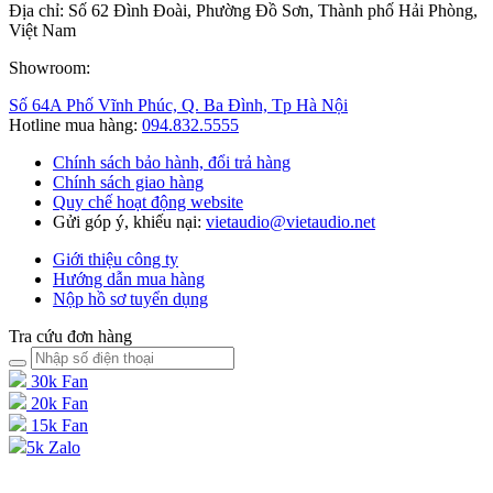
Địa chỉ: Số 62 Đình Đoài, Phường Đồ Sơn, Thành phố Hải Phòng,
Việt Nam
Showroom:
Số 64A Phố Vĩnh Phúc, Q. Ba Đình, Tp Hà Nội
Hotline mua hàng:
094.832.5555
Chính sách bảo hành, đổi trả hàng
Chính sách giao hàng
Quy chế hoạt động website
Gửi góp ý, khiếu nại:
vietaudio@vietaudio.net
Giới thiệu công ty
Hướng dẫn mua hàng
Nộp hồ sơ tuyển dụng
Tra cứu đơn hàng
30k Fan
20k Fan
15k Fan
5k Zalo