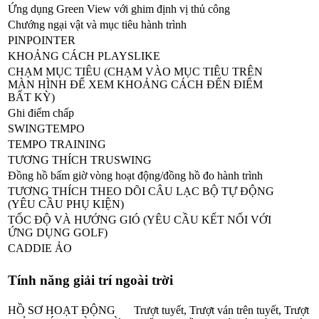
Ứng dụng Green View với ghim định vị thủ công
Chướng ngại vật và mục tiêu hành trình
PINPOINTER
KHOẢNG CÁCH PLAYSLIKE
CHẠM MỤC TIÊU (CHẠM VÀO MỤC TIÊU TRÊN
MÀN HÌNH ĐỂ XEM KHOẢNG CÁCH ĐẾN ĐIỂM
BẤT KỲ)
Ghi điểm chấp
SWINGTEMPO
TEMPO TRAINING
TƯƠNG THÍCH TRUSWING
Đồng hồ bấm giờ vòng hoạt động/đồng hồ đo hành trình
TƯƠNG THÍCH THEO DÕI CÂU LẠC BỘ TỰ ĐỘNG
(YÊU CẦU PHỤ KIỆN)
TỐC ĐỘ VÀ HƯỚNG GIÓ (YÊU CẦU KẾT NỐI VỚI
ỨNG DỤNG GOLF)
CADDIE ẢO
Tính năng giải trí ngoài trời
HỒ SƠ HOẠT ĐỘNG
Trượt tuyết, Trượt ván trên tuyết, Trượt