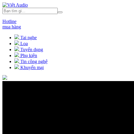
Hotline
mua hàng
Tai nghe
Loa
Tuyển dụng
Phụ kiện
Tin công nghệ
Khuyến mại