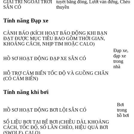
GIẢI TRÍ NGOÀI TRỜI
tuyết băng đồng, Lướt ván đứng, Chèo
SẴN CÓ
thuyền
Tính năng Đạp xe
CẢNH BÁO (KÍCH HOẠT BÁO ĐỘNG KHI BẠN
ĐẠT ĐƯỢC MỤC TIÊU BAO GỒM THỜI GIAN,
KHOẢNG CÁCH, NHỊP TIM HOẶC CALO)
Đạp xe,
đạp xe
HỒ SƠ HOẠT ĐỘNG ĐẠP XE SẴN CÓ
trong
nhà
HỖ TRỢ CẢM BIẾN TỐC ĐỘ VÀ GUỒNG CHÂN
(CÓ CẢM BIẾN)
Tính năng khi bơi
Bơi
HỒ SƠ HOẠT ĐỘNG BƠI LỘI SẴN CÓ
trong
hồ bơi
SỐ LIỆU BƠI TẠI BỂ BƠI (CHIỀU DÀI, KHOẢNG
CÁCH, TỐC ĐỘ, SỐ LẦN CHÈO, HIỆU QUẢ BƠI
(SWOLF), CALO)