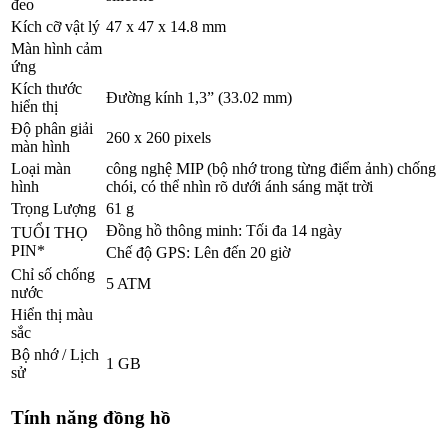
đeo
Kích cỡ vật lý
47 x 47 x 14.8 mm
Màn hình cảm
ứng
Kích thước
Đường kính 1,3” (33.02 mm)
hiển thị
Độ phân giải
260 x 260 pixels
màn hình
Loại màn
công nghệ MIP (bộ nhớ trong từng điểm ảnh) chống
hình
chói, có thể nhìn rõ dưới ánh sáng mặt trời
Trọng Lượng
61 g
Đồng hồ thông minh: Tối đa 14 ngày
TUỔI THỌ
PIN*
Chế độ GPS: Lên đến 20 giờ
Chỉ số chống
5 ATM
nước
Hiển thị màu
sắc
Bộ nhớ / Lịch
1 GB
sử
Tính năng đồng hồ