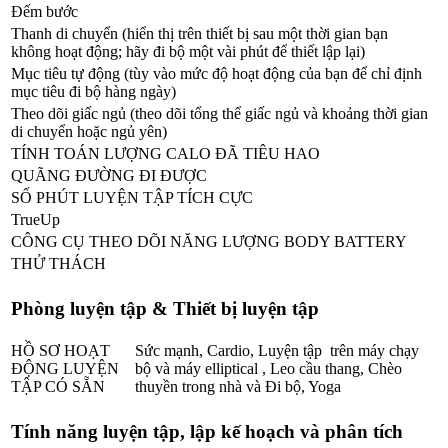
Đếm bước
Thanh di chuyển (hiển thị trên thiết bị sau một thời gian bạn
không hoạt động; hãy đi bộ một vài phút để thiết lập lại)
Mục tiêu tự động (tùy vào mức độ hoạt động của bạn để chỉ định
mục tiêu đi bộ hàng ngày)
Theo dõi giấc ngủ (theo dõi tổng thể giấc ngủ và khoảng thời gian
di chuyển hoặc ngủ yên)
TÍNH TOÁN LƯỢNG CALO ĐÃ TIÊU HAO
QUÃNG ĐƯỜNG ĐI ĐƯỢC
SỐ PHÚT LUYỆN TẬP TÍCH CỰC
TrueUp
CÔNG CỤ THEO DÕI NĂNG LƯỢNG BODY BATTERY
THỬ THÁCH
Phòng luyện tập & Thiết bị luyện tập
HỒ SƠ HOẠT
Sức mạnh, Cardio, Luyện tập trên máy chạy
ĐỘNG LUYỆN
bộ và máy elliptical , Leo cầu thang, Chèo
TẬP CÓ SẴN
thuyền trong nhà và Đi bộ, Yoga
Tính năng luyện tập, lập kế hoạch và phân tích