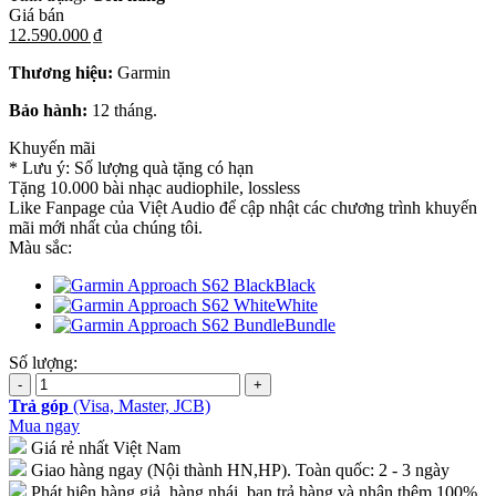
Giá bán
12.590.000 ₫
Thương hiệu:
Garmin
Bảo hành:
12 tháng.
Khuyến mãi
* Lưu ý: Số lượng quà tặng có hạn
Tặng 10.000 bài nhạc audiophile, lossless
Like Fanpage của Việt Audio để cập nhật các chương trình khuyến
mãi mới nhất của chúng tôi.
Màu sắc:
Black
White
Bundle
Số lượng:
Trả góp
(Visa, Master, JCB)
Mua ngay
Giá rẻ nhất Việt Nam
Giao hàng ngay (Nội thành HN,HP). Toàn quốc: 2 - 3 ngày
Phát hiện hàng giả, hàng nhái, bạn trả hàng và nhận thêm 100%