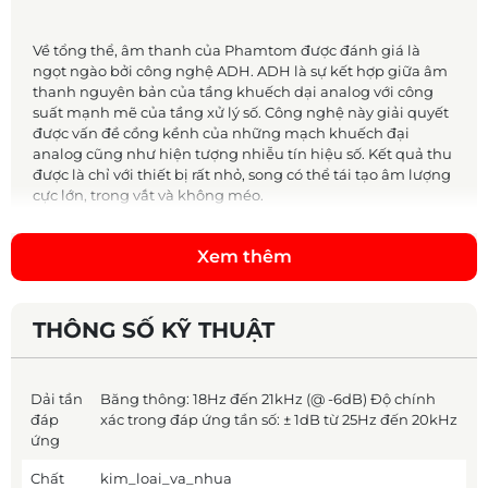
Về tổng thể, âm thanh của Phamtom được đánh giá là
ngọt ngào bởi công nghệ ADH. ADH là sự kết hợp giữa âm
thanh nguyên bản của tầng khuếch dại analog với công
suất mạnh mẽ của tầng xử lý số. Công nghệ này giải quyết
được vấn đề cồng kềnh của những mạch khuếch đại
analog cũng như hiện tượng nhiễu tín hiệu số. Kết quả thu
được là chỉ với thiết bị rất nhỏ, song có thể tái tạo âm lượng
cực lớn, trong vắt và không méo.
Xem thêm
Công nghệ xử lý âm trầm“Heart Bass Implosion”của
Devialet cho phép Phantom đẩy ra những tiếng bass sâu,
chắc và mạnh. Cặp woofer hình nón được bố trí nhô ra hai
THÔNG SỐ KỸ THUẬT
bên hông có biên độ giao động rất lớn, tạo ra năng lượng
âm thanh khổng lồ so với kích thước của của ống loa.
Dải tần
Băng thông: 18Hz đến 21kHz (@ -6dB) Độ chính
đáp
xác trong đáp ứng tần số: ± 1dB từ 25Hz đến 20kHz
ứng
Ảnh khách hàng mua loa Devialet Phantom Reactor 600 và túi
Chất
kim_loai_va_nhua