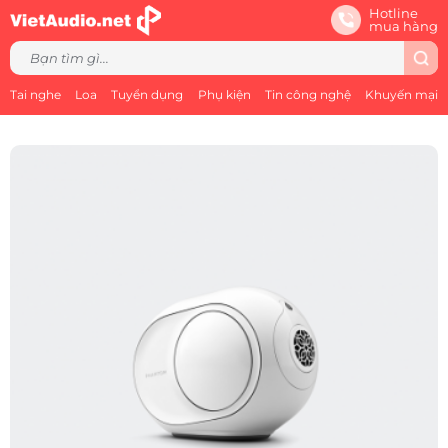
Hotline
mua hàng
Tai nghe
Loa
Tuyển dụng
Phụ kiện
Tin công nghệ
Khuyến mại