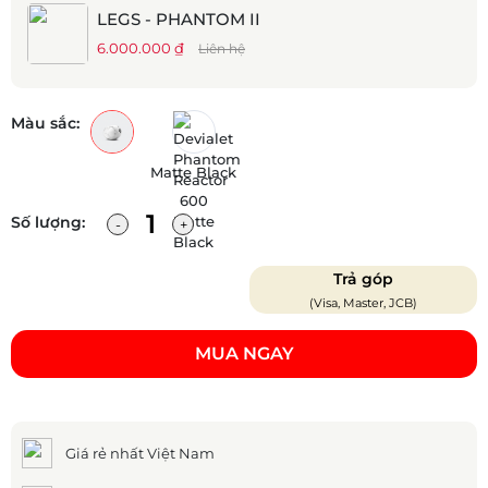
LEGS - PHANTOM II
6.000.000 ₫
Liên hệ
Màu sắc:
Matte Black
Số lượng:
Trả góp
(Visa, Master, JCB)
MUA NGAY
Giá rẻ nhất Việt Nam