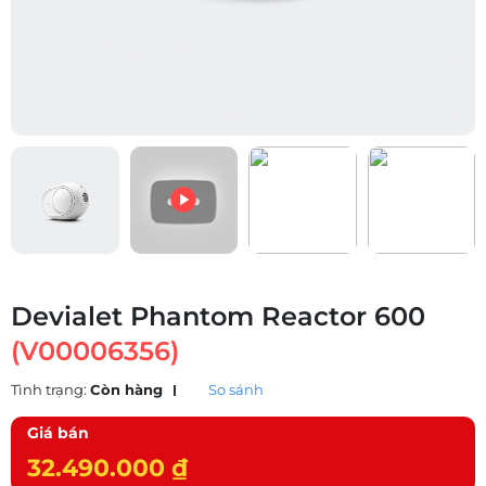
Devialet Phantom Reactor 600
(V00006356)
Tình trạng:
Còn hàng
So sánh
Giá bán
32.490.000 ₫