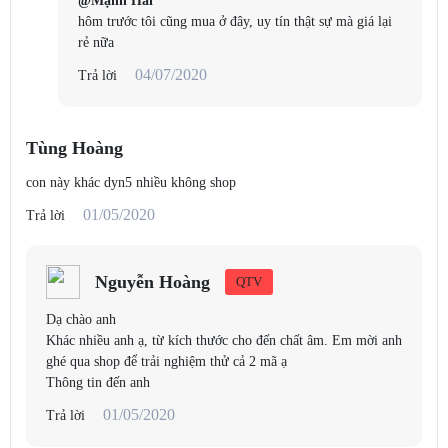
@Mạnh Hải
hôm trước tôi cũng mua ở đây, uy tín thật sự mà giá lại
rẻ nữa
04/07/2020
Trả lời
Tùng Hoàng
con này khác dyn5 nhiều không shop
01/05/2020
Trả lời
Nguyễn Hoàng
QTV
Dạ chào anh
Khác nhiều anh ạ, từ kích thước cho đến chất âm. Em mời anh
ghé qua shop để trải nghiệm thử cả 2 mã ạ
Thông tin đến anh
01/05/2020
Trả lời