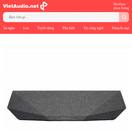
Hotline
mua hàng
Tai nghe
Loa
Tuyển dụng
Phụ kiện
Tin công nghệ
Khuyến mại