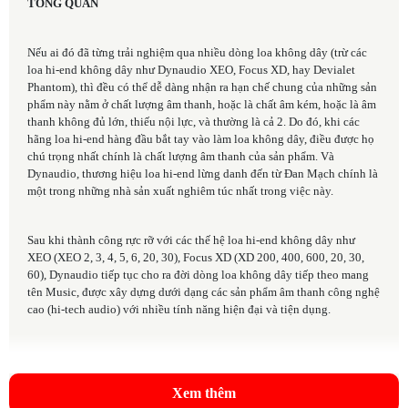
TỔNG QUAN
Nếu ai đó đã từng trải nghiệm qua nhiều dòng loa không dây (trừ các
loa hi-end không dây như Dynaudio XEO, Focus XD, hay Devialet
Phantom), thì đều có thể dễ dàng nhận ra hạn chế chung của những sản
phẩm này nằm ở chất lượng âm thanh, hoặc là chất âm kém, hoặc là âm
thanh không đủ lớn, thiếu nội lực, và thường là cả 2. Do đó, khi các
hãng loa hi-end hàng đầu bắt tay vào làm loa không dây, điều được họ
chú trọng nhất chính là chất lượng âm thanh của sản phẩm. Và
Dynaudio, thương hiệu loa hi-end lừng danh đến từ Đan Mạch chính là
một trong những nhà sản xuất nghiêm túc nhất trong việc này.
Sau khi thành công rực rỡ với các thế hệ loa hi-end không dây như
XEO (XEO 2, 3, 4, 5, 6, 20, 30), Focus XD (XD 200, 400, 600, 20, 30,
60), Dynaudio tiếp tục cho ra đời dòng loa không dây tiếp theo mang
tên Music, được xây dựng dưới dạng các sản phẩm âm thanh công nghệ
cao (hi-tech audio) với nhiều tính năng hiện đại và tiện dụng.
Xem thêm