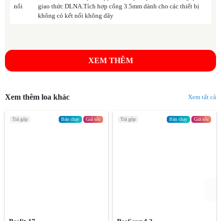
nối
giao thức DLNA.Tích hợp cổng 3.5mm dành cho các thiết bị
không có kết nối không dây
Về mặt kĩ thuật, loa không dây Dynaudio Music 7 có dạng đơn với một
khối loa duy nhất. Tuy nhiên, nó được trang bị tới 6 củ loa con gồm 2
woofer đường kính 127mm, 2 mid 76mm và 1 kích thước tweeter
XEM THÊM
25mm, tất cả đều là các driver cao cấp do chính Dynaudio chế tác, vốn
được sử dụng trên các dòng loa hi-end của hãng. Trong đó, củ loa
woofer và mid là loại MSP (Magnesium Silicate Polymer) truyền thống
của hãng, tweeter có dạng vòm lụa mềm, vốn là thành phần quan trọng
Xem thêm loa khác
Xem tất cả
góp phần tạo nên danh tiếng của các loa Dynaudio.
Trả góp
Bán chạy
Giá sốc
Trả góp
Bán chạy
Giá sốc
Khuếch đại cho các củ loa con là hệ thống ampli tích hợp loại Class D,
có công suất tổng cộng lên tới 300W, trong đó mỗi củ loa sẽ được
khuếch đại bởi một ampli riêng có công suất 50W. Bên cạnh đó là sự hỗ
trợ của mạch xử lý tín hiệu số DSP, giúp cho Dynaudio Music 7 có thể
tương thích tốt với nhiều điều kiện phòng nghe, luôn cho ra âm thanh
có chất lượng cao nhất có thể. Nhà sản xuất còn sử dụng đến các công
nghệ phân tích âm học tiên tiến như NoiseAdapt và RoomAdapt, giúp
cho loa tự cảm nhận được tình trạng không gian xung quanh và liên tục
đưa ra những điều chỉnh phù hợp.