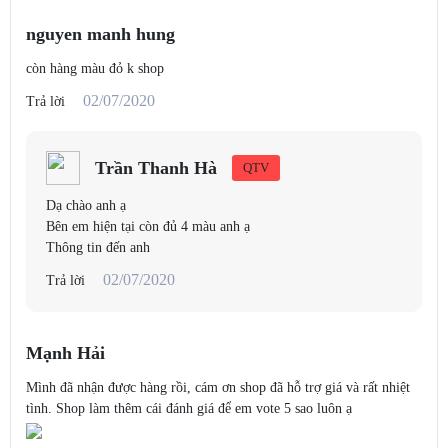
nguyen manh hung
NHƯỢC ĐIỂM
còn hàng màu đỏ k shop
02/07/2020
Trả lời
Giá cao so với mặt bằng chung.
Đôi khi mạnh mẽ quá mức cần thiết, gây ra cảm giác dư thừa năng
lượng.
Chưa có trợ lý ảo (Google Assistant, Amazon Alexa hay Apple Siri).
Trần Thanh Hà
QTV
Dạ chào anh ạ
Bên em hiện tại còn đủ 4 màu anh ạ
Nguồn : Stereo.vn
Thông tin đến anh
02/07/2020
Trả lời
Mạnh Hải
Mình đã nhận được hàng rồi, cám ơn shop đã hỗ trợ giá và rất nhiệt
tình. Shop làm thêm cái đánh giá để em vote 5 sao luôn ạ