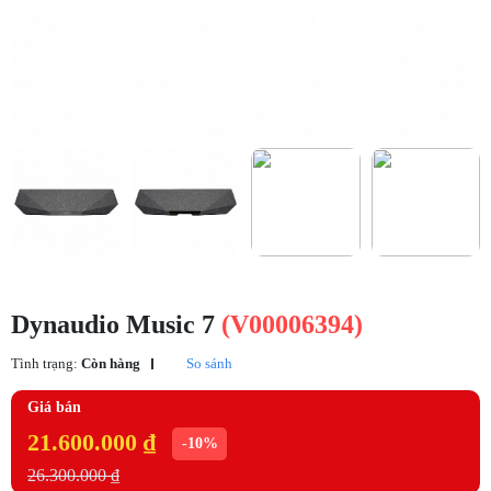
Dynaudio Music 7
(V00006394)
Tình trạng:
Còn hàng
So sánh
Giá bán
21.600.000 ₫
-10%
26.300.000 ₫