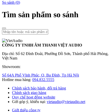
So sánh (
0
)
Tìm sản phẩm so sánh
CÔNG TY TNHH ÂM THANH VIỆT AUDIO
Địa chỉ: Số 62 Đình Đoài, Phường Đồ Sơn, Thành phố Hải Phòng,
Việt Nam
Showroom:
Số 64A Phố Vĩnh Phúc, Q. Ba Đình, Tp Hà Nội
Hotline mua hàng:
094.832.5555
Chính sách bảo hành, đổi trả hàng
Chính sách giao hàng
Quy chế hoạt động website
Gửi góp ý, khiếu nại:
vietaudio@vietaudio.net
Giới thiệu công ty