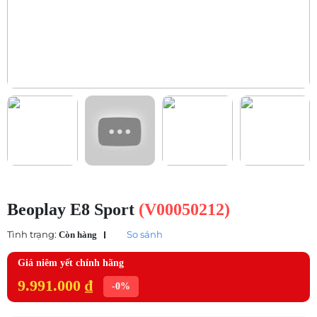
Beoplay E8 Sport
(V00050212)
Tình trạng:
So sánh
Còn hàng
Giá niêm yết chính hãng
9.991.000 ₫
-0%