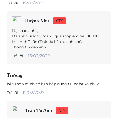
15/02/2022
Trả lời
được hỗ trợ Qi để sạc không dây liền mạch từ một miếng sạc tùy chọn.
Huỳnh Như
QTV
Dạ chào anh ạ.
NGUYÊN VẬT LIỆU
Dạ anh vui lòng mang qua shop em tại 188 188
Mai Anh Tuấn để được hỗ trợ anh nhé.
Lớp tráng nhôm trong vỏ của Beoplay E8 Sport và các bề mặt silicone
Thông tin đến anh
bền bỉ, dễ lau chùi và xử lý. Thiết kế vỏ mỏng có thể bỏ túi giúp bạn dễ
dàng mang theo bên mình hoặc cất trong túi tập gym. Một vòng kim loại
15/02/2022
Trả lời
anốt hóa bao quanh logo được khắc bằng laser để tôn vinh di sản thiết
kế của Bang & Olufsen.
Trường
bên shop mình có bán hộp đựng tai nghe ko nhỉ ?
THỜI TIẾT
12/02/2022
Trả lời
Không thấm nước và chống mồ hôi
Trần Tú Anh
QTV