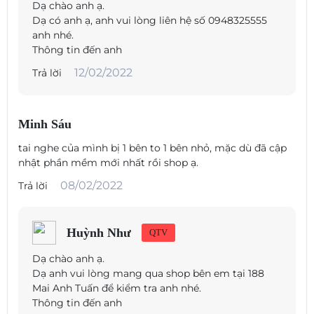
Dạ chào anh ạ.
Sử dụng Beoplay E8 Sport trong mọi điều kiện thời tiết mà không ảnh
Dạ có anh ạ, anh vui lòng liên hệ số 0948325555
hưởng đến trải nghiệm âm thanh của bạn. Được chế tạo bằng vật liệu
cao cấp, tai nghe không dây Beoplay E8 Sport có khả năng chống mồ
anh nhé.
hôi được chứng nhận IP57 và chống thấm nước hoàn toàn xuống độ
Thông tin đến anh
sâu một mét trong 30 phút. Và chúng dễ dàng làm sạch sau khi bạn tập
12/02/2022
Trả lời
luyện.
Minh Sáu
KẾT NỐI
tai nghe của mình bị 1 bên to 1 bên nhỏ, mặc dù đã cập
nhật phần mềm mới nhất rồi shop ạ.
Hiệu suất không dây liền mạch
08/02/2022
Trả lời
Huỳnh Như
QTV
Trải nghiệm âm thanh vượt trội, kết nối hoàn hảo và cuộc gọi rõ ràng
Dạ chào anh ạ.
như pha lê với công nghệ Bluetooth 5.1 và Qualcomm aptX ™ mới
Dạ anh vui lòng mang qua shop bên em tại 188
nhất. Và với giao diện cảm ứng sáng tạo của earbud, bạn có thể để
Mai Anh Tuấn để kiểm tra anh nhé.
điện thoại trong túi và luôn quan tâm đến mục tiêu của mình.
Thông tin đến anh