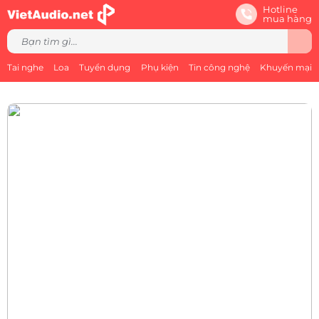
Hotline
mua hàng
Tai nghe
Loa
Tuyển dụng
Phụ kiện
Tin công nghệ
Khuyến mại