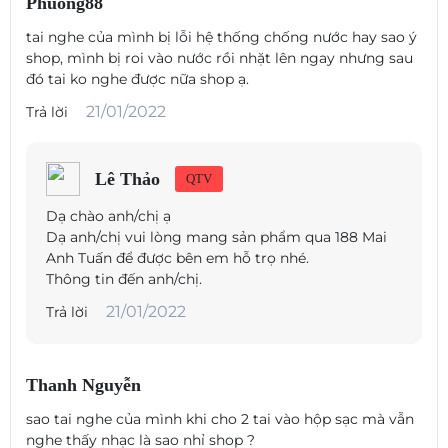
Phuong88
kích cỡ của miếng đệm tai bằng silicon giúp móc vào tai bạn một cách
an toàn. Thử nghiệm để tìm những loại thích ứng với tai bạn nhất. Để
tai nghe của mình bị lỗi hệ thống chống nước hay sao ý
có cảm giác vừa vặn trong quá trình tập luyện, hãy ấn chặt tai nghe khi
shop, mình bị roi vào nước rồi nhặt lên ngay nhưng sau
bạn lắp vào.
đó tai ko nghe được nữa shop ạ.
21/01/2022
Trả lời
Lê Thảo
QTV
Sự khác biệt giữa Bluetooth 5.0 và Bluetooth 5.1 là gì?
Dạ chào anh/chị ạ
Dạ anh/chị vui lòng mang sản phẩm qua 188 Mai
Với Bluetooth 5.1, bạn có thể mong đợi kết nối nhanh hơn mà tiêu tốn ít
Anh Tuấn để được bên em hỗ trọ nhé.
năng lượng hơn của thiết bị. Các thiết bị có Bluetooth 5.1 có thể chọn
Thông tin đến anh/chị.
kênh ngẫu nhiên khi kết nối và không phải thực hiện theo thứ tự kênh
nghiêm ngặt. Điều này làm giảm tỷ lệ các thiết bị Bluetooth cố gắng 'nói
21/01/2022
Trả lời
chuyện' và làm nhiễu tín hiệu của nhau trong không gian bận rộn.
Thanh Nguyễn
sao tai nghe của mình khi cho 2 tai vào hộp sạc mà vẫn
nghe thấy nhạc là sao nhỉ shop ?