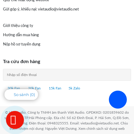
Quy chế hoạt động website
Gửi góp ý, khiếu nại:
vietaudio@vietaudio.net
Giới thiệu công ty
Hướng dẫn mua hàng
Nộp hồ sơ tuyển dụng
Tra cứu đơn hàng
30k Fan
20k Fan
15k Fan
5k Zalo
So sánh (
0
)
© Việt Audio. Công ty TNHH âm thanh Việt Audio. GPDKKD: 0201859602 do
sở KH & ĐT TP.Hải Phòng cấp. Địa chỉ: Số 62 Đình Đoài, P. Hải Sơn, Q.Đồ Sơn,
TP.Hải Phòng. Điện thoại: 0948325555. Email: vietaudio@vietaudio.net. Chịu
trách nhiệm nội dung: Nguyễn Việt Dương. Xem chính sách sử dụng web