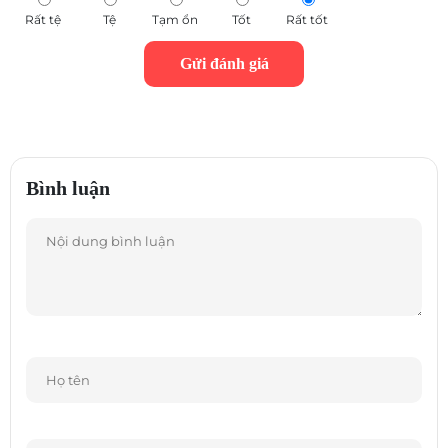
Rất tệ
Tệ
Tạm ổn
Tốt
Rất tốt
Tổng thời gian chơi 30 giờ
Beoplay E8 Sport mang lại hiệu suất pin cả ngày hàng đầu thị trường
Bình luận
cho quá trình luyện tập của bạn. Một lần sạc cho bạn nghe nhạc liên
tục tới 7 giờ. Và với thêm 3,5 lần sạc từ hộp đựng nhỏ gọn, tổng thời
gian chơi lên đến 30 giờ.
PHÙ HỢP - Được thiết kế cho thể thao
Đối với đường bộ, phòng tập thể dục hoặc đường mòn. Bất kể bạn chơi
thể thao hay bạn tập thể dục ở đâu, tai nghe E8 Sport đều được thiết kế
để vừa vặn an toàn. Nhẹ, bền và có độ vừa vặn có thể tùy chỉnh, tai
nghe nhét tai có hình dạng công thái học của E8 Sport đi kèm với nhiều
loại khuyên tai bằng silicon và vây mềm, đảm bảo vừa khít và thoải mái.