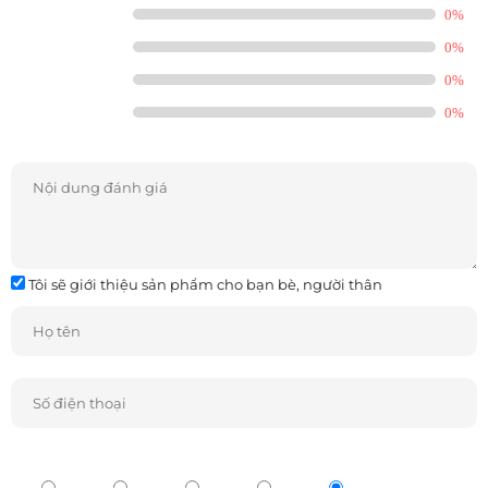
0%
Sản xuất tai nghe không dây chống thấm nước có độ bền và trọng
lượng nhẹ trong khi vẫn giữ được âm thanh mạnh mẽ là một hành
0%
động cân bằng ở mức cao nhất. Các nhà thiết kế và kỹ sư của chúng tôi
0%
tạo ra sự cân bằng đó với tai nghe Beoplay E8 Sport, mang đến cho
bạn Âm thanh đặc trưng Bang & Olufsen mạnh mẽ vượt qua các điều
0%
kiện thời tiết khắc nghiệt nhất.
Tôi sẽ giới thiệu sản phẩm cho bạn bè, người thân
PIN
Pin phù hợp với mục tiêu của bạn
Beoplay E8 Sport mang lại tuổi thọ pin hàng đầu trong ngành để tăng
cường tập luyện của bạn. Một lần sạc cung cấp thời gian chơi liên tục
lên đến bảy giờ hoặc lên đến 30 giờ với hộp sạc.