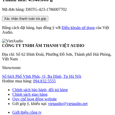
Mã đơn hàng: DHTG-423-1786007702
Xác nhận thanh toán trả góp
Bằng cách đặt hàng, bạn đồng ý với
Điều khoản sử dụng
của Việt
Audio.
CÔNG TY TNHH ÂM THANH VIỆT AUDIO
Địa chỉ: Số 62 Đình Đoài, Phường Đồ Sơn, Thành phố Hải Phòng,
Việt Nam
Showroom:
Số 64A Phố Vĩnh Phúc, Q. Ba Đình, Tp Hà Nội
Hotline mua hàng:
094.832.5555
Chính sách bảo hành, đổi trả hàng
Chính sách giao hàng
Quy chế hoạt động website
Gửi góp ý, khiếu nại:
vietaudio@vietaudio.net
Giới thiệu công ty