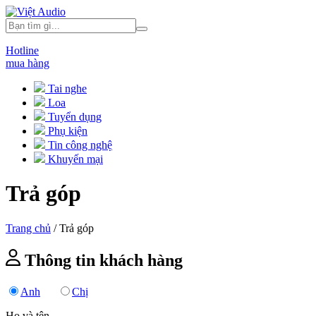
Hotline
mua hàng
Tai nghe
Loa
Tuyển dụng
Phụ kiện
Tin công nghệ
Khuyến mại
Trả góp
Trang chủ
/
Trả góp
Thông tin khách hàng
Anh
Chị
Họ và tên