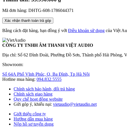
Mã đơn hàng: DHTG-608-1786044371
Xác nhận thanh toán trả góp
Bằng cách đặt hàng, bạn đồng ý với
Điều khoản sử dụng
của Việt Au
CÔNG TY TNHH ÂM THANH VIỆT AUDIO
Địa chỉ: Số 62 Đình Đoài, Phường Đồ Sơn, Thành phố Hải Phòng, 
Showroom:
Số 64A Phố Vĩnh Phúc, Q. Ba Đình, Tp Hà Nội
Hotline mua hàng:
094.832.5555
Chính sách bảo hành, đổi trả hàng
Chính sách giao hàng
Quy chế hoạt động website
Gửi góp ý, khiếu nại:
vietaudio@vietaudio.net
Giới thiệu công ty
Hướng dẫn mua hàng
Nộp hồ sơ tuyển dụng