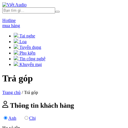
Hotline
mua hàng
Tai nghe
Loa
Tuyển dụng
Phụ kiện
Tin công nghệ
Khuyến mại
Trả góp
Trang chủ
/
Trả góp
Thông tin khách hàng
Anh
Chị
Họ và tên