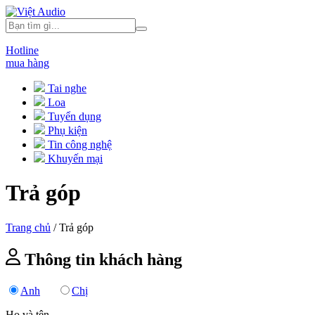
Hotline
mua hàng
Tai nghe
Loa
Tuyển dụng
Phụ kiện
Tin công nghệ
Khuyến mại
Trả góp
Trang chủ
/
Trả góp
Thông tin khách hàng
Anh
Chị
Họ và tên