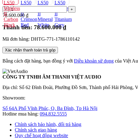
78.600.000 ₫
Thành tiền:
78.600.000 ₫
Mã đơn hàng: DHTG-771-1786110142
Xác nhận thanh toán trả góp
Bằng cách đặt hàng, bạn đồng ý với
Điều khoản sử dụng
của Việt Au
CÔNG TY TNHH ÂM THANH VIỆT AUDIO
Địa chỉ: Số 62 Đình Đoài, Phường Đồ Sơn, Thành phố Hải Phòng, 
Showroom:
Số 64A Phố Vĩnh Phúc, Q. Ba Đình, Tp Hà Nội
Hotline mua hàng:
094.832.5555
Chính sách bảo hành, đổi trả hàng
Chính sách giao hàng
Quy chế hoạt động website