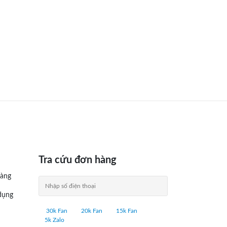
Tra cứu đơn hàng
àng
dụng
30k Fan
20k Fan
15k Fan
5k Zalo