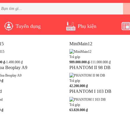
Tuyển dụng
Phụ kiện
15
MiniMain12
Trả góp
00 ₫
-1.490.000 ₫
989.000.000 ₫
-111.000.000 ₫
oa Beoplay A9
PHANTOM II 98 DB
0 ₫
Trả góp
42.200.000 ₫
d
PHANTOM I 103 DB
Trả góp
0 ₫
63.820.000 ₫