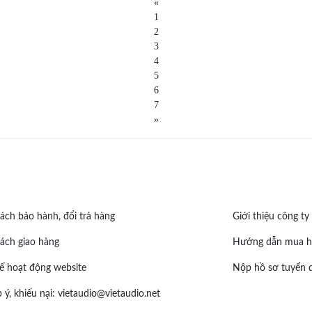
«
1
2
3
4
5
6
7
»
ách bảo hành, đổi trả hàng
Giới thiệu công ty
ách giao hàng
Hướng dẫn mua h
ế hoạt động website
Nộp hồ sơ tuyển 
 ý, khiếu nại:
vietaudio@vietaudio.net