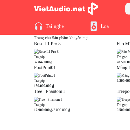
Tai nghe
Loa
Trang chủ
Sản phẩm khuyến mại
Bose L1 Pro 8
Fiio M
Trả góp
Trả góp
37.847.000 ₫
28.500.0
FootPrint01
Màng l
Trả góp
2.500.00
150.000.000 ₫
Tree - Phantom I
Treepo
Trả góp
Trả góp
12.900.000 ₫
-2.090.000 ₫
9.500.00