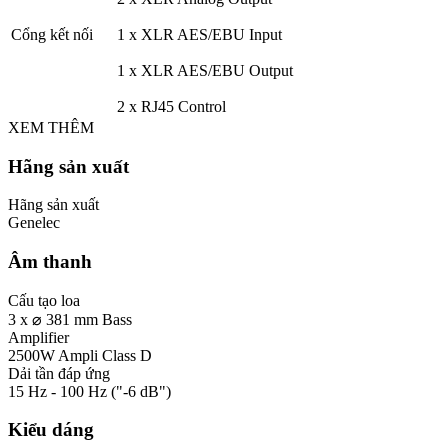
Cổng kết nối
1 x XLR AES/EBU Input
1 x XLR AES/EBU Output
2 x RJ45 Control
XEM THÊM
Hãng sản xuất
Hãng sản xuất
Genelec
Âm thanh
Cấu tạo loa
3 x ⌀ 381 mm Bass
Amplifier
2500W Ampli Class D
Dải tần đáp ứng
15 Hz - 100 Hz ("-6 dB")
Kiểu dáng