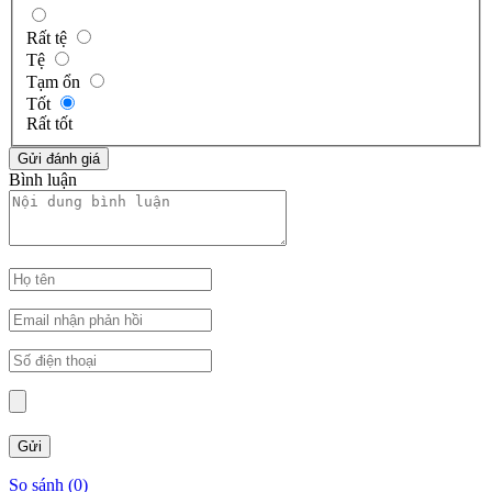
Rất tệ
Tệ
Tạm ổn
Tốt
Rất tốt
Bình luận
So sánh (
0
)