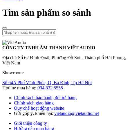
Tìm sản phẩm so sánh
CÔNG TY TNHH ÂM THANH VIỆT AUDIO
Địa chỉ: Số 62 Đình Đoài, Phường Đồ Sơn, Thành phố Hải Phòng,
Việt Nam
Showroom:
Số 64A Phố Vĩnh Phúc, Q. Ba Đình, Tp Hà Nội
Hotline mua hàng:
094.832.5555
Chính sách bảo hành, đổi trả hàng
Chính sách giao hàng
Quy chế hoạt động website
Gửi góp ý, khiếu nại:
vietaudio@vietaudio.net
Giới thiệu công ty
Hướng dẫn mua hàng