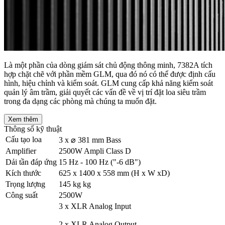
Là một phần của dòng giám sát chủ động thông minh, 7382A tích
hợp chặt chẽ với phần mềm GLM, qua đó nó có thể được định cấu
hình, hiệu chỉnh và kiểm soát. GLM cung cấp khả năng kiểm soát
quản lý âm trầm, giải quyết các vấn đề về vị trí đặt loa siêu trầm
trong đa dạng các phòng mà chúng ta muốn đặt.
Xem thêm
Thông số kỹ thuật
Cấu tạo loa
3 x ⌀ 381 mm Bass
Amplifier
2500W Ampli Class D
Dải tần đáp ứng
15 Hz - 100 Hz ("-6 dB")
Kích thước
625 x 1400 x 558 mm (H x W xD)
Trọng lượng
145 kg kg
Công suất
2500W
3 x XLR Analog Input
2 x XLR Analog Output