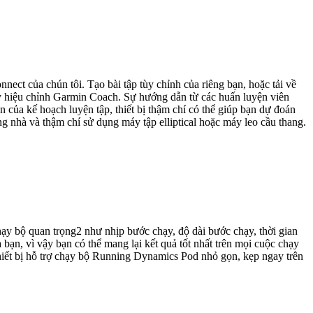
ect của chún tôi. Tạo bài tập tùy chỉnh của riêng bạn, hoặc tải về
ãy hiệu chỉnh Garmin Coach. Sự hướng dẫn từ các huấn luyện viên
của kế hoạch luyện tập, thiết bị thậm chí có thể giúp bạn dự đoán
g nhà và thậm chí sử dụng máy tập elliptical hoặc máy leo cầu thang.
y bộ quan trọng2 như nhịp bước chạy, độ dài bước chạy, thời gian
bạn, vì vậy bạn có thể mang lại kết quả tốt nhất trên mọi cuộc chạy
thiết bị hỗ trợ chạy bộ Running Dynamics Pod nhỏ gọn, kẹp ngay trên