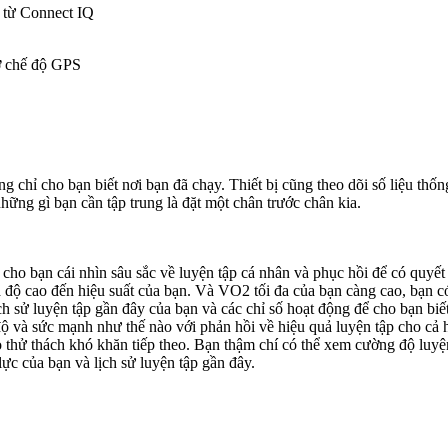
 từ Connect IQ
ở chế độ GPS
ỉ cho bạn biết nơi bạn đã chạy. Thiết bị cũng theo dõi số liệu thống k
những gì bạn cần tập trung là đặt một chân trước chân kia.
ho bạn cái nhìn sâu sắc về luyện tập cá nhân và phục hồi để có quyết
độ cao đến hiệu suất của bạn. Và VO2 tối đa của bạn càng cao, bạn có
 lịch sử luyện tập gần đây của bạn và các chỉ số hoạt động để cho bạn b
ộ và sức mạnh như thế nào với phản hồi về hiệu quả luyện tập cho cả hi
thử thách khó khăn tiếp theo. Bạn thậm chí có thể xem cường độ luyện
ực của bạn và lịch sử luyện tập gần đây.