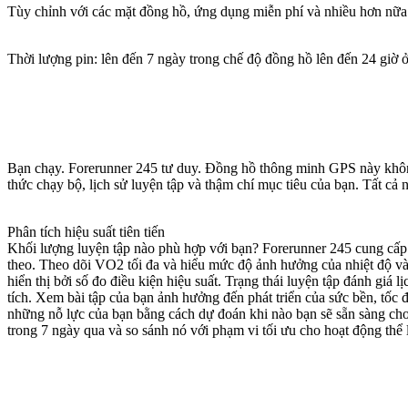
Tùy chỉnh với các mặt đồng hồ, ứng dụng miễn phí và nhiều hơn nữa
Thời lượng pin: lên đến 7 ngày trong chế độ đồng hồ lên đến 24 giờ 
Bạn chạy. Forerunner 245 tư duy. Đồng hồ thông minh GPS này không ch
thức chạy bộ, lịch sử luyện tập và thậm chí mục tiêu của bạn. Tất cả 
Phân tích hiệu suất tiên tiến
Khối lượng luyện tập nào phù hợp với bạn? Forerunner 245 cung cấp c
theo. Theo dõi VO2 tối đa và hiểu mức độ ảnh hưởng của nhiệt độ và 
hiển thị bởi số đo điều kiện hiệu suất. Trạng thái luyện tập đánh giá
tích. Xem bài tập của bạn ảnh hưởng đến phát triển của sức bền, tốc đ
những nỗ lực của bạn bằng cách dự đoán khi nào bạn sẽ sẵn sàng cho 
trong 7 ngày qua và so sánh nó với phạm vi tối ưu cho hoạt động thể l