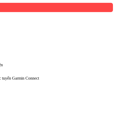
ện
rực tuyến Garmin Connect