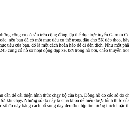
hững công cụ có sẵn trên cộng đồng tập thể dục trực tuyến Garmin Conn
ặc, nếu bạn đã có một mục tiêu cụ thể trong đầu cho 5K tiếp theo, h
c tiêu của bạn, đó là một cách hoàn hảo để đi đến đích. Như một phần 
45 cũng có hồ sơ hoạt động đạp xe, bơi trong hồ bơi, chèo thuyền tron
cần để cải thiện hình thức chạy bộ của bạn. Đồng hồ đo các số đo chạ
ời khi chạy. Những số đo này là chìa khóa để hiểu được hình thức của 
ác số đo này bằng cách bổ sung dây đeo đo nhịp tim tương thích hoặc 