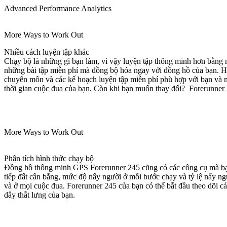
Advanced Performance Analytics
More Ways to Work Out
Nhiều cách luyện tập khác
Chạy bộ là những gì bạn làm, vì vậy luyện tập thông minh hơn bằng n
những bài tập miễn phí mà đồng bộ hóa ngay với đồng hồ của bạn. Ho
chuyên môn và các kế hoạch luyện tập miễn phí phù hợp với bạn và mụ
thời gian cuộc đua của bạn. Còn khi bạn muốn thay đổi? Forerunner 2
More Ways to Work Out
Phân tích hình thức chạy bộ
Đồng hồ thông minh GPS Forerunner 245 cũng có các công cụ mà bạn 
tiếp đất cân bằng, mức độ nẩy người ở mỗi bước chạy và tỷ lệ nẩy ngư
và ở mọi cuộc đua. Forerunner 245 của bạn có thể bắt đầu theo dõi c
dây thắt lưng của bạn.