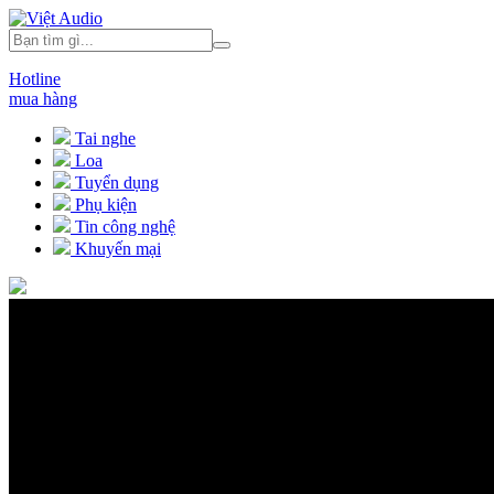
Hotline
mua hàng
Tai nghe
Loa
Tuyển dụng
Phụ kiện
Tin công nghệ
Khuyến mại