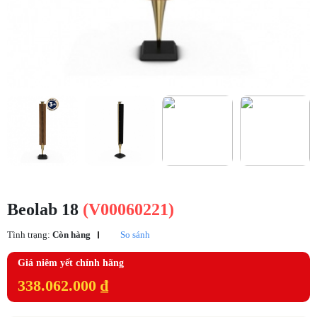
Beolab 18
(V00060221)
Tình trạng:
Còn hàng
So sánh
Giá niêm yết chính hãng
338.062.000 ₫