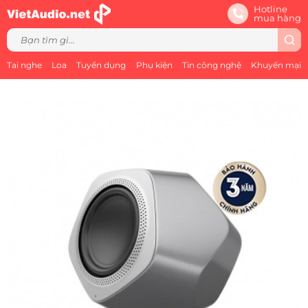
Hotline
mua hàng
Tai nghe
Loa
Tuyển dụng
Phụ kiện
Tin công nghệ
Khuyến mại