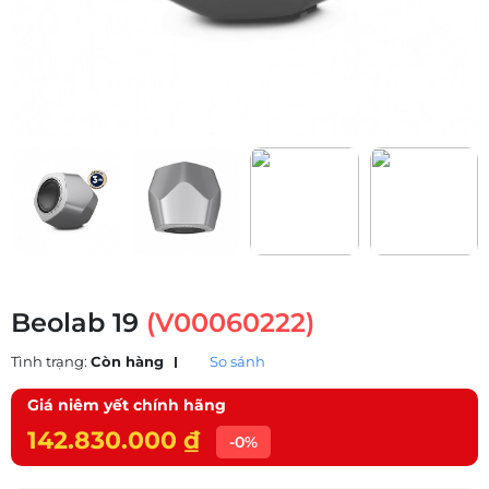
Beolab 19
(V00060222)
Tình trạng:
Còn hàng
So sánh
Giá niêm yết chính hãng
142.830.000 ₫
-0%